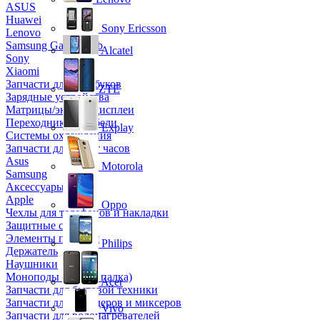
ASUS
Huawei
Sony Ericsson
Lenovo
Samsung Galaxy Tab
Alcatel
Sony
Xiaomi
Запчасти для ноутбуков
ZTE
Зарядные устройства
Матрицы/экраны/дисплеи
Переходники и кабели
Explay
Системы охлаждения
Запчасти для смарт часов
Asus
Motorola
Samsung
Аксессуары
Apple
Oppo
Чехлы для телефонов и накладки
Защитные стекла
Элементы питания
Philips
Держатель
Наушники
Моноподы (Селфи палка)
Acer
Запчасти для бытовой техники
Запчасти для блендеров и миксеров
Vivo
Запчасти для водонагревателей