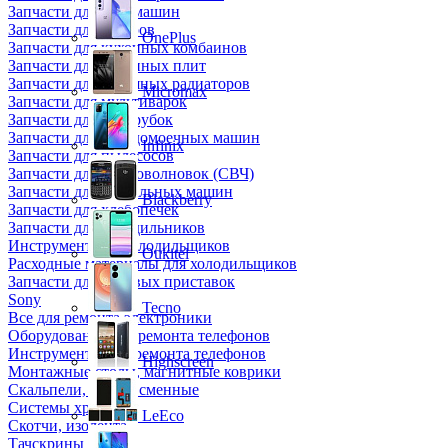
Запчасти для кофемашин
Запчасти для кулеров
OnePlus
Запчасти для кухонных комбаинов
Запчасти для кухонных плит
Запчасти для масляных радиаторов
Micromax
Запчасти для мультиварок
Запчасти для мясорубок
Запчасти для посудомоечных машин
Infinix
Запчасти для пылесосов
Запчасти для микроволновок (СВЧ)
Запчасти для стиральных машин
Blackberry
Запчасти для хлебопечек
Запчасти для холодильников
Инструмент для холодильщиков
Oukitel
Расходные материалы для холодильщиков
Запчасти для игровых приставок
Sony
Tecno
Все для ремонта электроники
Оборудование для ремонта телефонов
Инструменты для ремонта телефонов
Highscreen
Монтажные столы, магнитные коврики
Скальпели, лезвия сменные
Системы хранения
LeEco
Скотчи, изолента
Тачскрины