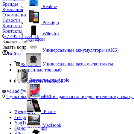
Бренды
Realme
Компания
О компании
Новости
Prestigio
Контакты
Контакты
Wileyfox
+7 495 135-39-43
Мегафон
Заказать звонок
Задать вопрос
Универсальные аккумуляторы (АКБ)
Войти
Универсальные разъемы/контакты
Корзина
0
Избранные товары
0
Запчасти для Apple
Сравнение товаров
0
vcland@vcland.ru
iPad
Пункт выдачи (заказы выдаются по предварительному заказу н
iPhone
Вконтакте
Telegram
YouTube
MacBook
Одноклассники
WhatsApp