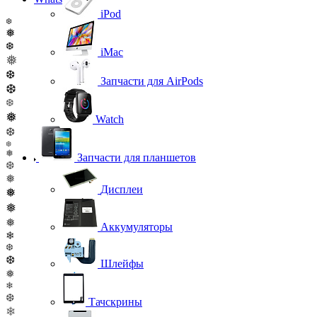
iPod
❆
❅
❆
iMac
❅
❆
Запчасти для AirPods
❆
❆
❅
Watch
❆
❆
❅
Запчасти для планшетов
❆
❅
Дисплеи
❅
❅
❅
Аккумуляторы
❄
❆
❆
Шлейфы
❅
❄
❆
Тачскрины
❄