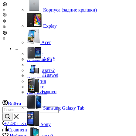
❆
Корпуса (задние крышки)
❄
❆
❄
Explay
❅
❆
❆
Acer
...
Каталог
ASUS
О компании
Бренды
Как заказать?
Huawei
Доставка
Гарантия
Новости
Lenovo
Контакты
Войти
Samsung Galaxy Tab
+7 495 135-39-43
Sony
Сравнение
0
Избранные товары
0