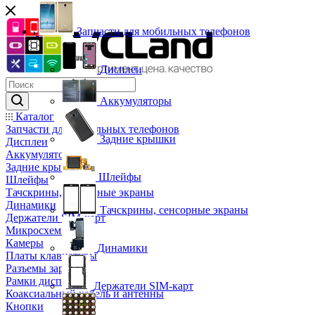
Запчасти для мобильных телефонов
Дисплеи
Аккумуляторы
Каталог
Запчасти для мобильных телефонов
Задние крышки
Дисплеи
Аккумуляторы
Задние крышки
Шлейфы
Шлейфы
Тачскрины, сенсорные экраны
Динамики
Тачскрины, сенсорные экраны
Держатели SIM-карт
Микросхемы
Камеры
Динамики
Платы клавиатуры
Разъемы зарядки
Рамки дисплея
Держатели SIM-карт
Коаксиальный кабель и антенны
Кнопки