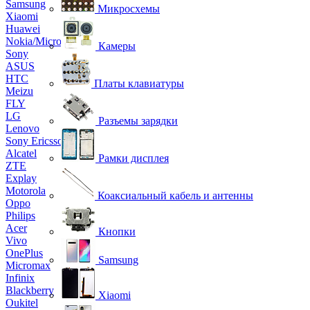
Samsung
Микросхемы
Xiaomi
Huawei
Nokia/Microsoft
Камеры
Sony
ASUS
HTC
Платы клавиатуры
Meizu
FLY
LG
Разъемы зарядки
Lenovo
Sony Ericsson
Alcatel
Рамки дисплея
ZTE
Explay
Motorola
Коаксиальный кабель и антенны
Oppo
Philips
Acer
Кнопки
Vivo
OnePlus
Samsung
Micromax
Infinix
Blackberry
Xiaomi
Oukitel