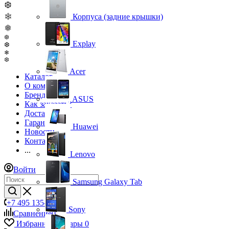
❆
❄
Корпуса (задние крышки)
❅
❆
Explay
❆
❄
❆
Acer
Каталог
О компании
Бренды
ASUS
Как заказать?
Доставка
Гарантия
Huawei
Новости
Контакты
...
Lenovo
Войти
Samsung Galaxy Tab
+7 495 135-39-43
Sony
Сравнение
0
Избранные товары
0