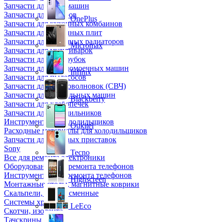
Запчасти для кофемашин
Запчасти для кулеров
OnePlus
Запчасти для кухонных комбаинов
Запчасти для кухонных плит
Запчасти для масляных радиаторов
Micromax
Запчасти для мультиварок
Запчасти для мясорубок
Запчасти для посудомоечных машин
Infinix
Запчасти для пылесосов
Запчасти для микроволновок (СВЧ)
Запчасти для стиральных машин
Blackberry
Запчасти для хлебопечек
Запчасти для холодильников
Инструмент для холодильщиков
Oukitel
Расходные материалы для холодильщиков
Запчасти для игровых приставок
Sony
Tecno
Все для ремонта электроники
Оборудование для ремонта телефонов
Инструменты для ремонта телефонов
Highscreen
Монтажные столы, магнитные коврики
Скальпели, лезвия сменные
Системы хранения
LeEco
Скотчи, изолента
Тачскрины