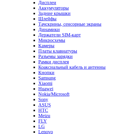
Дисплеи
Аккумуляторы
Задние крышки
Шлейфы
Тачскрины, сенсорные экраны
Динамики
Держатели SIM-карт
Микросхемы
Камеры
Платы клавиатуры
Разъемы зарядки
Рамки дисплея
Коаксиальный кабель и антенны
Кнопки
Samsung
Xiaomi
Huawei
Nokia/Microsoft
Sony
ASUS
HTC
Meizu
FLY
LG
Lenovo