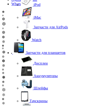
WhatsApp
iPod
❅
❄
iMac
❆
❆
Запчасти для AirPods
❄
❆
❆
Watch
❄
❆
❆
❅
Запчасти для планшетов
❆
❆
Дисплеи
❄
❆
❄
Аккумуляторы
❅
❄
❆
Шлейфы
❆
❄
❆
Тачскрины
❄