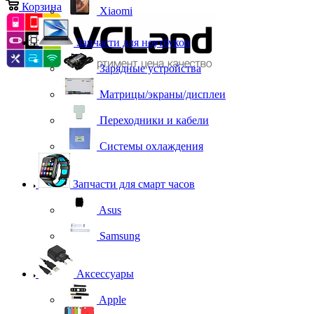
Корзина
0
Xiaomi
Запчасти для ноутбуков
Зарядные устройства
Матрицы/экраны/дисплеи
Переходники и кабели
Системы охлаждения
Запчасти для смарт часов
Asus
Samsung
Аксессуары
Apple