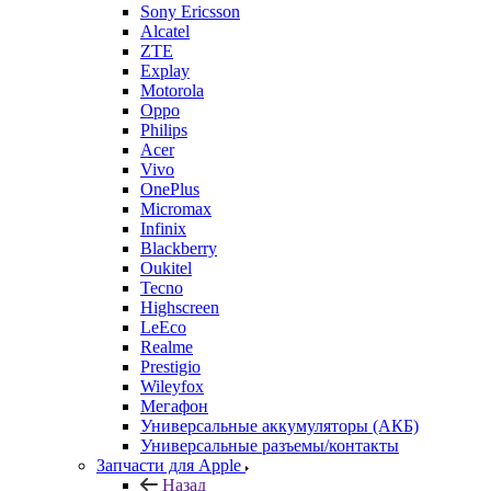
Sony Ericsson
Alcatel
ZTE
Explay
Motorola
Oppo
Philips
Acer
Vivo
OnePlus
Micromax
Infinix
Blackberry
Oukitel
Tecno
Highscreen
LeEco
Realme
Prestigio
Wileyfox
Мегафон
Универсальные аккумуляторы (АКБ)
Универсальные разъемы/контакты
Запчасти для Apple
Назад