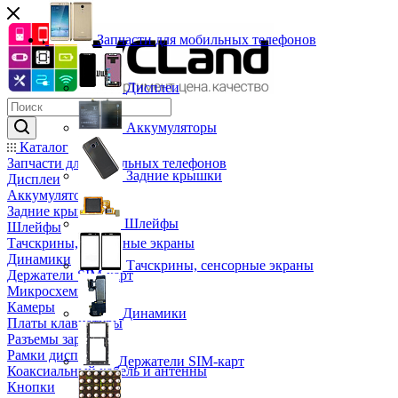
Запчасти для мобильных телефонов
Дисплеи
Аккумуляторы
Каталог
Запчасти для мобильных телефонов
Задние крышки
Дисплеи
Аккумуляторы
Задние крышки
Шлейфы
Шлейфы
Тачскрины, сенсорные экраны
Динамики
Тачскрины, сенсорные экраны
Держатели SIM-карт
Микросхемы
Камеры
Динамики
Платы клавиатуры
Разъемы зарядки
Рамки дисплея
Держатели SIM-карт
Коаксиальный кабель и антенны
Кнопки