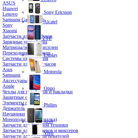
ASUS
Huawei
Sony Ericsson
Lenovo
Samsung Galaxy Tab
Alcatel
Sony
Xiaomi
Запчасти для ноутбуков
ZTE
Зарядные устройства
Матрицы/экраны/дисплеи
Переходники и кабели
Explay
Системы охлаждения
Запчасти для смарт часов
Asus
Motorola
Samsung
Аксессуары
Apple
Oppo
Чехлы для телефонов и накладки
Защитные стекла
Элементы питания
Philips
Держатель
Наушники
Моноподы (Селфи палка)
Acer
Запчасти для бытовой техники
Запчасти для блендеров и миксеров
Vivo
Запчасти для водонагревателей