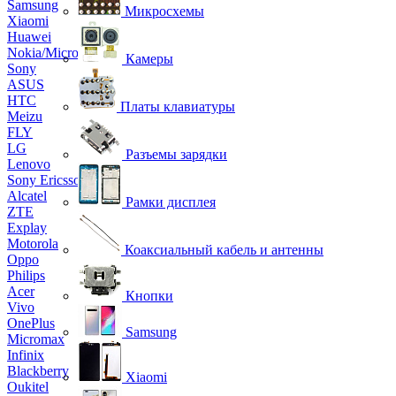
Samsung
Микросхемы
Xiaomi
Huawei
Nokia/Microsoft
Камеры
Sony
ASUS
HTC
Платы клавиатуры
Meizu
FLY
LG
Разъемы зарядки
Lenovo
Sony Ericsson
Alcatel
Рамки дисплея
ZTE
Explay
Motorola
Коаксиальный кабель и антенны
Oppo
Philips
Acer
Кнопки
Vivo
OnePlus
Samsung
Micromax
Infinix
Blackberry
Xiaomi
Oukitel