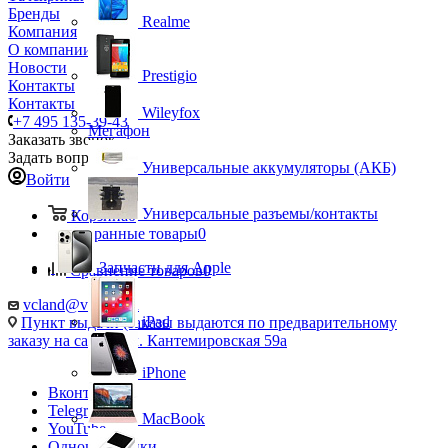
Бренды
Realme
Компания
О компании
Новости
Prestigio
Контакты
Контакты
Wileyfox
+7 495 135-39-43
Мегафон
Заказать звонок
Задать вопрос
Универсальные аккумуляторы (АКБ)
Войти
Универсальные разъемы/контакты
Корзина
0
Избранные товары
0
Запчасти для Apple
Сравнение товаров
0
vcland@vcland.ru
iPad
Пункт выдачи (заказы выдаются по предварительному
заказу на сайте), ул. Кантемировская 59а
iPhone
Вконтакте
Telegram
MacBook
YouTube
Одноклассники