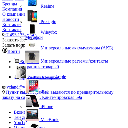
Бренды
Realme
Компания
О компании
Новости
Prestigio
Контакты
Контакты
Wileyfox
+7 495 135-39-43
Мегафон
Заказать звонок
Задать вопрос
Универсальные аккумуляторы (АКБ)
Войти
Универсальные разъемы/контакты
Корзина
0
Избранные товары
0
Запчасти для Apple
Сравнение товаров
0
vcland@vcland.ru
iPad
Пункт выдачи (заказы выдаются по предварительному
заказу на сайте), ул. Кантемировская 59а
iPhone
Вконтакте
Telegram
MacBook
YouTube
Одноклассники