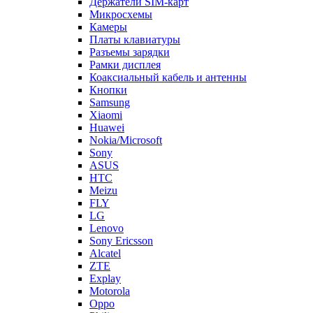
Держатели SIM-карт
Микросхемы
Камеры
Платы клавиатуры
Разъемы зарядки
Рамки дисплея
Коаксиальный кабель и антенны
Кнопки
Samsung
Xiaomi
Huawei
Nokia/Microsoft
Sony
ASUS
HTC
Meizu
FLY
LG
Lenovo
Sony Ericsson
Alcatel
ZTE
Explay
Motorola
Oppo