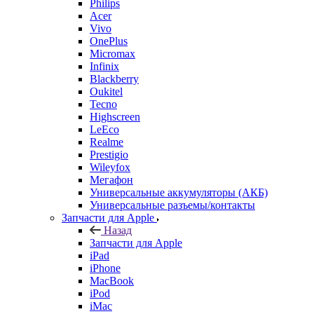
Philips
Acer
Vivo
OnePlus
Micromax
Infinix
Blackberry
Oukitel
Tecno
Highscreen
LeEco
Realme
Prestigio
Wileyfox
Мегафон
Универсальные аккумуляторы (АКБ)
Универсальные разъемы/контакты
Запчасти для Apple
Назад
Запчасти для Apple
iPad
iPhone
MacBook
iPod
iMac