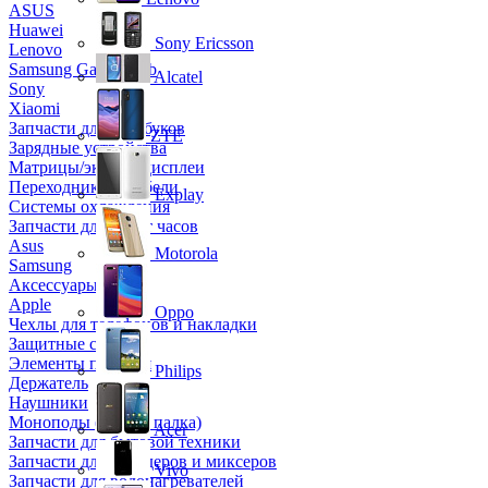
ASUS
Huawei
Sony Ericsson
Lenovo
Samsung Galaxy Tab
Alcatel
Sony
Xiaomi
Запчасти для ноутбуков
ZTE
Зарядные устройства
Матрицы/экраны/дисплеи
Переходники и кабели
Explay
Системы охлаждения
Запчасти для смарт часов
Asus
Motorola
Samsung
Аксессуары
Apple
Oppo
Чехлы для телефонов и накладки
Защитные стекла
Элементы питания
Philips
Держатель
Наушники
Моноподы (Селфи палка)
Acer
Запчасти для бытовой техники
Запчасти для блендеров и миксеров
Vivo
Запчасти для водонагревателей