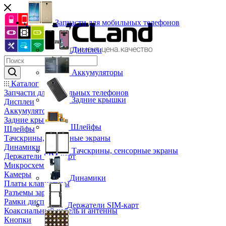
Запчасти для мобильных телефонов
Дисплеи
Аккумуляторы
Каталог
Запчасти для мобильных телефонов
Задние крышки
Дисплеи
Аккумуляторы
Задние крышки
Шлейфы
Шлейфы
Тачскрины, сенсорные экраны
Динамики
Тачскрины, сенсорные экраны
Держатели SIM-карт
Микросхемы
Камеры
Динамики
Платы клавиатуры
Разъемы зарядки
Рамки дисплея
Держатели SIM-карт
Коаксиальный кабель и антенны
Кнопки