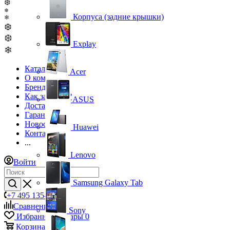
❆
❅
Корпуса (задние крышки)
❄
❆
❆
Explay
❄
Каталог
Acer
О компании
Бренды
Как заказать?
ASUS
Доставка
Гарантия
Новости
Huawei
Контакты
...
Lenovo
Войти
Samsung Galaxy Tab
+7 495 135-39-43
Сравнение
0
Sony
Избранные товары
0
Корзина
0