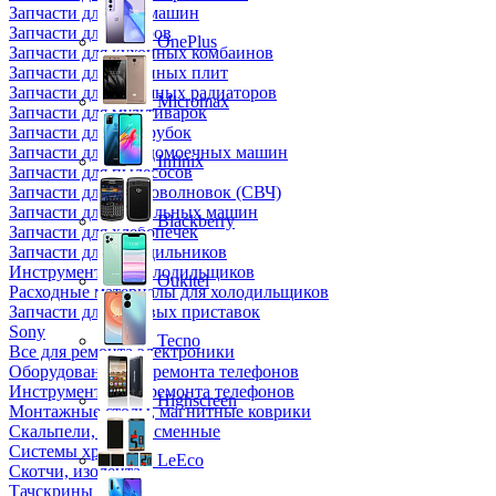
Запчасти для кофемашин
Запчасти для кулеров
OnePlus
Запчасти для кухонных комбаинов
Запчасти для кухонных плит
Запчасти для масляных радиаторов
Micromax
Запчасти для мультиварок
Запчасти для мясорубок
Запчасти для посудомоечных машин
Infinix
Запчасти для пылесосов
Запчасти для микроволновок (СВЧ)
Запчасти для стиральных машин
Blackberry
Запчасти для хлебопечек
Запчасти для холодильников
Инструмент для холодильщиков
Oukitel
Расходные материалы для холодильщиков
Запчасти для игровых приставок
Sony
Tecno
Все для ремонта электроники
Оборудование для ремонта телефонов
Инструменты для ремонта телефонов
Highscreen
Монтажные столы, магнитные коврики
Скальпели, лезвия сменные
Системы хранения
LeEco
Скотчи, изолента
Тачскрины