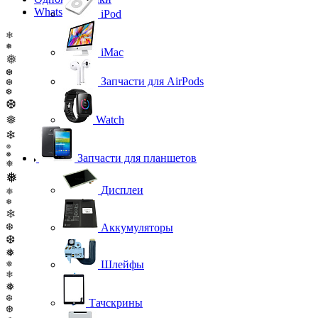
WhatsApp
iPod
❄
❅
iMac
❅
❆
Запчасти для AirPods
❆
❆
❆
❅
Watch
❄
❅
❅
Запчасти для планшетов
❅
❅
Дисплеи
❅
❅
❄
❆
Аккумуляторы
❆
❅
Шлейфы
❅
❄
❅
❆
Тачскрины
❆