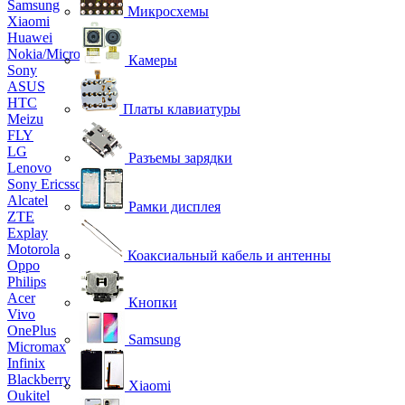
Samsung
Микросхемы
Xiaomi
Huawei
Nokia/Microsoft
Камеры
Sony
ASUS
HTC
Платы клавиатуры
Meizu
FLY
LG
Разъемы зарядки
Lenovo
Sony Ericsson
Alcatel
Рамки дисплея
ZTE
Explay
Motorola
Коаксиальный кабель и антенны
Oppo
Philips
Acer
Кнопки
Vivo
OnePlus
Samsung
Micromax
Infinix
Blackberry
Xiaomi
Oukitel