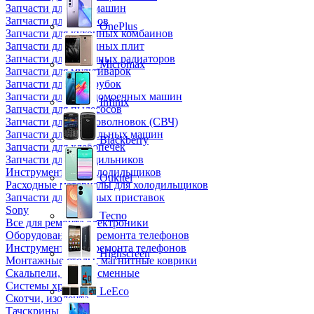
Запчасти для кофемашин
Запчасти для кулеров
OnePlus
Запчасти для кухонных комбаинов
Запчасти для кухонных плит
Запчасти для масляных радиаторов
Micromax
Запчасти для мультиварок
Запчасти для мясорубок
Запчасти для посудомоечных машин
Infinix
Запчасти для пылесосов
Запчасти для микроволновок (СВЧ)
Запчасти для стиральных машин
Blackberry
Запчасти для хлебопечек
Запчасти для холодильников
Инструмент для холодильщиков
Oukitel
Расходные материалы для холодильщиков
Запчасти для игровых приставок
Sony
Tecno
Все для ремонта электроники
Оборудование для ремонта телефонов
Инструменты для ремонта телефонов
Highscreen
Монтажные столы, магнитные коврики
Скальпели, лезвия сменные
Системы хранения
LeEco
Скотчи, изолента
Тачскрины