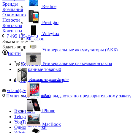
Бренды
Realme
Компания
О компании
Новости
Prestigio
Контакты
Контакты
Wileyfox
+7 495 135-39-43
Мегафон
Заказать звонок
Задать вопрос
Универсальные аккумуляторы (АКБ)
Войти
Универсальные разъемы/контакты
Корзина
0
Избранные товары
0
Запчасти для Apple
Сравнение товаров
0
vcland@vcland.ru
iPad
Пункт выдачи (заказы выдаются по предварительному заказу н
iPhone
Вконтакте
Telegram
YouTube
MacBook
Одноклассники
WhatsApp