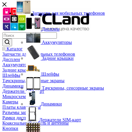
Запчасти для мобильных телефонов
Дисплеи
Аккумуляторы
Каталог
Запчасти для мобильных телефонов
Задние крышки
Дисплеи
Аккумуляторы
Задние крышки
Шлейфы
Шлейфы
Тачскрины, сенсорные экраны
Динамики
Тачскрины, сенсорные экраны
Держатели SIM-карт
Микросхемы
Камеры
Динамики
Платы клавиатуры
Разъемы зарядки
Рамки дисплея
Держатели SIM-карт
Коаксиальный кабель и антенны
Кнопки