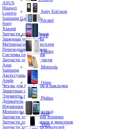
ASUS
Huawei
Sony Ericsson
Lenovo
Samsung Galaxy Tab
Alcatel
Sony
Xiaomi
Запчасти для ноутбуков
ZTE
Зарядные устройства
Матрицы/экраны/дисплеи
Переходники и кабели
Explay
Системы охлаждения
Запчасти для смарт часов
Asus
Motorola
Samsung
Аксессуары
Apple
Oppo
Чехлы для телефонов и накладки
Защитные стекла
Элементы питания
Philips
Держатель
Наушники
Моноподы (Селфи палка)
Acer
Запчасти для бытовой техники
Запчасти для блендеров и миксеров
Vivo
Запчасти для водонагревателей