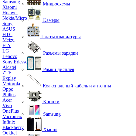
Samsung
Микросхемы
Xiaomi
Huawei
Nokia/Microsoft
Камеры
Sony
ASUS
HTC
Платы клавиатуры
Meizu
FLY
LG
Разъемы зарядки
Lenovo
Sony Ericsson
Alcatel
Рамки дисплея
ZTE
Explay
Motorola
Коаксиальный кабель и антенны
Oppo
Philips
Acer
Кнопки
Vivo
OnePlus
Samsung
Micromax
Infinix
Blackberry
Xiaomi
Oukitel