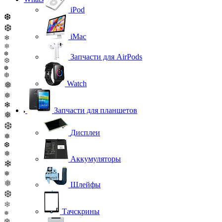
iPod
❆
❆
iMac
❄
❄
❆
Запчасти для AirPods
❆
❆
❆
Watch
❅
❅
❄
Запчасти для планшетов
❅
❆
Дисплеи
❅
❆
❅
Аккумуляторы
❄
❅
❅
Шлейфы
❆
❄
Тачскрины
❅
❆