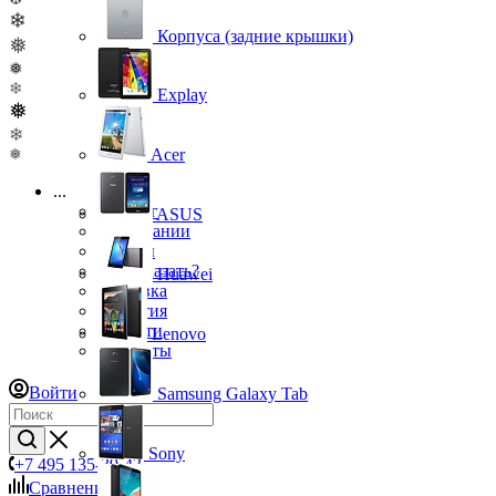
❄
Корпуса (задние крышки)
❅
❅
❄
Explay
❅
❄
❅
Acer
...
Каталог
ASUS
О компании
Бренды
Как заказать?
Huawei
Доставка
Гарантия
Новости
Lenovo
Контакты
Войти
Samsung Galaxy Tab
Sony
+7 495 135-39-43
Сравнение
0