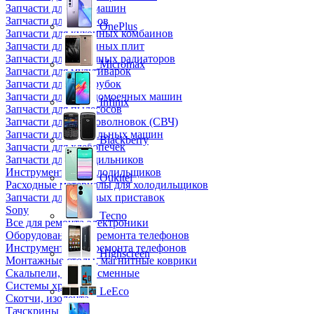
Запчасти для кофемашин
Запчасти для кулеров
OnePlus
Запчасти для кухонных комбаинов
Запчасти для кухонных плит
Запчасти для масляных радиаторов
Micromax
Запчасти для мультиварок
Запчасти для мясорубок
Запчасти для посудомоечных машин
Infinix
Запчасти для пылесосов
Запчасти для микроволновок (СВЧ)
Запчасти для стиральных машин
Blackberry
Запчасти для хлебопечек
Запчасти для холодильников
Инструмент для холодильщиков
Oukitel
Расходные материалы для холодильщиков
Запчасти для игровых приставок
Sony
Tecno
Все для ремонта электроники
Оборудование для ремонта телефонов
Инструменты для ремонта телефонов
Highscreen
Монтажные столы, магнитные коврики
Скальпели, лезвия сменные
Системы хранения
LeEco
Скотчи, изолента
Тачскрины