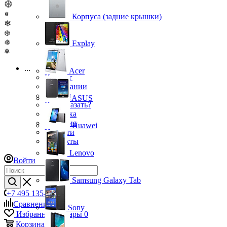
❆
❅
Корпуса (задние крышки)
❄
❆
❅
Explay
❅
...
Acer
Каталог
О компании
Бренды
ASUS
Как заказать?
Доставка
Гарантия
Huawei
Новости
Контакты
Lenovo
Войти
Samsung Galaxy Tab
+7 495 135-39-43
Сравнение
0
Sony
Избранные товары
0
Корзина
0