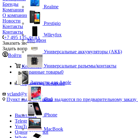
Бренды
Realme
Компания
О компании
Новости
Prestigio
Контакты
Контакты
Wileyfox
+7 495 135-39-43
Мегафон
Заказать звонок
Задать вопрос
Универсальные аккумуляторы (АКБ)
Войти
Универсальные разъемы/контакты
Корзина
0
Избранные товары
0
Запчасти для Apple
Сравнение товаров
0
vcland@vcland.ru
iPad
Пункт выдачи (заказы выдаются по предварительному заказу н
iPhone
Вконтакте
Telegram
YouTube
MacBook
Одноклассники
WhatsApp