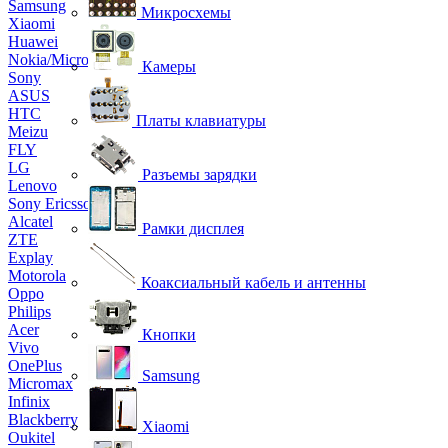
Samsung
Микросхемы
Xiaomi
Huawei
Nokia/Microsoft
Камеры
Sony
ASUS
HTC
Платы клавиатуры
Meizu
FLY
LG
Разъемы зарядки
Lenovo
Sony Ericsson
Alcatel
Рамки дисплея
ZTE
Explay
Motorola
Коаксиальный кабель и антенны
Oppo
Philips
Acer
Кнопки
Vivo
OnePlus
Samsung
Micromax
Infinix
Blackberry
Xiaomi
Oukitel