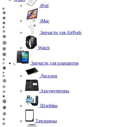
iPod
❆
❅
❅
iMac
❅
❅
❄
Запчасти для AirPods
❅
❆
Watch
❆
❆
❅
Запчасти для планшетов
❄
❅
❄
Дисплеи
❄
❄
❄
Аккумуляторы
❄
❅
❆
Шлейфы
❅
❄
❄
Тачскрины
❆