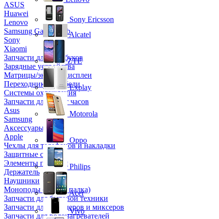
ASUS
Huawei
Sony Ericsson
Lenovo
Samsung Galaxy Tab
Alcatel
Sony
Xiaomi
Запчасти для ноутбуков
ZTE
Зарядные устройства
Матрицы/экраны/дисплеи
Переходники и кабели
Explay
Системы охлаждения
Запчасти для смарт часов
Asus
Motorola
Samsung
Аксессуары
Apple
Oppo
Чехлы для телефонов и накладки
Защитные стекла
Элементы питания
Philips
Держатель
Наушники
Моноподы (Селфи палка)
Acer
Запчасти для бытовой техники
Запчасти для блендеров и миксеров
Vivo
Запчасти для водонагревателей