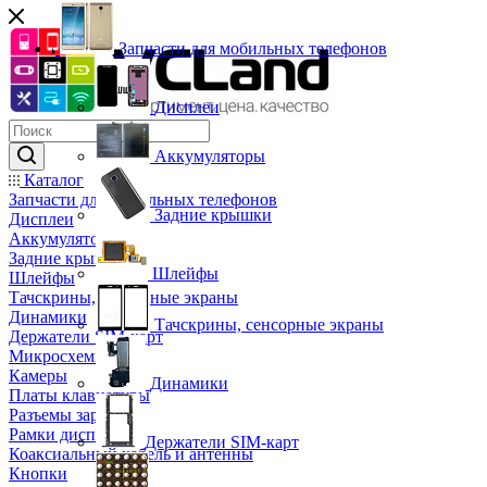
Запчасти для мобильных телефонов
Дисплеи
Аккумуляторы
Каталог
Запчасти для мобильных телефонов
Задние крышки
Дисплеи
Аккумуляторы
Задние крышки
Шлейфы
Шлейфы
Тачскрины, сенсорные экраны
Динамики
Тачскрины, сенсорные экраны
Держатели SIM-карт
Микросхемы
Камеры
Динамики
Платы клавиатуры
Разъемы зарядки
Рамки дисплея
Держатели SIM-карт
Коаксиальный кабель и антенны
Кнопки