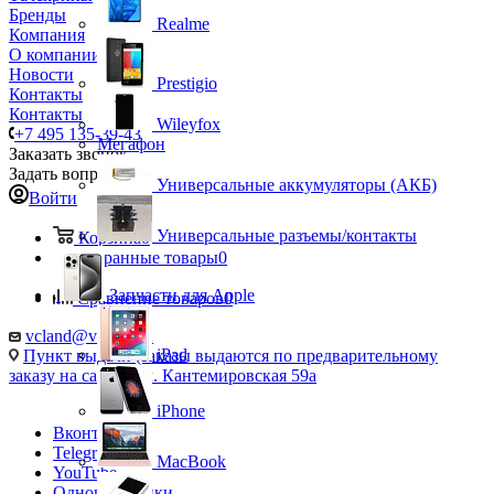
Бренды
Realme
Компания
О компании
Новости
Prestigio
Контакты
Контакты
Wileyfox
+7 495 135-39-43
Мегафон
Заказать звонок
Задать вопрос
Универсальные аккумуляторы (АКБ)
Войти
Универсальные разъемы/контакты
Корзина
0
Избранные товары
0
Запчасти для Apple
Сравнение товаров
0
vcland@vcland.ru
iPad
Пункт выдачи (заказы выдаются по предварительному
заказу на сайте), ул. Кантемировская 59а
iPhone
Вконтакте
Telegram
MacBook
YouTube
Одноклассники