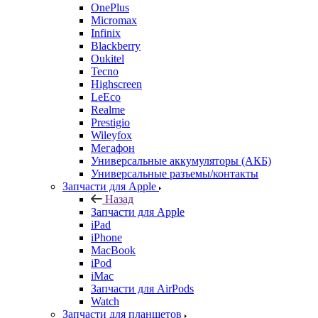
OnePlus
Micromax
Infinix
Blackberry
Oukitel
Tecno
Highscreen
LeEco
Realme
Prestigio
Wileyfox
Мегафон
Универсальные аккумуляторы (АКБ)
Универсальные разъемы/контакты
Запчасти для Apple
Назад
Запчасти для Apple
iPad
iPhone
MacBook
iPod
iMac
Запчасти для AirPods
Watch
Запчасти для планшетов