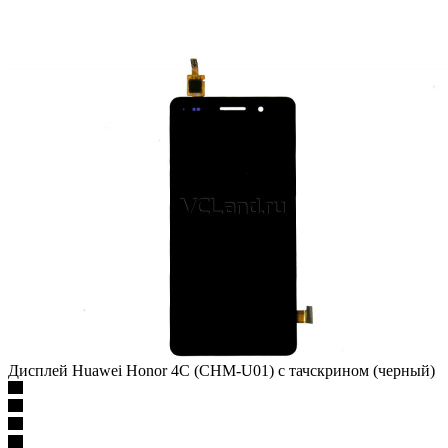
Дисплей Huawei Honor 4C (CHM-U01) c тачскрином (черный)