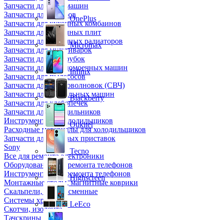
Запчасти для кофемашин
Запчасти для кулеров
OnePlus
Запчасти для кухонных комбаинов
Запчасти для кухонных плит
Запчасти для масляных радиаторов
Micromax
Запчасти для мультиварок
Запчасти для мясорубок
Запчасти для посудомоечных машин
Infinix
Запчасти для пылесосов
Запчасти для микроволновок (СВЧ)
Запчасти для стиральных машин
Blackberry
Запчасти для хлебопечек
Запчасти для холодильников
Инструмент для холодильщиков
Oukitel
Расходные материалы для холодильщиков
Запчасти для игровых приставок
Sony
Tecno
Все для ремонта электроники
Оборудование для ремонта телефонов
Инструменты для ремонта телефонов
Highscreen
Монтажные столы, магнитные коврики
Скальпели, лезвия сменные
Системы хранения
LeEco
Скотчи, изолента
Тачскрины