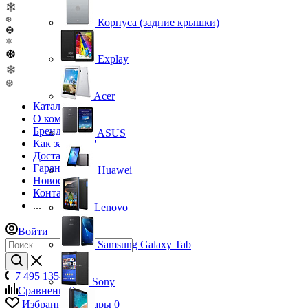
❄
❆
Корпуса (задние крышки)
❆
❅
❆
Explay
❄
❆
Acer
Каталог
О компании
Бренды
ASUS
Как заказать?
Доставка
Гарантия
Huawei
Новости
Контакты
...
Lenovo
Войти
Samsung Galaxy Tab
+7 495 135-39-43
Sony
Сравнение
0
Избранные товары
0