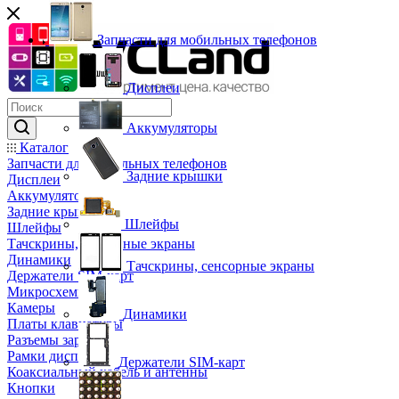
Запчасти для мобильных телефонов
Дисплеи
Аккумуляторы
Каталог
Запчасти для мобильных телефонов
Задние крышки
Дисплеи
Аккумуляторы
Задние крышки
Шлейфы
Шлейфы
Тачскрины, сенсорные экраны
Динамики
Тачскрины, сенсорные экраны
Держатели SIM-карт
Микросхемы
Камеры
Динамики
Платы клавиатуры
Разъемы зарядки
Рамки дисплея
Держатели SIM-карт
Коаксиальный кабель и антенны
Кнопки