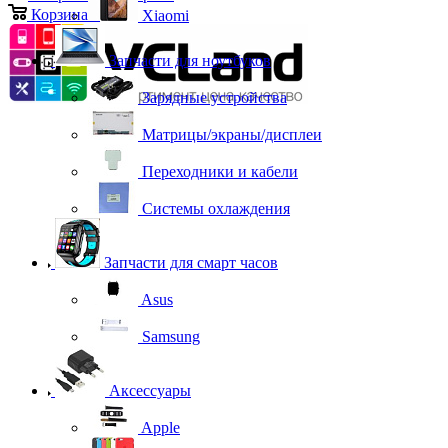
Корзина
0
Xiaomi
Запчасти для ноутбуков
Зарядные устройства
Матрицы/экраны/дисплеи
Переходники и кабели
Системы охлаждения
Запчасти для смарт часов
Asus
Samsung
Аксессуары
Apple