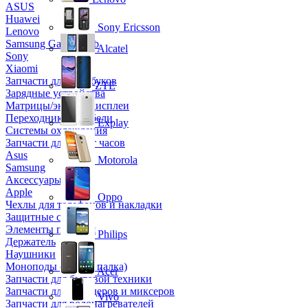
ASUS
Huawei
Sony Ericsson
Lenovo
Samsung Galaxy Tab
Alcatel
Sony
Xiaomi
Запчасти для ноутбуков
ZTE
Зарядные устройства
Матрицы/экраны/дисплеи
Переходники и кабели
Explay
Системы охлаждения
Запчасти для смарт часов
Asus
Motorola
Samsung
Аксессуары
Apple
Oppo
Чехлы для телефонов и накладки
Защитные стекла
Элементы питания
Philips
Держатель
Наушники
Моноподы (Селфи палка)
Acer
Запчасти для бытовой техники
Запчасти для блендеров и миксеров
Vivo
Запчасти для водонагревателей