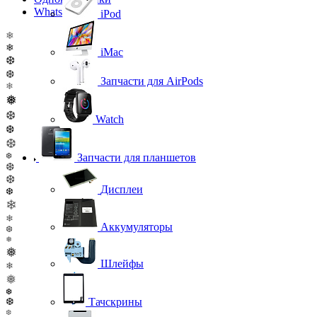
WhatsApp
iPod
❄
❄
iMac
❆
❆
Запчасти для AirPods
❄
❅
❆
Watch
❆
❆
❆
Запчасти для планшетов
❆
❆
Дисплеи
❆
❄
❄
Аккумуляторы
❆
❅
❅
Шлейфы
❄
❅
❆
Тачскрины
❆
❆