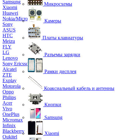
Samsung
Микросхемы
Xiaomi
Huawei
Nokia/Microsoft
Камеры
Sony
ASUS
HTC
Платы клавиатуры
Meizu
FLY
LG
Разъемы зарядки
Lenovo
Sony Ericsson
Alcatel
Рамки дисплея
ZTE
Explay
Motorola
Коаксиальный кабель и антенны
Oppo
Philips
Acer
Кнопки
Vivo
OnePlus
Samsung
Micromax
Infinix
Blackberry
Xiaomi
Oukitel