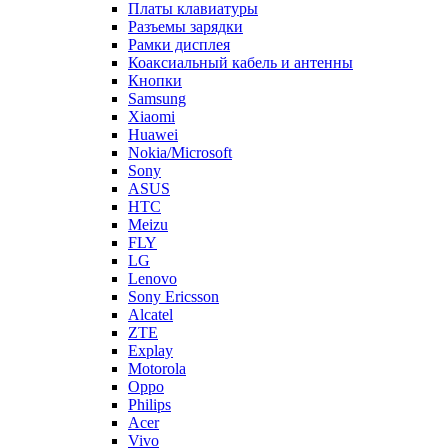
Платы клавиатуры
Разъемы зарядки
Рамки дисплея
Коаксиальный кабель и антенны
Кнопки
Samsung
Xiaomi
Huawei
Nokia/Microsoft
Sony
ASUS
HTC
Meizu
FLY
LG
Lenovo
Sony Ericsson
Alcatel
ZTE
Explay
Motorola
Oppo
Philips
Acer
Vivo