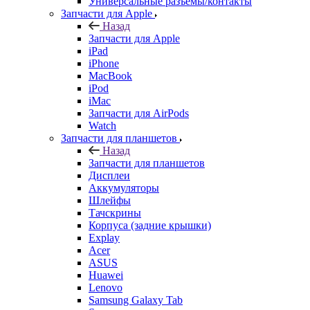
Универсальные разъемы/контакты
Запчасти для Apple
Назад
Запчасти для Apple
iPad
iPhone
MacBook
iPod
iMac
Запчасти для AirPods
Watch
Запчасти для планшетов
Назад
Запчасти для планшетов
Дисплеи
Аккумуляторы
Шлейфы
Тачскрины
Корпуса (задние крышки)
Explay
Acer
ASUS
Huawei
Lenovo
Samsung Galaxy Tab