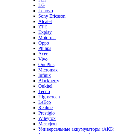
LG
Lenovo
Sony Ericsson
Alcatel
ZTE
Explay
Motorola
Oppo
Philips
Acer
Vivo
OnePlus
Micromax
Infinix
Blackberry
Oukitel
Tecno
Highscreen
LeEco
Realme
Prestigio
Wileyfox
Мегафон
Универсальные аккумуляторы (АКБ)