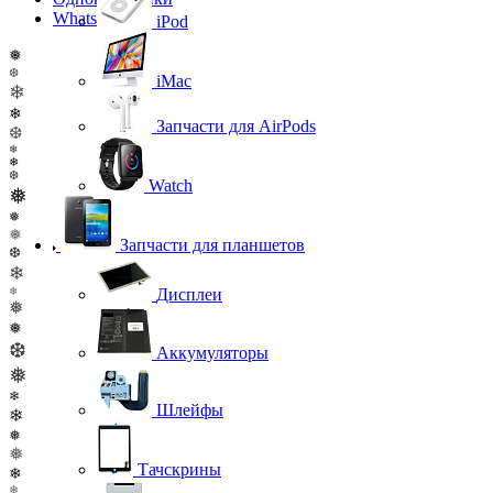
WhatsApp
iPod
❅
❆
iMac
❄
❄
Запчасти для AirPods
❆
❄
❄
❆
Watch
❅
❅
❅
Запчасти для планшетов
❆
❄
❄
Дисплеи
❅
❅
❆
Аккумуляторы
❅
❄
Шлейфы
❄
❅
❅
Тачскрины
❄
❄