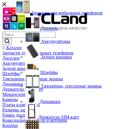
Запчасти для мобильных телефонов
Дисплеи
Аккумуляторы
Каталог
Запчасти для мобильных телефонов
Задние крышки
Дисплеи
Аккумуляторы
Задние крышки
Шлейфы
Шлейфы
Тачскрины, сенсорные экраны
Динамики
Тачскрины, сенсорные экраны
Держатели SIM-карт
Микросхемы
Камеры
Динамики
Платы клавиатуры
Разъемы зарядки
Рамки дисплея
Держатели SIM-карт
Коаксиальный кабель и антенны
Кнопки