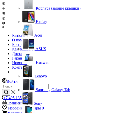
❆
Корпуса (задние крышки)
❅
❅
❆
Explay
❆
❅
Acer
Каталог
О компании
Бренды
ASUS
Как заказать?
Доставка
Гарантия
Huawei
Новости
Контакты
...
Lenovo
Войти
Samsung Galaxy Tab
+7 495 135-39-43
Сравнение
0
Sony
Избранные товары
0