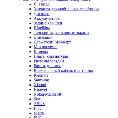
Назад
Запчасти для мобильных телефонов
Дисплеи
Аккумуляторы
Задние крышки
Шлейфы
Тачскрины, сенсорные экраны
Динамики
Держатели SIM-карт
Микросхемы
Камеры
Платы клавиатуры
Разъемы зарядки
Рамки дисплея
Коаксиальный кабель и антенны
Кнопки
Samsung
Xiaomi
Huawei
Nokia/Microsoft
Sony
ASUS
HTC
Meizu
FLY