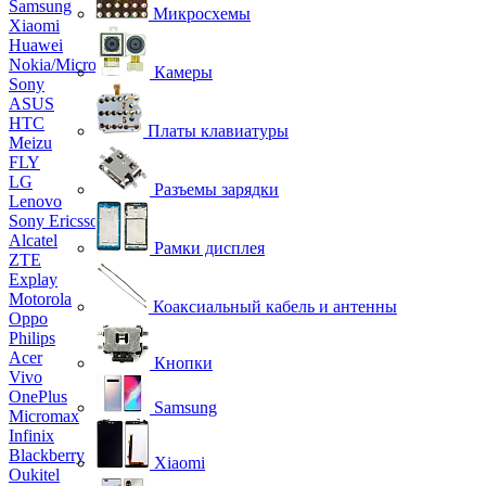
Samsung
Микросхемы
Xiaomi
Huawei
Nokia/Microsoft
Камеры
Sony
ASUS
HTC
Платы клавиатуры
Meizu
FLY
LG
Разъемы зарядки
Lenovo
Sony Ericsson
Alcatel
Рамки дисплея
ZTE
Explay
Motorola
Коаксиальный кабель и антенны
Oppo
Philips
Acer
Кнопки
Vivo
OnePlus
Samsung
Micromax
Infinix
Blackberry
Xiaomi
Oukitel