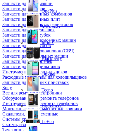
Запчасти для кофемашин
Запчасти для кулеров
OnePlus
Запчасти для кухонных комбаинов
Запчасти для кухонных плит
Запчасти для масляных радиаторов
Micromax
Запчасти для мультиварок
Запчасти для мясорубок
Запчасти для посудомоечных машин
Infinix
Запчасти для пылесосов
Запчасти для микроволновок (СВЧ)
Запчасти для стиральных машин
Blackberry
Запчасти для хлебопечек
Запчасти для холодильников
Инструмент для холодильщиков
Oukitel
Расходные материалы для холодильщиков
Запчасти для игровых приставок
Sony
Tecno
Все для ремонта электроники
Оборудование для ремонта телефонов
Инструменты для ремонта телефонов
Highscreen
Монтажные столы, магнитные коврики
Скальпели, лезвия сменные
Системы хранения
LeEco
Скотчи, изолента
Тачскрины