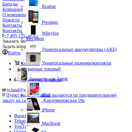
Бренды
Realme
Компания
О компании
Новости
Prestigio
Контакты
Контакты
Wileyfox
+7 495 135-39-43
Мегафон
Заказать звонок
Задать вопрос
Универсальные аккумуляторы (АКБ)
Войти
Универсальные разъемы/контакты
Корзина
0
Избранные товары
0
Запчасти для Apple
Сравнение товаров
0
vcland@vcland.ru
iPad
Пункт выдачи (заказы выдаются по предварительному
заказу на сайте), ул. Кантемировская 59а
iPhone
Вконтакте
Telegram
MacBook
YouTube
Одноклассники