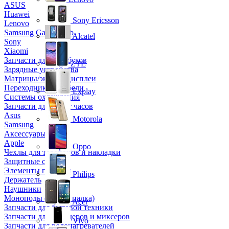
ASUS
Huawei
Sony Ericsson
Lenovo
Samsung Galaxy Tab
Alcatel
Sony
Xiaomi
Запчасти для ноутбуков
ZTE
Зарядные устройства
Матрицы/экраны/дисплеи
Переходники и кабели
Explay
Системы охлаждения
Запчасти для смарт часов
Asus
Motorola
Samsung
Аксессуары
Apple
Oppo
Чехлы для телефонов и накладки
Защитные стекла
Элементы питания
Philips
Держатель
Наушники
Моноподы (Селфи палка)
Acer
Запчасти для бытовой техники
Запчасти для блендеров и миксеров
Vivo
Запчасти для водонагревателей