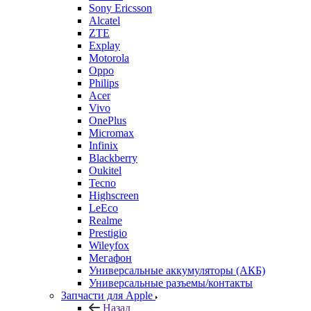
Sony Ericsson
Alcatel
ZTE
Explay
Motorola
Oppo
Philips
Acer
Vivo
OnePlus
Micromax
Infinix
Blackberry
Oukitel
Tecno
Highscreen
LeEco
Realme
Prestigio
Wileyfox
Мегафон
Универсальные аккумуляторы (АКБ)
Универсальные разъемы/контакты
Запчасти для Apple
Назад