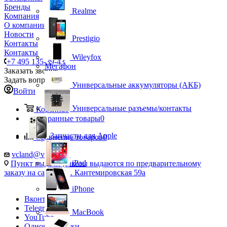
Бренды
Realme
Компания
О компании
Новости
Prestigio
Контакты
Контакты
Wileyfox
+7 495 135-39-43
Мегафон
Заказать звонок
Задать вопрос
Универсальные аккумуляторы (АКБ)
Войти
Универсальные разъемы/контакты
Корзина
0
Избранные товары
0
Запчасти для Apple
Сравнение товаров
0
vcland@vcland.ru
iPad
Пункт выдачи (заказы выдаются по предварительному
заказу на сайте), ул. Кантемировская 59а
iPhone
Вконтакте
Telegram
MacBook
YouTube
Одноклассники