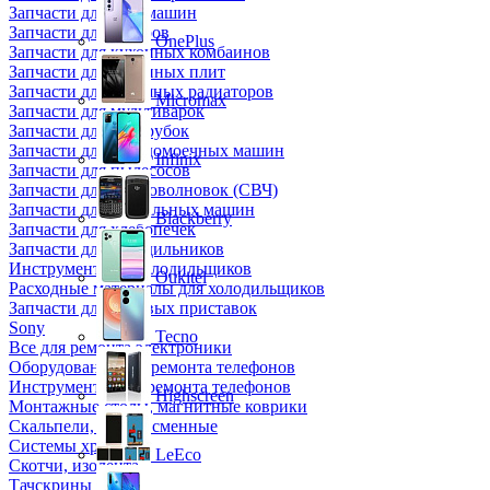
Запчасти для кофемашин
Запчасти для кулеров
OnePlus
Запчасти для кухонных комбаинов
Запчасти для кухонных плит
Запчасти для масляных радиаторов
Micromax
Запчасти для мультиварок
Запчасти для мясорубок
Запчасти для посудомоечных машин
Infinix
Запчасти для пылесосов
Запчасти для микроволновок (СВЧ)
Запчасти для стиральных машин
Blackberry
Запчасти для хлебопечек
Запчасти для холодильников
Инструмент для холодильщиков
Oukitel
Расходные материалы для холодильщиков
Запчасти для игровых приставок
Sony
Tecno
Все для ремонта электроники
Оборудование для ремонта телефонов
Инструменты для ремонта телефонов
Highscreen
Монтажные столы, магнитные коврики
Скальпели, лезвия сменные
Системы хранения
LeEco
Скотчи, изолента
Тачскрины