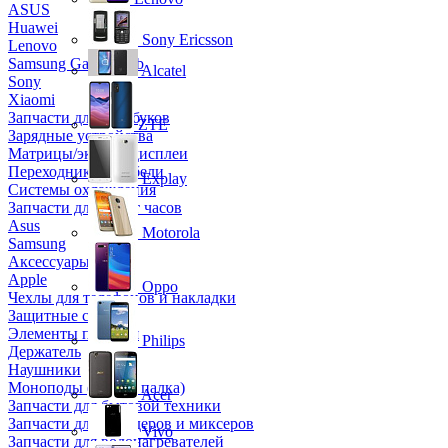
ASUS
Huawei
Sony Ericsson
Lenovo
Samsung Galaxy Tab
Alcatel
Sony
Xiaomi
Запчасти для ноутбуков
ZTE
Зарядные устройства
Матрицы/экраны/дисплеи
Переходники и кабели
Explay
Системы охлаждения
Запчасти для смарт часов
Asus
Motorola
Samsung
Аксессуары
Apple
Oppo
Чехлы для телефонов и накладки
Защитные стекла
Элементы питания
Philips
Держатель
Наушники
Моноподы (Селфи палка)
Acer
Запчасти для бытовой техники
Запчасти для блендеров и миксеров
Vivo
Запчасти для водонагревателей