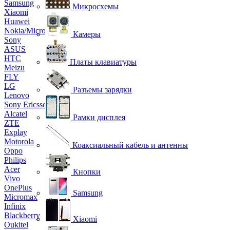
Samsung
Микросхемы
Xiaomi
Huawei
Nokia/Microsoft
Камеры
Sony
ASUS
HTC
Платы клавиатуры
Meizu
FLY
LG
Разъемы зарядки
Lenovo
Sony Ericsson
Alcatel
Рамки дисплея
ZTE
Explay
Motorola
Коаксиальный кабель и антенны
Oppo
Philips
Acer
Кнопки
Vivo
OnePlus
Samsung
Micromax
Infinix
Blackberry
Xiaomi
Oukitel