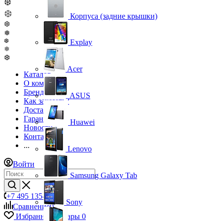
❆
❆
Корпуса (задние крышки)
❆
❅
❆
Explay
❅
❆
Acer
Каталог
О компании
Бренды
ASUS
Как заказать?
Доставка
Гарантия
Huawei
Новости
Контакты
...
Lenovo
Войти
Samsung Galaxy Tab
+7 495 135-39-43
Sony
Сравнение
0
Избранные товары
0