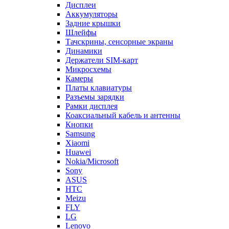
Дисплеи
Аккумуляторы
Задние крышки
Шлейфы
Тачскрины, сенсорные экраны
Динамики
Держатели SIM-карт
Микросхемы
Камеры
Платы клавиатуры
Разъемы зарядки
Рамки дисплея
Коаксиальный кабель и антенны
Кнопки
Samsung
Xiaomi
Huawei
Nokia/Microsoft
Sony
ASUS
HTC
Meizu
FLY
LG
Lenovo