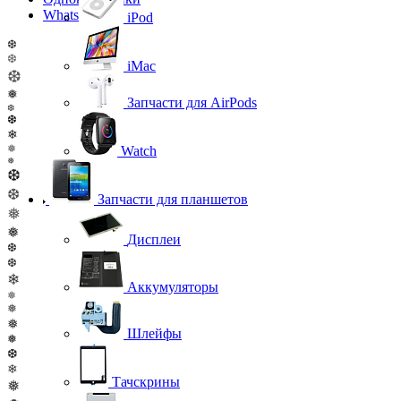
WhatsApp
iPod
❆
❆
iMac
❆
❅
Запчасти для AirPods
❆
❆
❄
❅
Watch
❅
❆
❆
Запчасти для планшетов
❅
❅
Дисплеи
❆
❆
❄
Аккумуляторы
❅
❅
❅
Шлейфы
❅
❆
❄
Тачскрины
❅