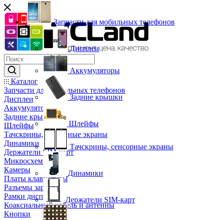
Запчасти для мобильных телефонов
Дисплеи
Аккумуляторы
Каталог
Запчасти для мобильных телефонов
Задние крышки
Дисплеи
Аккумуляторы
Задние крышки
Шлейфы
Шлейфы
Тачскрины, сенсорные экраны
Динамики
Тачскрины, сенсорные экраны
Держатели SIM-карт
Микросхемы
Камеры
Динамики
Платы клавиатуры
Разъемы зарядки
Рамки дисплея
Держатели SIM-карт
Коаксиальный кабель и антенны
Кнопки