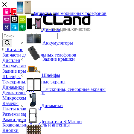
Запчасти для мобильных телефонов
Дисплеи
Аккумуляторы
Каталог
Запчасти для мобильных телефонов
Задние крышки
Дисплеи
Аккумуляторы
Задние крышки
Шлейфы
Шлейфы
Тачскрины, сенсорные экраны
Динамики
Тачскрины, сенсорные экраны
Держатели SIM-карт
Микросхемы
Камеры
Динамики
Платы клавиатуры
Разъемы зарядки
Рамки дисплея
Держатели SIM-карт
Коаксиальный кабель и антенны
Кнопки