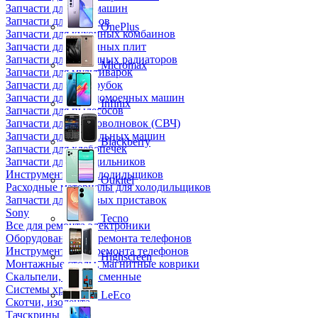
Запчасти для кофемашин
Запчасти для кулеров
OnePlus
Запчасти для кухонных комбаинов
Запчасти для кухонных плит
Запчасти для масляных радиаторов
Micromax
Запчасти для мультиварок
Запчасти для мясорубок
Запчасти для посудомоечных машин
Infinix
Запчасти для пылесосов
Запчасти для микроволновок (СВЧ)
Запчасти для стиральных машин
Blackberry
Запчасти для хлебопечек
Запчасти для холодильников
Инструмент для холодильщиков
Oukitel
Расходные материалы для холодильщиков
Запчасти для игровых приставок
Sony
Tecno
Все для ремонта электроники
Оборудование для ремонта телефонов
Инструменты для ремонта телефонов
Highscreen
Монтажные столы, магнитные коврики
Скальпели, лезвия сменные
Системы хранения
LeEco
Скотчи, изолента
Тачскрины