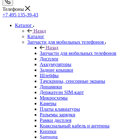
Назад
Запчасти для мобильных телефонов
Дисплеи
Аккумуляторы
Задние крышки
Шлейфы
Тачскрины, сенсорные экраны
Динамики
Держатели SIM-карт
Микросхемы
Камеры
Платы клавиатуры
Разъемы зарядки
Рамки дисплея
Коаксиальный кабель и антенны
Кнопки
Samsung
Xiaomi
Huawei
Nokia/Microsoft
Sony
ASUS
HTC
Meizu
FLY