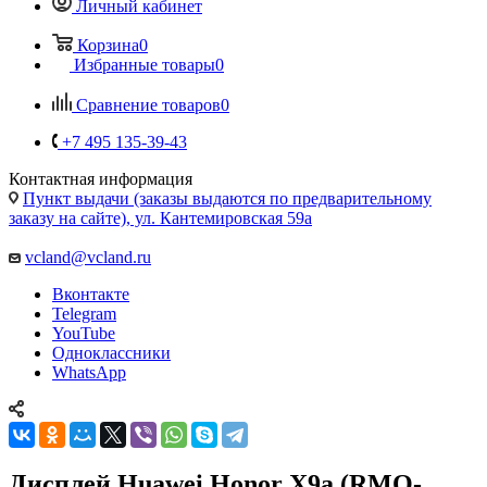
Контактная информация
Пункт выдачи (заказы выдаются по предварительному
заказу на сайте), ул. Кантемировская 59а
vcland@vcland.ru
Вконтакте
Telegram
YouTube
Одноклассники
WhatsApp
Дисплей Huawei Honor X9a (RMO-
NX1) c тачскрином (черный) OR
Главная
—
Каталог
—
Запчасти для мобильных телефонов