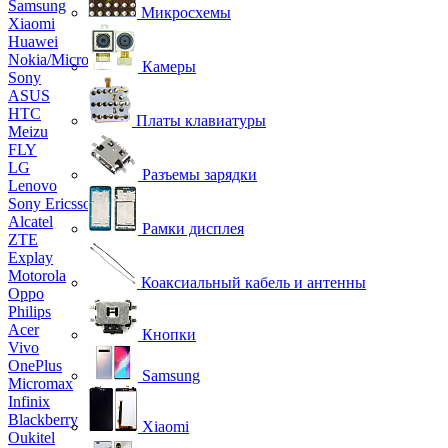
Samsung
Микросхемы
Xiaomi
Huawei
Nokia/Microsoft
Камеры
Sony
ASUS
HTC
Платы клавиатуры
Meizu
FLY
LG
Разъемы зарядки
Lenovo
Sony Ericsson
Alcatel
Рамки дисплея
ZTE
Explay
Motorola
Коаксиальный кабель и антенны
Oppo
Philips
Acer
Кнопки
Vivo
OnePlus
Samsung
Micromax
Infinix
Blackberry
Xiaomi
Oukitel