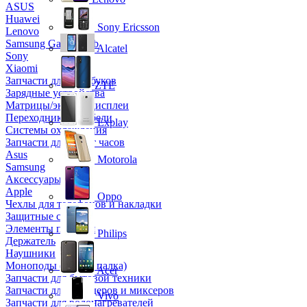
ASUS
Huawei
Sony Ericsson
Lenovo
Samsung Galaxy Tab
Alcatel
Sony
Xiaomi
Запчасти для ноутбуков
ZTE
Зарядные устройства
Матрицы/экраны/дисплеи
Переходники и кабели
Explay
Системы охлаждения
Запчасти для смарт часов
Asus
Motorola
Samsung
Аксессуары
Apple
Oppo
Чехлы для телефонов и накладки
Защитные стекла
Элементы питания
Philips
Держатель
Наушники
Моноподы (Селфи палка)
Acer
Запчасти для бытовой техники
Запчасти для блендеров и миксеров
Vivo
Запчасти для водонагревателей