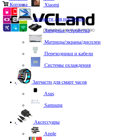
Корзина
0
Xiaomi
Запчасти для ноутбуков
Зарядные устройства
Матрицы/экраны/дисплеи
Переходники и кабели
Системы охлаждения
Запчасти для смарт часов
Asus
Samsung
Аксессуары
Apple