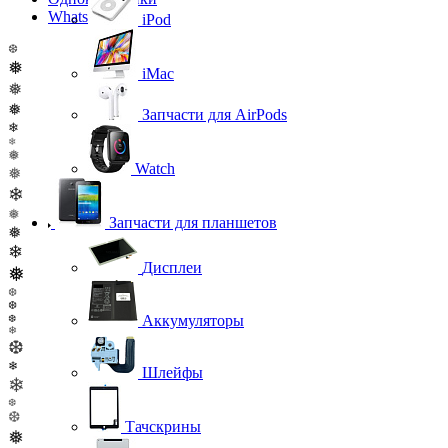
WhatsApp
iPod
❆
❅
iMac
❅
❅
Запчасти для AirPods
❄
❄
❅
Watch
❅
❄
❅
Запчасти для планшетов
❅
❄
Дисплеи
❅
❆
❆
Аккумуляторы
❆
❄
❆
❄
Шлейфы
❄
❆
❆
Тачскрины
❅