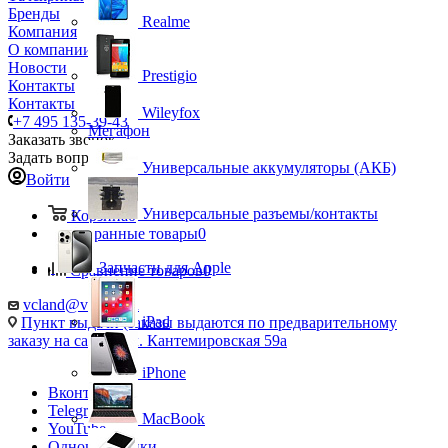
Бренды
Realme
Компания
О компании
Новости
Prestigio
Контакты
Контакты
Wileyfox
+7 495 135-39-43
Мегафон
Заказать звонок
Задать вопрос
Универсальные аккумуляторы (АКБ)
Войти
Универсальные разъемы/контакты
Корзина
0
Избранные товары
0
Запчасти для Apple
Сравнение товаров
0
vcland@vcland.ru
iPad
Пункт выдачи (заказы выдаются по предварительному
заказу на сайте), ул. Кантемировская 59а
iPhone
Вконтакте
Telegram
MacBook
YouTube
Одноклассники