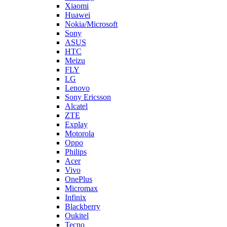
LG
Lenovo
Sony Ericsson
Alcatel
ZTE
Explay
Motorola
Oppo
Philips
Acer
Vivo
OnePlus
Micromax
Infinix
Blackberry
Oukitel
Tecno
Highscreen
LeEco
Realme
Prestigio
Wileyfox
Мегафон
Универсальные аккумуляторы (АКБ)
Универсальные разъемы/контакты