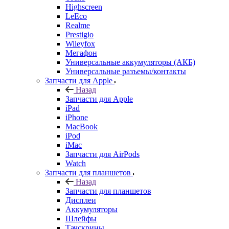
Запчасти для Apple
Назад
Запчасти для Apple
iPad
iPhone
MacBook
iPod
iMac
Запчасти для AirPods
Watch
Запчасти для планшетов
Назад
Запчасти для планшетов
Дисплеи
Аккумуляторы
Шлейфы
Тачскрины
Корпуса (задние крышки)
Explay
Acer
ASUS
Huawei
Lenovo
Samsung Galaxy Tab
Sony