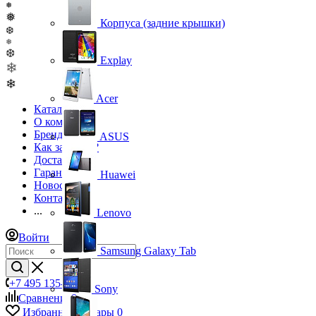
❅
❅
Корпуса (задние крышки)
❆
❅
❆
Explay
❄
❄
Acer
Каталог
О компании
Бренды
ASUS
Как заказать?
Доставка
Гарантия
Huawei
Новости
Контакты
...
Lenovo
Войти
Samsung Galaxy Tab
+7 495 135-39-43
Sony
Сравнение
0
Избранные товары
0