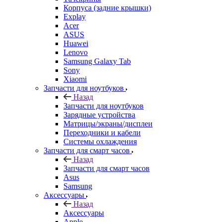
Xiaomi
Запчасти для ноутбуков
Назад
Запчасти для ноутбуков
Зарядные устройства
Матрицы/экраны/дисплеи
Переходники и кабели
Системы охлаждения
Запчасти для смарт часов
Назад
Запчасти для смарт часов
Asus
Samsung
Аксессуары
Назад
Аксессуары
Apple
Чехлы для телефонов и накладки
Защитные стекла
Элементы питания
Держатель
Наушники
Моноподы (Селфи палка)
Запчасти для бытовой техники
Назад