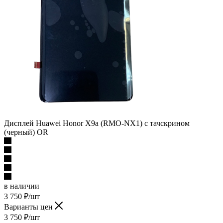
Дисплей Huawei Honor X9a (RMO-NX1) c тачскрином
(черный) OR
в наличии
3 750
₽
/шт
Варианты цен
3 750
₽
/шт
Подробности
В корзину
Описание
Наличие
Отзывы