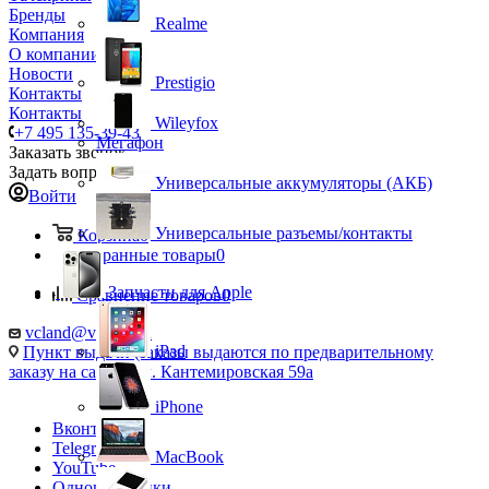
Бренды
Realme
Компания
О компании
Новости
Prestigio
Контакты
Контакты
Wileyfox
+7 495 135-39-43
Мегафон
Заказать звонок
Задать вопрос
Универсальные аккумуляторы (АКБ)
Войти
Универсальные разъемы/контакты
Корзина
0
Избранные товары
0
Запчасти для Apple
Сравнение товаров
0
vcland@vcland.ru
iPad
Пункт выдачи (заказы выдаются по предварительному
заказу на сайте), ул. Кантемировская 59а
iPhone
Вконтакте
Telegram
MacBook
YouTube
Одноклассники