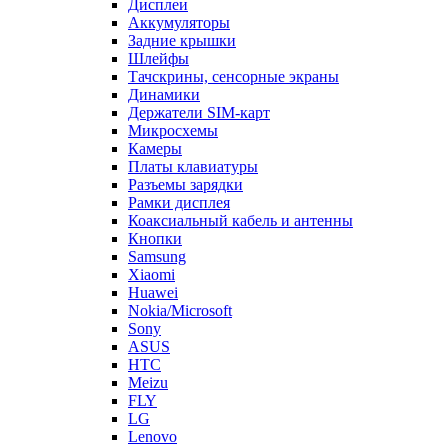
Дисплеи
Аккумуляторы
Задние крышки
Шлейфы
Тачскрины, сенсорные экраны
Динамики
Держатели SIM-карт
Микросхемы
Камеры
Платы клавиатуры
Разъемы зарядки
Рамки дисплея
Коаксиальный кабель и антенны
Кнопки
Samsung
Xiaomi
Huawei
Nokia/Microsoft
Sony
ASUS
HTC
Meizu
FLY
LG
Lenovo