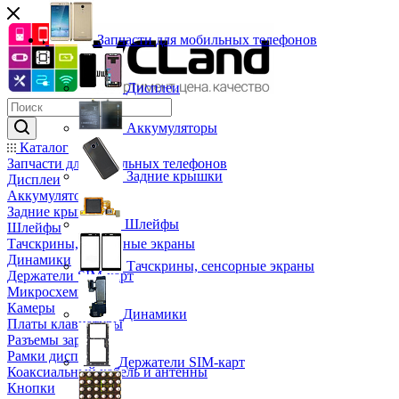
Запчасти для мобильных телефонов
Дисплеи
Аккумуляторы
Каталог
Запчасти для мобильных телефонов
Задние крышки
Дисплеи
Аккумуляторы
Задние крышки
Шлейфы
Шлейфы
Тачскрины, сенсорные экраны
Динамики
Тачскрины, сенсорные экраны
Держатели SIM-карт
Микросхемы
Камеры
Динамики
Платы клавиатуры
Разъемы зарядки
Рамки дисплея
Держатели SIM-карт
Коаксиальный кабель и антенны
Кнопки