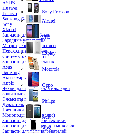
ASUS
Huawei
Sony Ericsson
Lenovo
Samsung Galaxy Tab
Alcatel
Sony
Xiaomi
Запчасти для ноутбуков
ZTE
Зарядные устройства
Матрицы/экраны/дисплеи
Переходники и кабели
Explay
Системы охлаждения
Запчасти для смарт часов
Asus
Motorola
Samsung
Аксессуары
Apple
Oppo
Чехлы для телефонов и накладки
Защитные стекла
Элементы питания
Philips
Держатель
Наушники
Моноподы (Селфи палка)
Acer
Запчасти для бытовой техники
Запчасти для блендеров и миксеров
Vivo
Запчасти для водонагревателей