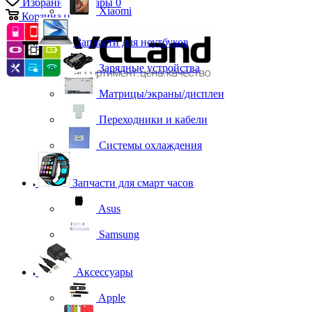
Избранные товары
0
Xiaomi
Корзина
0
Запчасти для ноутбуков
Зарядные устройства
Матрицы/экраны/дисплеи
Переходники и кабели
Системы охлаждения
Запчасти для смарт часов
Asus
Samsung
Аксессуары
Apple