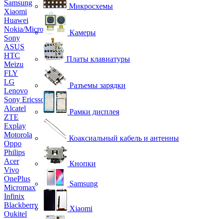
Samsung
Микросхемы
Xiaomi
Huawei
Nokia/Microsoft
Камеры
Sony
ASUS
HTC
Платы клавиатуры
Meizu
FLY
LG
Разъемы зарядки
Lenovo
Sony Ericsson
Alcatel
Рамки дисплея
ZTE
Explay
Motorola
Коаксиальный кабель и антенны
Oppo
Philips
Acer
Кнопки
Vivo
OnePlus
Samsung
Micromax
Infinix
Blackberry
Xiaomi
Oukitel