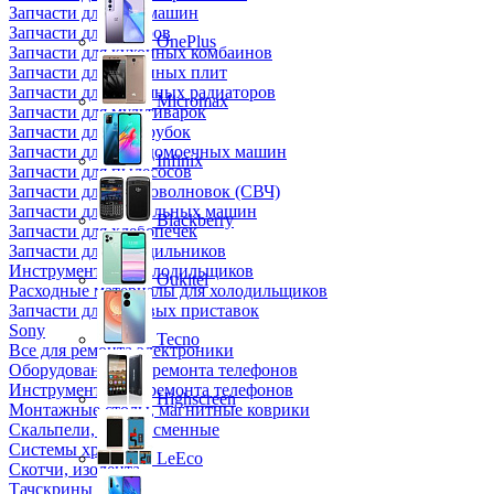
Запчасти для кофемашин
Запчасти для кулеров
OnePlus
Запчасти для кухонных комбаинов
Запчасти для кухонных плит
Запчасти для масляных радиаторов
Micromax
Запчасти для мультиварок
Запчасти для мясорубок
Запчасти для посудомоечных машин
Infinix
Запчасти для пылесосов
Запчасти для микроволновок (СВЧ)
Запчасти для стиральных машин
Blackberry
Запчасти для хлебопечек
Запчасти для холодильников
Инструмент для холодильщиков
Oukitel
Расходные материалы для холодильщиков
Запчасти для игровых приставок
Sony
Tecno
Все для ремонта электроники
Оборудование для ремонта телефонов
Инструменты для ремонта телефонов
Highscreen
Монтажные столы, магнитные коврики
Скальпели, лезвия сменные
Системы хранения
LeEco
Скотчи, изолента
Тачскрины