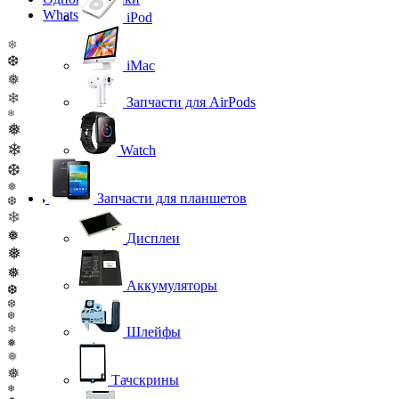
WhatsApp
iPod
❄
❆
iMac
❅
❄
Запчасти для AirPods
❄
❅
❄
Watch
❆
❅
Запчасти для планшетов
❆
❄
❅
Дисплеи
❅
❅
Аккумуляторы
❆
❆
❆
❄
Шлейфы
❅
❅
❅
Тачскрины
❄