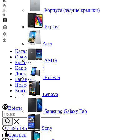
❅
❆
Корпуса (задние крышки)
❄
❆
❆
❆
Explay
❄
❆
Acer
Каталог
О компании
ASUS
Бренды
Как заказать?
Доставка
Huawei
Гарантия
Новости
Контакты
Lenovo
...
Войти
Samsung Galaxy Tab
Sony
+7 495 135-39-43
Сравнение
0