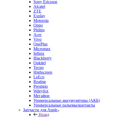
Sony Ericsson
Alcatel
ZTE
Explay
Motorola
Oppo
Philips
Acer
Vivo
OnePlus
Micromax
Infinix
Blackberry
Oukitel
Tecno
Highscreen
LeEco
Realme
Prestigio
Wileyfox
Мегафон
Универсальные аккумуляторы (АКБ)
Универсальные разъемы/контакты
Запчасти для Apple
Назад