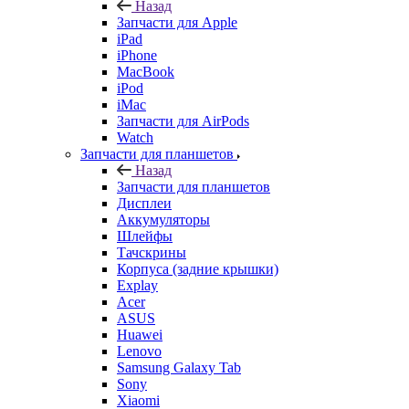
iMac
Запчасти для AirPods
Watch
Запчасти для планшетов
Назад
Запчасти для планшетов
Дисплеи
Аккумуляторы
Шлейфы
Тачскрины
Корпуса (задние крышки)
Explay
Acer
ASUS
Huawei
Lenovo
Samsung Galaxy Tab
Sony
Xiaomi
Запчасти для ноутбуков
Назад
Запчасти для ноутбуков
Зарядные устройства
Матрицы/экраны/дисплеи
Переходники и кабели