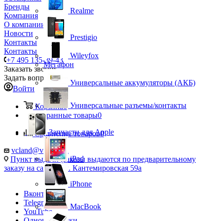
Бренды
Realme
Компания
О компании
Новости
Prestigio
Контакты
Контакты
Wileyfox
+7 495 135-39-43
Мегафон
Заказать звонок
Задать вопрос
Универсальные аккумуляторы (АКБ)
Войти
Универсальные разъемы/контакты
Корзина
0
Избранные товары
0
Запчасти для Apple
Сравнение товаров
0
vcland@vcland.ru
iPad
Пункт выдачи (заказы выдаются по предварительному
заказу на сайте), ул. Кантемировская 59а
iPhone
Вконтакте
Telegram
MacBook
YouTube
Одноклассники