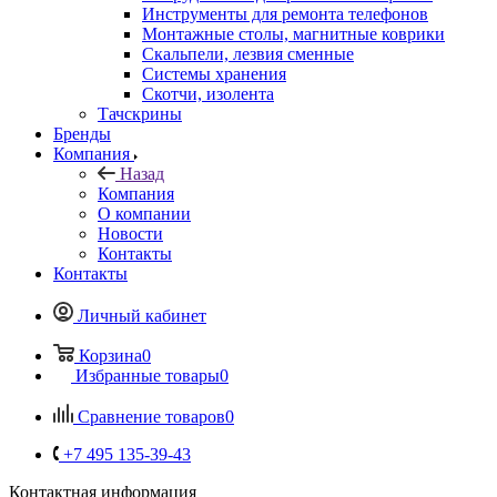
Тачскрины
Бренды
Компания
Назад
Компания
О компании
Новости
Контакты
Контакты
Личный кабинет
Корзина
0
Избранные товары
0
Сравнение товаров
0
+7 495 135-39-43
Контактная информация
Пункт выдачи (заказы выдаются по предварительному
заказу на сайте), ул. Кантемировская 59а
vcland@vcland.ru