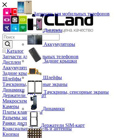
Запчасти для мобильных телефонов
Дисплеи
Аккумуляторы
Каталог
Запчасти для мобильных телефонов
Задние крышки
Дисплеи
Аккумуляторы
Задние крышки
Шлейфы
Шлейфы
Тачскрины, сенсорные экраны
Динамики
Тачскрины, сенсорные экраны
Держатели SIM-карт
Микросхемы
Камеры
Динамики
Платы клавиатуры
Разъемы зарядки
Рамки дисплея
Держатели SIM-карт
Коаксиальный кабель и антенны
Кнопки