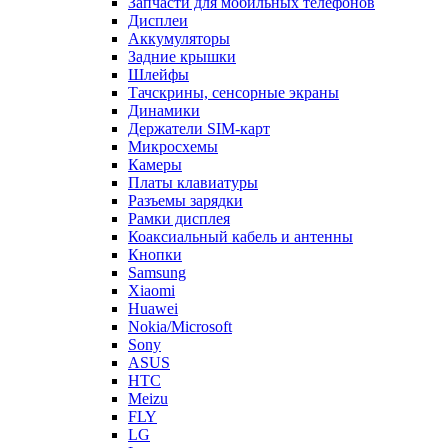
Динамики
Держатели SIM-карт
Микросхемы
Камеры
Платы клавиатуры
Разъемы зарядки
Рамки дисплея
Коаксиальный кабель и антенны
Кнопки
Samsung
Xiaomi
Huawei
Nokia/Microsoft
Sony
ASUS
HTC
Meizu
FLY
LG
Lenovo
Sony Ericsson
Alcatel
ZTE
Explay
Motorola