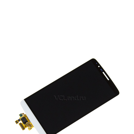
Дисплей LG G3 D855/D856/D858 с тачскрином (белый)