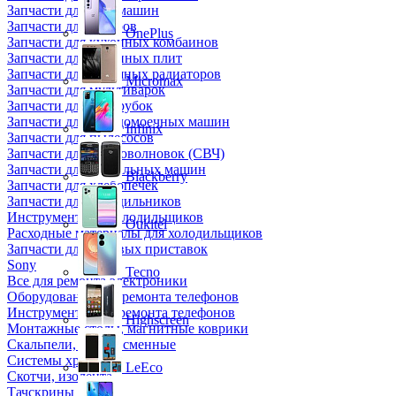
Запчасти для кофемашин
Запчасти для кулеров
OnePlus
Запчасти для кухонных комбаинов
Запчасти для кухонных плит
Запчасти для масляных радиаторов
Micromax
Запчасти для мультиварок
Запчасти для мясорубок
Запчасти для посудомоечных машин
Infinix
Запчасти для пылесосов
Запчасти для микроволновок (СВЧ)
Запчасти для стиральных машин
Blackberry
Запчасти для хлебопечек
Запчасти для холодильников
Инструмент для холодильщиков
Oukitel
Расходные материалы для холодильщиков
Запчасти для игровых приставок
Sony
Tecno
Все для ремонта электроники
Оборудование для ремонта телефонов
Инструменты для ремонта телефонов
Highscreen
Монтажные столы, магнитные коврики
Скальпели, лезвия сменные
Системы хранения
LeEco
Скотчи, изолента
Тачскрины