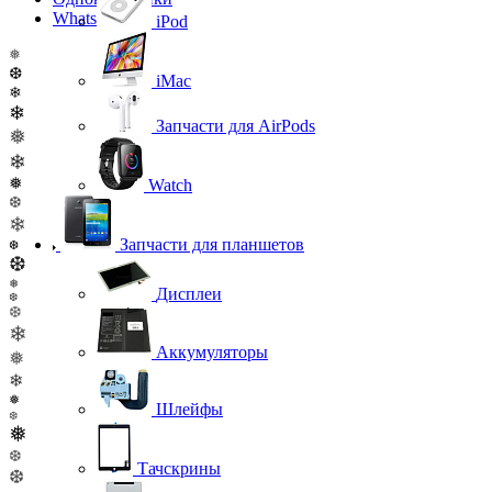
WhatsApp
iPod
❅
❆
iMac
❄
❄
Запчасти для AirPods
❅
❄
❅
Watch
❆
❄
Запчасти для планшетов
❆
❆
❅
Дисплеи
❆
❆
❄
Аккумуляторы
❅
❄
❅
Шлейфы
❆
❅
❆
Тачскрины
❆