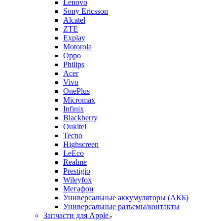
Oppo
Philips
Acer
Vivo
OnePlus
Micromax
Infinix
Blackberry
Oukitel
Tecno
Highscreen
LeEco
Realme
Prestigio
Wileyfox
Мегафон
Универсальные аккумуляторы (АКБ)
Универсальные разъемы/контакты
Запчасти для Apple
Назад
Запчасти для Apple
iPad
iPhone
MacBook
iPod