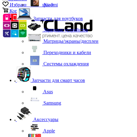
Избранные товары
Xiaomi
0
Корзина
0
Запчасти для ноутбуков
Зарядные устройства
Матрицы/экраны/дисплеи
Переходники и кабели
Системы охлаждения
Запчасти для смарт часов
Asus
Samsung
Аксессуары
Apple