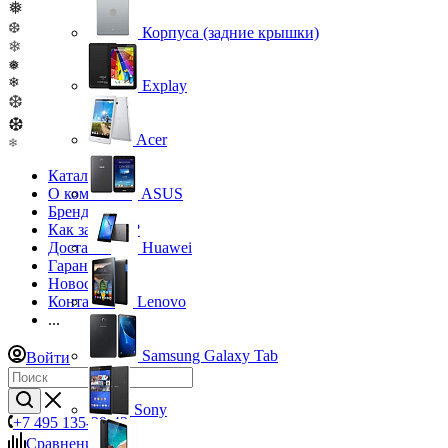
❅
❆
Корпуса (задние крышки)
❄
❅
❄
Explay
❆
❆
Acer
❄
Каталог
О компании
ASUS
Бренды
Как заказать?
Доставка
Huawei
Гарантия
Новости
Контакты
Lenovo
...
Samsung Galaxy Tab
Войти
Sony
+7 495 135-39-43
Сравнение
0