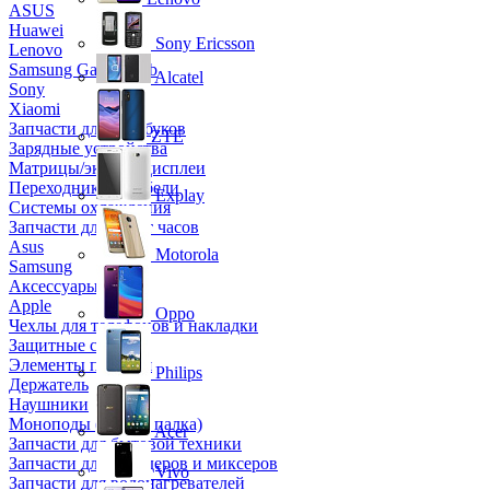
ASUS
Huawei
Sony Ericsson
Lenovo
Samsung Galaxy Tab
Alcatel
Sony
Xiaomi
Запчасти для ноутбуков
ZTE
Зарядные устройства
Матрицы/экраны/дисплеи
Переходники и кабели
Explay
Системы охлаждения
Запчасти для смарт часов
Asus
Motorola
Samsung
Аксессуары
Apple
Oppo
Чехлы для телефонов и накладки
Защитные стекла
Элементы питания
Philips
Держатель
Наушники
Моноподы (Селфи палка)
Acer
Запчасти для бытовой техники
Запчасти для блендеров и миксеров
Vivo
Запчасти для водонагревателей