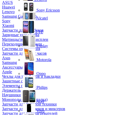
ASUS
Huawei
Sony Ericsson
Lenovo
Samsung Galaxy Tab
Alcatel
Sony
Xiaomi
Запчасти для ноутбуков
ZTE
Зарядные устройства
Матрицы/экраны/дисплеи
Переходники и кабели
Explay
Системы охлаждения
Запчасти для смарт часов
Asus
Motorola
Samsung
Аксессуары
Apple
Oppo
Чехлы для телефонов и накладки
Защитные стекла
Элементы питания
Philips
Держатель
Наушники
Моноподы (Селфи палка)
Acer
Запчасти для бытовой техники
Запчасти для блендеров и миксеров
Vivo
Запчасти для водонагревателей