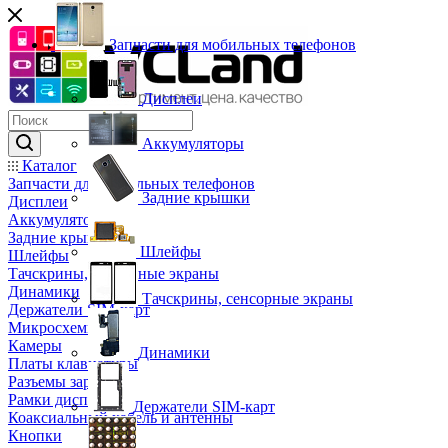
Запчасти для мобильных телефонов
Дисплеи
Аккумуляторы
Каталог
Запчасти для мобильных телефонов
Задние крышки
Дисплеи
Аккумуляторы
Задние крышки
Шлейфы
Шлейфы
Тачскрины, сенсорные экраны
Динамики
Тачскрины, сенсорные экраны
Держатели SIM-карт
Микросхемы
Камеры
Динамики
Платы клавиатуры
Разъемы зарядки
Рамки дисплея
Держатели SIM-карт
Коаксиальный кабель и антенны
Кнопки