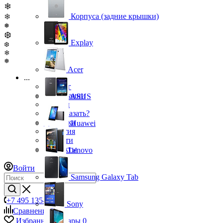
❄
❄
Корпуса (задние крышки)
❅
❆
Explay
❆
❄
❅
Acer
...
Каталог
О компании
ASUS
Бренды
Как заказать?
Доставка
Huawei
Гарантия
Новости
Контакты
Lenovo
Войти
Samsung Galaxy Tab
+7 495 135-39-43
Sony
Сравнение
0
Избранные товары
0