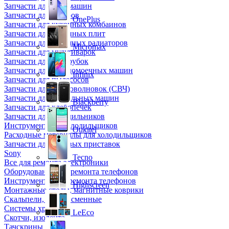
Запчасти для кофемашин
Запчасти для кулеров
OnePlus
Запчасти для кухонных комбаинов
Запчасти для кухонных плит
Запчасти для масляных радиаторов
Micromax
Запчасти для мультиварок
Запчасти для мясорубок
Запчасти для посудомоечных машин
Infinix
Запчасти для пылесосов
Запчасти для микроволновок (СВЧ)
Запчасти для стиральных машин
Blackberry
Запчасти для хлебопечек
Запчасти для холодильников
Инструмент для холодильщиков
Oukitel
Расходные материалы для холодильщиков
Запчасти для игровых приставок
Sony
Tecno
Все для ремонта электроники
Оборудование для ремонта телефонов
Инструменты для ремонта телефонов
Highscreen
Монтажные столы, магнитные коврики
Скальпели, лезвия сменные
Системы хранения
LeEco
Скотчи, изолента
Тачскрины