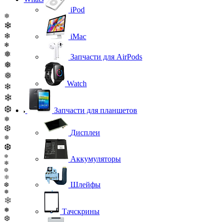
iPod
❅
❄
❄
iMac
❄
❅
Запчасти для AirPods
❅
❅
Watch
❄
❄
❆
Запчасти для планшетов
❅
❆
Дисплеи
❅
❆
❄
Аккумуляторы
❄
❆
❄
Шлейфы
❆
❅
❄
❅
Тачскрины
❆