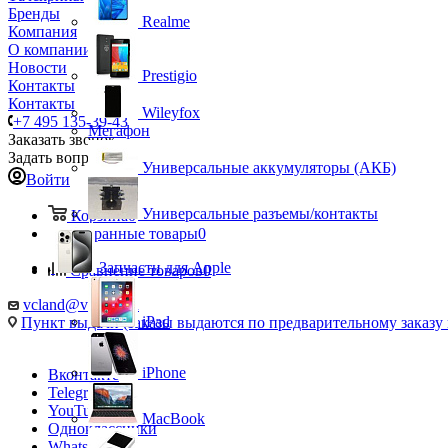
Бренды
Realme
Компания
О компании
Новости
Prestigio
Контакты
Контакты
Wileyfox
+7 495 135-39-43
Мегафон
Заказать звонок
Задать вопрос
Универсальные аккумуляторы (АКБ)
Войти
Универсальные разъемы/контакты
Корзина
0
Избранные товары
0
Запчасти для Apple
Сравнение товаров
0
vcland@vcland.ru
iPad
Пункт выдачи (заказы выдаются по предварительному заказу н
iPhone
Вконтакте
Telegram
YouTube
MacBook
Одноклассники
WhatsApp