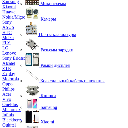
Samsung
Микросхемы
Xiaomi
Huawei
Nokia/Microsoft
Камеры
Sony
ASUS
HTC
Платы клавиатуры
Meizu
FLY
LG
Разъемы зарядки
Lenovo
Sony Ericsson
Alcatel
Рамки дисплея
ZTE
Explay
Motorola
Коаксиальный кабель и антенны
Oppo
Philips
Acer
Кнопки
Vivo
OnePlus
Samsung
Micromax
Infinix
Blackberry
Xiaomi
Oukitel