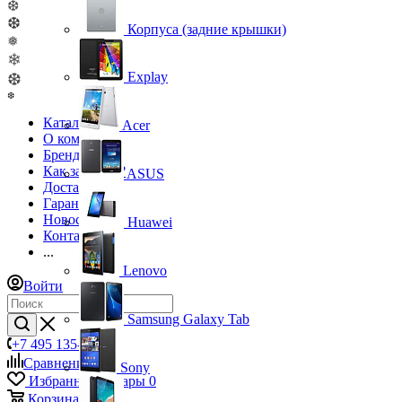
❆
❆
Корпуса (задние крышки)
❅
❄
Explay
❆
❆
Каталог
Acer
О компании
Бренды
Как заказать?
ASUS
Доставка
Гарантия
Новости
Huawei
Контакты
...
Lenovo
Войти
Samsung Galaxy Tab
+7 495 135-39-43
Сравнение
0
Sony
Избранные товары
0
Корзина
0