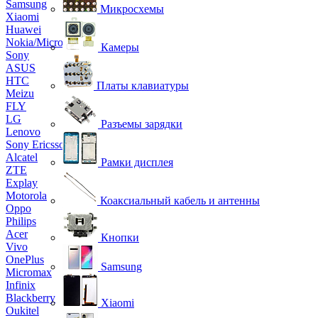
Samsung
Микросхемы
Xiaomi
Huawei
Nokia/Microsoft
Камеры
Sony
ASUS
HTC
Платы клавиатуры
Meizu
FLY
LG
Разъемы зарядки
Lenovo
Sony Ericsson
Alcatel
Рамки дисплея
ZTE
Explay
Motorola
Коаксиальный кабель и антенны
Oppo
Philips
Acer
Кнопки
Vivo
OnePlus
Samsung
Micromax
Infinix
Blackberry
Xiaomi
Oukitel