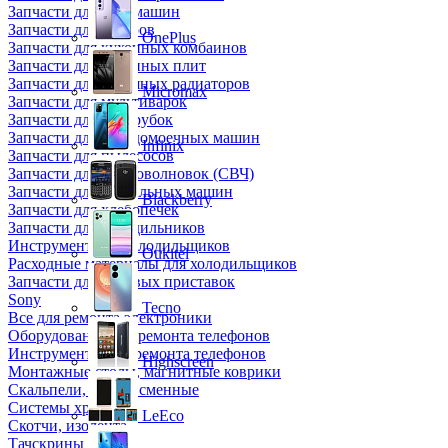
Запчасти для кофемашин
Запчасти для кулеров
OnePlus
Запчасти для кухонных комбаинов
Запчасти для кухонных плит
Запчасти для масляных радиаторов
Micromax
Запчасти для мультиварок
Запчасти для мясорубок
Запчасти для посудомоечных машин
Infinix
Запчасти для пылесосов
Запчасти для микроволновок (СВЧ)
Запчасти для стиральных машин
Blackberry
Запчасти для хлебопечек
Запчасти для холодильников
Инструмент для холодильщиков
Oukitel
Расходные материалы для холодильщиков
Запчасти для игровых приставок
Sony
Tecno
Все для ремонта электроники
Оборудование для ремонта телефонов
Инструменты для ремонта телефонов
Highscreen
Монтажные столы, магнитные коврики
Скальпели, лезвия сменные
Системы хранения
LeEco
Скотчи, изолента
Тачскрины