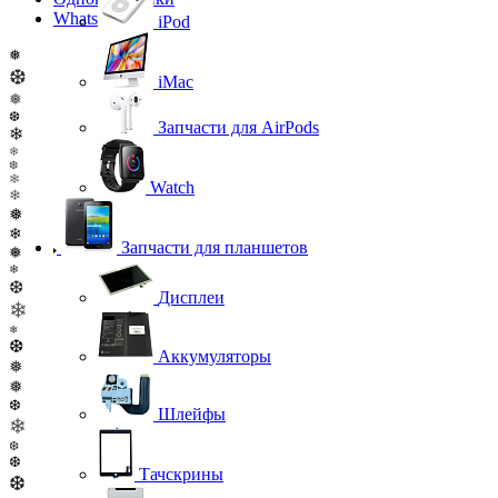
WhatsApp
iPod
❅
❆
iMac
❅
❆
Запчасти для AirPods
❄
❄
❆
❄
Watch
❄
❅
❄
Запчасти для планшетов
❅
❄
❆
Дисплеи
❄
❄
❆
Аккумуляторы
❅
❅
❆
Шлейфы
❄
❆
❆
Тачскрины
❆