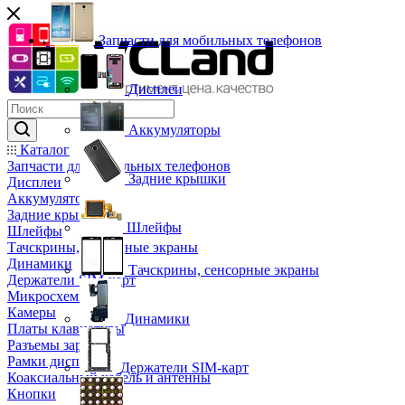
Запчасти для мобильных телефонов
Дисплеи
Аккумуляторы
Каталог
Запчасти для мобильных телефонов
Задние крышки
Дисплеи
Аккумуляторы
Задние крышки
Шлейфы
Шлейфы
Тачскрины, сенсорные экраны
Динамики
Тачскрины, сенсорные экраны
Держатели SIM-карт
Микросхемы
Камеры
Динамики
Платы клавиатуры
Разъемы зарядки
Рамки дисплея
Держатели SIM-карт
Коаксиальный кабель и антенны
Кнопки