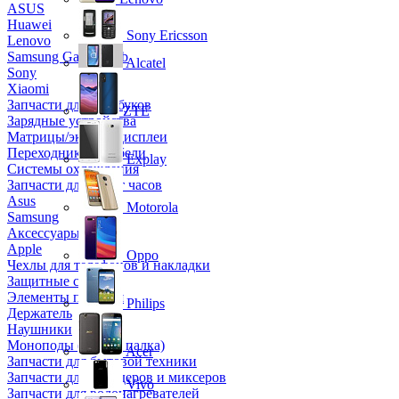
ASUS
Huawei
Sony Ericsson
Lenovo
Samsung Galaxy Tab
Alcatel
Sony
Xiaomi
Запчасти для ноутбуков
ZTE
Зарядные устройства
Матрицы/экраны/дисплеи
Переходники и кабели
Explay
Системы охлаждения
Запчасти для смарт часов
Asus
Motorola
Samsung
Аксессуары
Apple
Oppo
Чехлы для телефонов и накладки
Защитные стекла
Элементы питания
Philips
Держатель
Наушники
Моноподы (Селфи палка)
Acer
Запчасти для бытовой техники
Запчасти для блендеров и миксеров
Vivo
Запчасти для водонагревателей