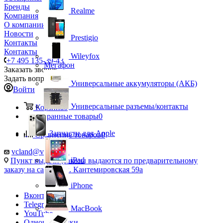
Бренды
Realme
Компания
О компании
Новости
Prestigio
Контакты
Контакты
Wileyfox
+7 495 135-39-43
Мегафон
Заказать звонок
Задать вопрос
Универсальные аккумуляторы (АКБ)
Войти
Универсальные разъемы/контакты
Корзина
0
Избранные товары
0
Запчасти для Apple
Сравнение товаров
0
vcland@vcland.ru
iPad
Пункт выдачи (заказы выдаются по предварительному
заказу на сайте), ул. Кантемировская 59а
iPhone
Вконтакте
Telegram
MacBook
YouTube
Одноклассники