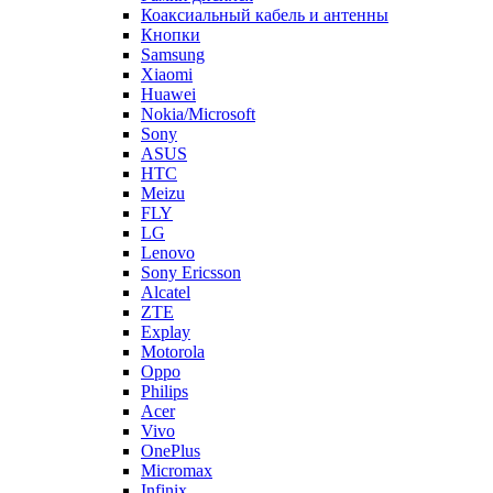
Коаксиальный кабель и антенны
Кнопки
Samsung
Xiaomi
Huawei
Nokia/Microsoft
Sony
ASUS
HTC
Meizu
FLY
LG
Lenovo
Sony Ericsson
Alcatel
ZTE
Explay
Motorola
Oppo
Philips
Acer
Vivo
OnePlus
Micromax
Infinix