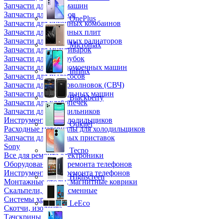
Запчасти для кофемашин
Запчасти для кулеров
OnePlus
Запчасти для кухонных комбаинов
Запчасти для кухонных плит
Запчасти для масляных радиаторов
Micromax
Запчасти для мультиварок
Запчасти для мясорубок
Запчасти для посудомоечных машин
Infinix
Запчасти для пылесосов
Запчасти для микроволновок (СВЧ)
Запчасти для стиральных машин
Blackberry
Запчасти для хлебопечек
Запчасти для холодильников
Инструмент для холодильщиков
Oukitel
Расходные материалы для холодильщиков
Запчасти для игровых приставок
Sony
Tecno
Все для ремонта электроники
Оборудование для ремонта телефонов
Инструменты для ремонта телефонов
Highscreen
Монтажные столы, магнитные коврики
Скальпели, лезвия сменные
Системы хранения
LeEco
Скотчи, изолента
Тачскрины