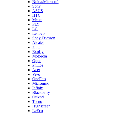
FLY
LG
Lenovo
Sony Ericsson
Alcatel
ZTE
Explay
Motorola
Oppo
Philips
Acer
Vivo
OnePlus
Micromax
Infinix
Blackberry
Oukitel
Tecno
Highscreen
LeEco
Realme
Prestigio
Wileyfox
Мегафон
Универсальные аккумуляторы (АКБ)