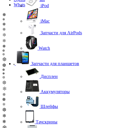
WhatsApp
iPod
❅
❅
iMac
❄
❅
Запчасти для AirPods
❄
❄
❅
Watch
❆
❆
❆
Запчасти для планшетов
❆
❆
❄
Дисплеи
❆
❆
❄
Аккумуляторы
❅
❆
❄
Шлейфы
❆
❄
❄
Тачскрины
❆