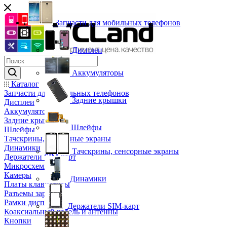
Запчасти для мобильных телефонов
Дисплеи
Аккумуляторы
Каталог
Запчасти для мобильных телефонов
Задние крышки
Дисплеи
Аккумуляторы
Задние крышки
Шлейфы
Шлейфы
Тачскрины, сенсорные экраны
Динамики
Тачскрины, сенсорные экраны
Держатели SIM-карт
Микросхемы
Камеры
Динамики
Платы клавиатуры
Разъемы зарядки
Рамки дисплея
Держатели SIM-карт
Коаксиальный кабель и антенны
Кнопки