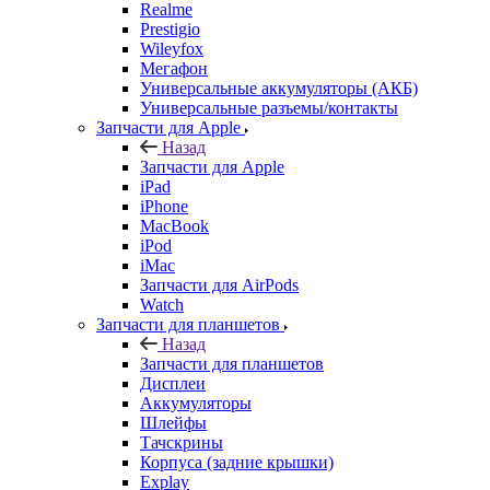
Универсальные разъемы/контакты
Запчасти для Apple
Назад
Запчасти для Apple
iPad
iPhone
MacBook
iPod
iMac
Запчасти для AirPods
Watch
Запчасти для планшетов
Назад
Запчасти для планшетов
Дисплеи
Аккумуляторы
Шлейфы
Тачскрины
Корпуса (задние крышки)
Explay
Acer
ASUS
Huawei
Lenovo
Samsung Galaxy Tab