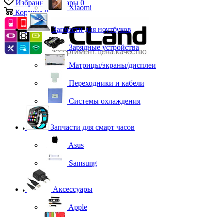
Избранные товары
0
Xiaomi
Корзина
0
Запчасти для ноутбуков
Зарядные устройства
Матрицы/экраны/дисплеи
Переходники и кабели
Системы охлаждения
Запчасти для смарт часов
Asus
Samsung
Аксессуары
Apple