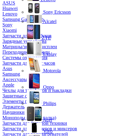
ASUS
Huawei
Sony Ericsson
Lenovo
Samsung Galaxy Tab
Alcatel
Sony
Xiaomi
Запчасти для ноутбуков
ZTE
Зарядные устройства
Матрицы/экраны/дисплеи
Переходники и кабели
Explay
Системы охлаждения
Запчасти для смарт часов
Asus
Motorola
Samsung
Аксессуары
Apple
Oppo
Чехлы для телефонов и накладки
Защитные стекла
Элементы питания
Philips
Держатель
Наушники
Моноподы (Селфи палка)
Acer
Запчасти для бытовой техники
Запчасти для блендеров и миксеров
Vivo
Запчасти для водонагревателей