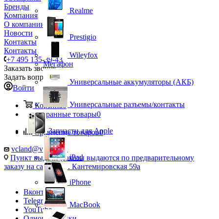
Бренды
Realme
Компания
О компании
Новости
Prestigio
Контакты
Контакты
Wileyfox
+7 495 135-39-43
Мегафон
Заказать звонок
Задать вопрос
Универсальные аккумуляторы (АКБ)
Войти
Универсальные разъемы/контакты
Корзина
0
Избранные товары
0
Запчасти для Apple
Сравнение товаров
0
vcland@vcland.ru
iPad
Пункт выдачи (заказы выдаются по предварительному
заказу на сайте), ул. Кантемировская 59а
iPhone
Вконтакте
Telegram
MacBook
YouTube
Одноклассники