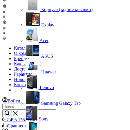
❅
Корпуса (задние крышки)
❅
❅
❅
Explay
❅
❄
❆
Acer
Каталог
О компании
ASUS
Бренды
Как заказать?
Доставка
Huawei
Гарантия
Новости
Контакты
Lenovo
...
Войти
Samsung Galaxy Tab
Sony
+7 495 135-39-43
Сравнение
0