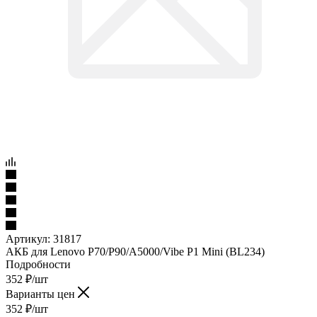
Артикул:
31817
АКБ для Lenovo P70/P90/A5000/Vibe P1 Mini (BL234)
Подробности
352
₽
/шт
Варианты цен
352
₽
/шт
Подробности
Уточнить у менеджера
Нашли дешевле?
Под заказ
Наши менеджеры обязательно свяжутся с вами и уточнят