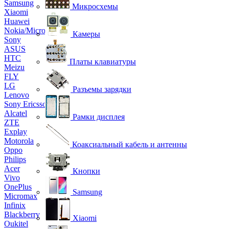
Samsung
Микросхемы
Xiaomi
Huawei
Nokia/Microsoft
Камеры
Sony
ASUS
HTC
Платы клавиатуры
Meizu
FLY
LG
Разъемы зарядки
Lenovo
Sony Ericsson
Alcatel
Рамки дисплея
ZTE
Explay
Motorola
Коаксиальный кабель и антенны
Oppo
Philips
Acer
Кнопки
Vivo
OnePlus
Samsung
Micromax
Infinix
Blackberry
Xiaomi
Oukitel