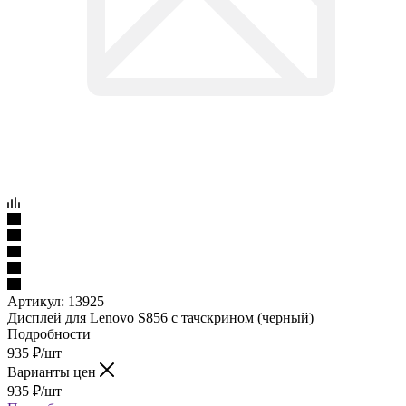
Артикул:
13925
Дисплей для Lenovo S856 с тачскрином (черный)
Подробности
935
₽
/шт
Варианты цен
935
₽
/шт
Подробности
Уточнить у менеджера
Нашли дешевле?
Под заказ
Наши менеджеры обязательно свяжутся с вами и уточнят