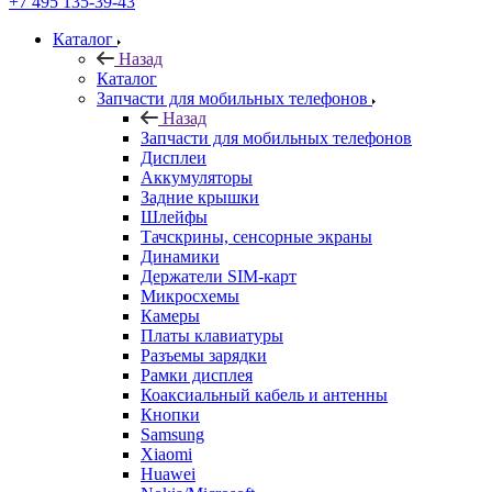
Запчасти для мобильных телефонов
Назад
Запчасти для мобильных телефонов
Дисплеи
Аккумуляторы
Задние крышки
Шлейфы
Тачскрины, сенсорные экраны
Динамики
Держатели SIM-карт
Микросхемы
Камеры
Платы клавиатуры
Разъемы зарядки
Рамки дисплея
Коаксиальный кабель и антенны
Кнопки
Samsung
Xiaomi
Huawei
Nokia/Microsoft
Sony
ASUS
HTC
Meizu