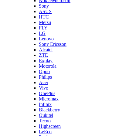
FLY
LG
Lenovo
Sony Ericsson
Alcatel
ZTE
Explay
Motorola
Oppo
Philips
Acer
Vivo
OnePlus
Micromax
Infinix
Blackberry
Oukitel
Tecno
Highscreen
LeEco
Realme
Prestigio
Wileyfox
Мегафон
Универсальные аккумуляторы (АКБ)