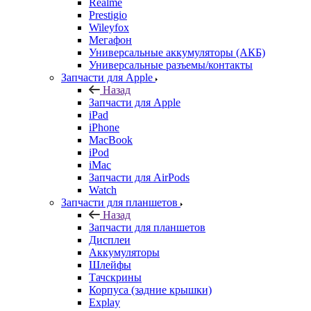
Универсальные разъемы/контакты
Запчасти для Apple
Назад
Запчасти для Apple
iPad
iPhone
MacBook
iPod
iMac
Запчасти для AirPods
Watch
Запчасти для планшетов
Назад
Запчасти для планшетов
Дисплеи
Аккумуляторы
Шлейфы
Тачскрины
Корпуса (задние крышки)
Explay
Acer
ASUS
Huawei
Lenovo
Samsung Galaxy Tab