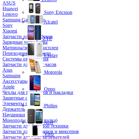
ASUS
Huawei
Sony Ericsson
Lenovo
Samsung Galaxy Tab
Alcatel
Sony
Xiaomi
Запчасти для ноутбуков
ZTE
Зарядные устройства
Матрицы/экраны/дисплеи
Переходники и кабели
Explay
Системы охлаждения
Запчасти для смарт часов
Asus
Motorola
Samsung
Аксессуары
Apple
Oppo
Чехлы для телефонов и накладки
Защитные стекла
Элементы питания
Philips
Держатель
Наушники
Моноподы (Селфи палка)
Acer
Запчасти для бытовой техники
Запчасти для блендеров и миксеров
Vivo
Запчасти для водонагревателей