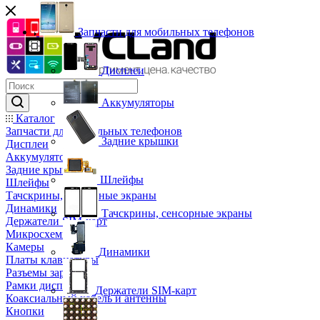
Запчасти для мобильных телефонов
Дисплеи
Аккумуляторы
Каталог
Запчасти для мобильных телефонов
Задние крышки
Дисплеи
Аккумуляторы
Задние крышки
Шлейфы
Шлейфы
Тачскрины, сенсорные экраны
Динамики
Тачскрины, сенсорные экраны
Держатели SIM-карт
Микросхемы
Камеры
Динамики
Платы клавиатуры
Разъемы зарядки
Рамки дисплея
Держатели SIM-карт
Коаксиальный кабель и антенны
Кнопки