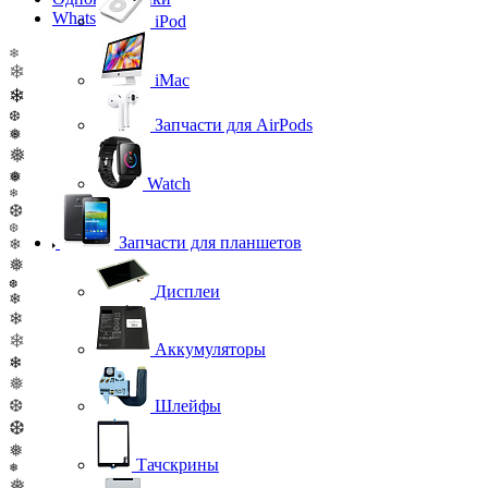
WhatsApp
iPod
❄
❄
iMac
❄
❆
Запчасти для AirPods
❅
❅
❅
Watch
❄
❆
❆
Запчасти для планшетов
❄
❅
❆
Дисплеи
❄
❄
❄
Аккумуляторы
❄
❅
❆
Шлейфы
❆
❅
Тачскрины
❅
❅