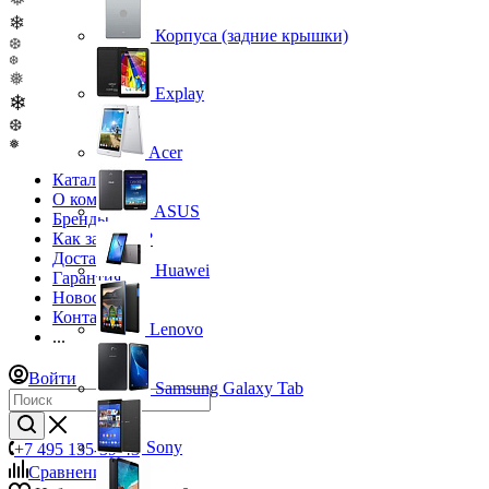
❄
Корпуса (задние крышки)
❆
❆
❅
Explay
❄
❆
❅
Acer
Каталог
О компании
ASUS
Бренды
Как заказать?
Доставка
Huawei
Гарантия
Новости
Контакты
Lenovo
...
Войти
Samsung Galaxy Tab
Sony
+7 495 135-39-43
Сравнение
0