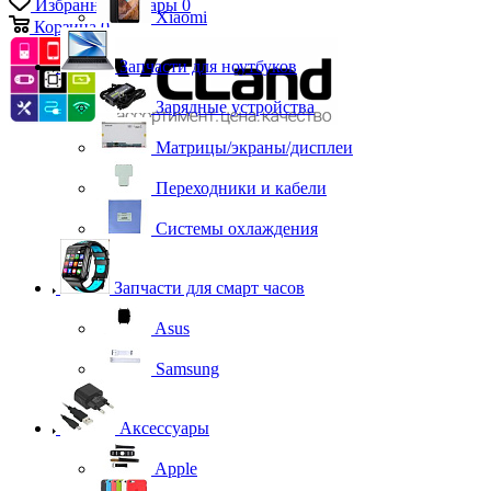
Избранные товары
0
Xiaomi
Корзина
0
Запчасти для ноутбуков
Зарядные устройства
Матрицы/экраны/дисплеи
Переходники и кабели
Системы охлаждения
Запчасти для смарт часов
Asus
Samsung
Аксессуары
Apple