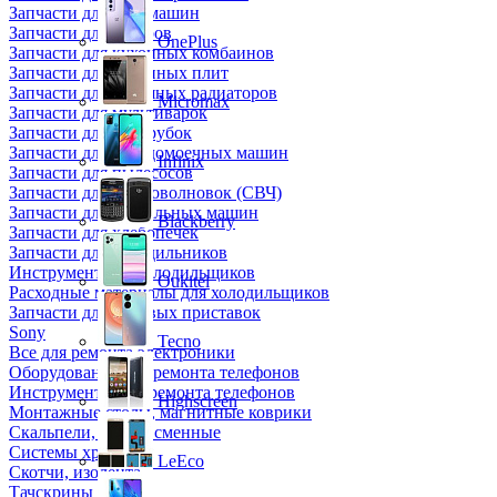
Запчасти для кофемашин
Запчасти для кулеров
OnePlus
Запчасти для кухонных комбаинов
Запчасти для кухонных плит
Запчасти для масляных радиаторов
Micromax
Запчасти для мультиварок
Запчасти для мясорубок
Запчасти для посудомоечных машин
Infinix
Запчасти для пылесосов
Запчасти для микроволновок (СВЧ)
Запчасти для стиральных машин
Blackberry
Запчасти для хлебопечек
Запчасти для холодильников
Инструмент для холодильщиков
Oukitel
Расходные материалы для холодильщиков
Запчасти для игровых приставок
Sony
Tecno
Все для ремонта электроники
Оборудование для ремонта телефонов
Инструменты для ремонта телефонов
Highscreen
Монтажные столы, магнитные коврики
Скальпели, лезвия сменные
Системы хранения
LeEco
Скотчи, изолента
Тачскрины