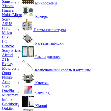
Samsung
Микросхемы
Xiaomi
Huawei
Nokia/Microsoft
Камеры
Sony
ASUS
HTC
Платы клавиатуры
Meizu
FLY
LG
Разъемы зарядки
Lenovo
Sony Ericsson
Alcatel
Рамки дисплея
ZTE
Explay
Motorola
Коаксиальный кабель и антенны
Oppo
Philips
Acer
Кнопки
Vivo
OnePlus
Samsung
Micromax
Infinix
Blackberry
Xiaomi
Oukitel