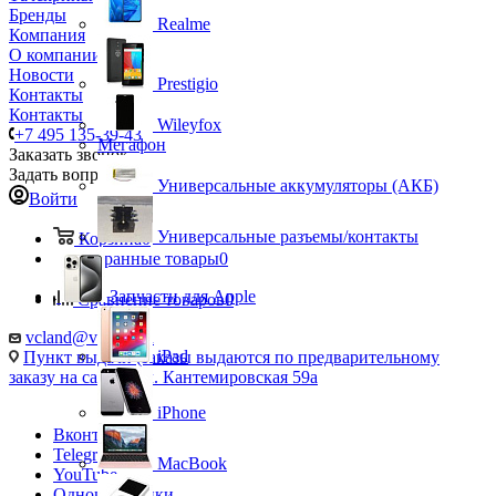
Бренды
Realme
Компания
О компании
Новости
Prestigio
Контакты
Контакты
Wileyfox
+7 495 135-39-43
Мегафон
Заказать звонок
Задать вопрос
Универсальные аккумуляторы (АКБ)
Войти
Универсальные разъемы/контакты
Корзина
0
Избранные товары
0
Запчасти для Apple
Сравнение товаров
0
vcland@vcland.ru
iPad
Пункт выдачи (заказы выдаются по предварительному
заказу на сайте), ул. Кантемировская 59а
iPhone
Вконтакте
Telegram
MacBook
YouTube
Одноклассники