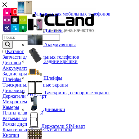
Запчасти для мобильных телефонов
Дисплеи
Аккумуляторы
Каталог
Запчасти для мобильных телефонов
Задние крышки
Дисплеи
Аккумуляторы
Задние крышки
Шлейфы
Шлейфы
Тачскрины, сенсорные экраны
Динамики
Тачскрины, сенсорные экраны
Держатели SIM-карт
Микросхемы
Камеры
Динамики
Платы клавиатуры
Разъемы зарядки
Рамки дисплея
Держатели SIM-карт
Коаксиальный кабель и антенны
Кнопки