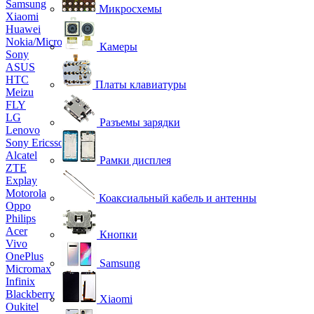
Samsung
Микросхемы
Xiaomi
Huawei
Nokia/Microsoft
Камеры
Sony
ASUS
HTC
Платы клавиатуры
Meizu
FLY
LG
Разъемы зарядки
Lenovo
Sony Ericsson
Alcatel
Рамки дисплея
ZTE
Explay
Motorola
Коаксиальный кабель и антенны
Oppo
Philips
Acer
Кнопки
Vivo
OnePlus
Samsung
Micromax
Infinix
Blackberry
Xiaomi
Oukitel