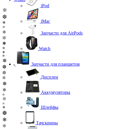
iPod
❄
❆
iMac
❅
❄
❄
Запчасти для AirPods
❆
❅
❄
Watch
❅
❆
❅
Запчасти для планшетов
❆
❆
Дисплеи
❆
❅
❄
Аккумуляторы
❆
❄
❄
Шлейфы
❅
❆
❄
Тачскрины
❄