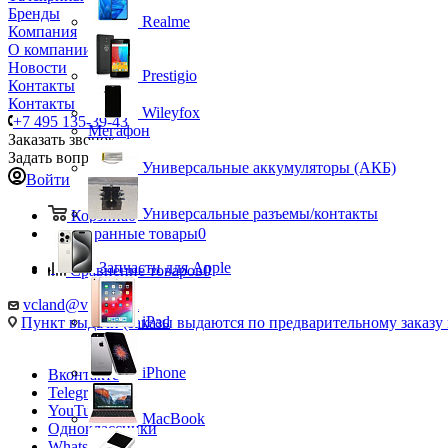
Бренды
Realme
Компания
О компании
Новости
Prestigio
Контакты
Контакты
Wileyfox
+7 495 135-39-43
Мегафон
Заказать звонок
Задать вопрос
Универсальные аккумуляторы (АКБ)
Войти
Универсальные разъемы/контакты
Корзина
0
Избранные товары
0
Запчасти для Apple
Сравнение товаров
0
vcland@vcland.ru
iPad
Пункт выдачи (заказы выдаются по предварительному заказу н
iPhone
Вконтакте
Telegram
YouTube
MacBook
Одноклассники
WhatsApp