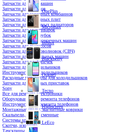
Запчасти для кофемашин
Запчасти для кулеров
OnePlus
Запчасти для кухонных комбаинов
Запчасти для кухонных плит
Запчасти для масляных радиаторов
Micromax
Запчасти для мультиварок
Запчасти для мясорубок
Запчасти для посудомоечных машин
Infinix
Запчасти для пылесосов
Запчасти для микроволновок (СВЧ)
Запчасти для стиральных машин
Blackberry
Запчасти для хлебопечек
Запчасти для холодильников
Инструмент для холодильщиков
Oukitel
Расходные материалы для холодильщиков
Запчасти для игровых приставок
Sony
Tecno
Все для ремонта электроники
Оборудование для ремонта телефонов
Инструменты для ремонта телефонов
Highscreen
Монтажные столы, магнитные коврики
Скальпели, лезвия сменные
Системы хранения
LeEco
Скотчи, изолента
Тачскрины