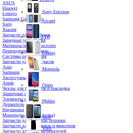
ASUS
Huawei
Sony Ericsson
Lenovo
Samsung Galaxy Tab
Alcatel
Sony
Xiaomi
Запчасти для ноутбуков
ZTE
Зарядные устройства
Матрицы/экраны/дисплеи
Переходники и кабели
Explay
Системы охлаждения
Запчасти для смарт часов
Asus
Motorola
Samsung
Аксессуары
Apple
Oppo
Чехлы для телефонов и накладки
Защитные стекла
Элементы питания
Philips
Держатель
Наушники
Моноподы (Селфи палка)
Acer
Запчасти для бытовой техники
Запчасти для блендеров и миксеров
Vivo
Запчасти для водонагревателей