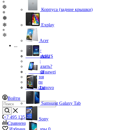
❄
❆
Корпуса (задние крышки)
❅
❅
❄
Explay
❅
❄
Acer
...
Каталог
О компании
ASUS
Бренды
Как заказать?
Доставка
Huawei
Гарантия
Новости
Контакты
Lenovo
Войти
Samsung Galaxy Tab
+7 495 135-39-43
Sony
Сравнение
0
Избранные товары
0