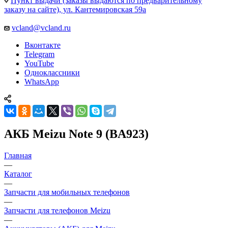
Пункт выдачи (заказы выдаются по предварительному
заказу на сайте), ул. Кантемировская 59а
vcland@vcland.ru
Вконтакте
Telegram
YouTube
Одноклассники
WhatsApp
АКБ Meizu Note 9 (BA923)
Главная
—
Каталог
—
Запчасти для мобильных телефонов
—
Запчасти для телефонов Meizu
—