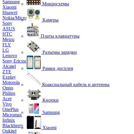
Samsung
Микросхемы
Xiaomi
Huawei
Nokia/Microsoft
Камеры
Sony
ASUS
HTC
Платы клавиатуры
Meizu
FLY
LG
Разъемы зарядки
Lenovo
Sony Ericsson
Alcatel
Рамки дисплея
ZTE
Explay
Motorola
Коаксиальный кабель и антенны
Oppo
Philips
Acer
Кнопки
Vivo
OnePlus
Samsung
Micromax
Infinix
Blackberry
Xiaomi
Oukitel