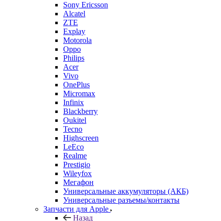
Sony Ericsson
Alcatel
ZTE
Explay
Motorola
Oppo
Philips
Acer
Vivo
OnePlus
Micromax
Infinix
Blackberry
Oukitel
Tecno
Highscreen
LeEco
Realme
Prestigio
Wileyfox
Мегафон
Универсальные аккумуляторы (АКБ)
Универсальные разъемы/контакты
Запчасти для Apple
Назад