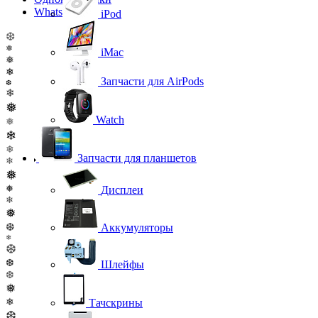
WhatsApp
iPod
❆
❅
iMac
❅
❄
Запчасти для AirPods
❆
❄
❅
Watch
❅
❄
❄
Запчасти для планшетов
❄
❅
❅
Дисплеи
❄
❅
❆
Аккумуляторы
❄
❆
❆
Шлейфы
❆
❅
❄
Тачскрины
❆