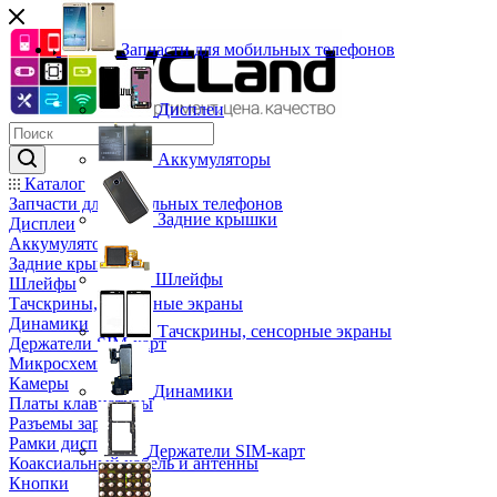
Запчасти для мобильных телефонов
Дисплеи
Аккумуляторы
Каталог
Запчасти для мобильных телефонов
Задние крышки
Дисплеи
Аккумуляторы
Задние крышки
Шлейфы
Шлейфы
Тачскрины, сенсорные экраны
Динамики
Тачскрины, сенсорные экраны
Держатели SIM-карт
Микросхемы
Камеры
Динамики
Платы клавиатуры
Разъемы зарядки
Рамки дисплея
Держатели SIM-карт
Коаксиальный кабель и антенны
Кнопки