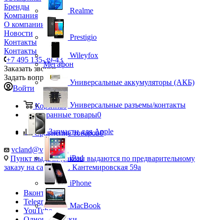
Бренды
Realme
Компания
О компании
Новости
Prestigio
Контакты
Контакты
Wileyfox
+7 495 135-39-43
Мегафон
Заказать звонок
Задать вопрос
Универсальные аккумуляторы (АКБ)
Войти
Универсальные разъемы/контакты
Корзина
0
Избранные товары
0
Запчасти для Apple
Сравнение товаров
0
vcland@vcland.ru
iPad
Пункт выдачи (заказы выдаются по предварительному
заказу на сайте), ул. Кантемировская 59а
iPhone
Вконтакте
Telegram
MacBook
YouTube
Одноклассники