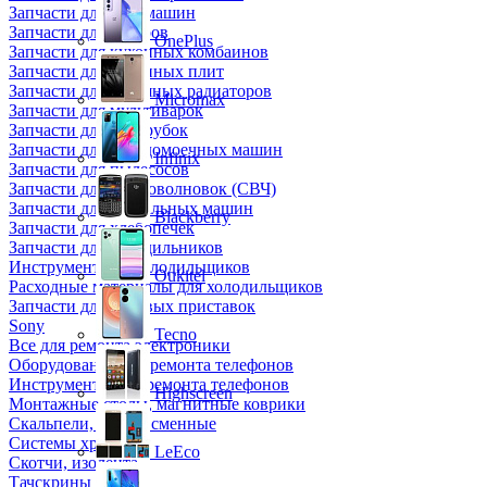
Запчасти для кофемашин
Запчасти для кулеров
OnePlus
Запчасти для кухонных комбаинов
Запчасти для кухонных плит
Запчасти для масляных радиаторов
Micromax
Запчасти для мультиварок
Запчасти для мясорубок
Запчасти для посудомоечных машин
Infinix
Запчасти для пылесосов
Запчасти для микроволновок (СВЧ)
Запчасти для стиральных машин
Blackberry
Запчасти для хлебопечек
Запчасти для холодильников
Инструмент для холодильщиков
Oukitel
Расходные материалы для холодильщиков
Запчасти для игровых приставок
Sony
Tecno
Все для ремонта электроники
Оборудование для ремонта телефонов
Инструменты для ремонта телефонов
Highscreen
Монтажные столы, магнитные коврики
Скальпели, лезвия сменные
Системы хранения
LeEco
Скотчи, изолента
Тачскрины