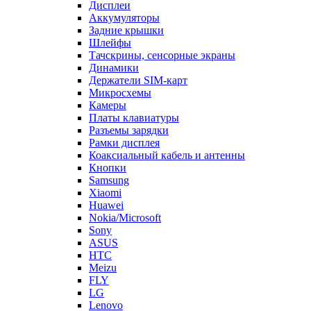
Дисплеи
Аккумуляторы
Задние крышки
Шлейфы
Тачскрины, сенсорные экраны
Динамики
Держатели SIM-карт
Микросхемы
Камеры
Платы клавиатуры
Разъемы зарядки
Рамки дисплея
Коаксиальный кабель и антенны
Кнопки
Samsung
Xiaomi
Huawei
Nokia/Microsoft
Sony
ASUS
HTC
Meizu
FLY
LG
Lenovo