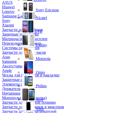
ASUS
Huawei
Sony Ericsson
Lenovo
Samsung Galaxy Tab
Alcatel
Sony
Xiaomi
Запчасти для ноутбуков
ZTE
Зарядные устройства
Матрицы/экраны/дисплеи
Переходники и кабели
Explay
Системы охлаждения
Запчасти для смарт часов
Asus
Motorola
Samsung
Аксессуары
Apple
Oppo
Чехлы для телефонов и накладки
Защитные стекла
Элементы питания
Philips
Держатель
Наушники
Моноподы (Селфи палка)
Acer
Запчасти для бытовой техники
Запчасти для блендеров и миксеров
Vivo
Запчасти для водонагревателей