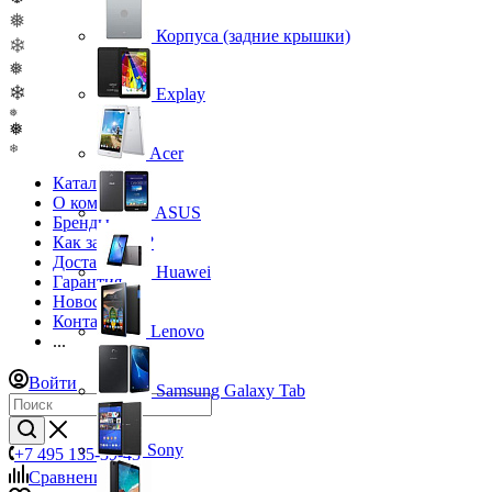
❅
Корпуса (задние крышки)
❄
❅
❄
Explay
❅
❅
❄
Acer
Каталог
О компании
ASUS
Бренды
Как заказать?
Доставка
Huawei
Гарантия
Новости
Контакты
Lenovo
...
Войти
Samsung Galaxy Tab
Sony
+7 495 135-39-43
Сравнение
0