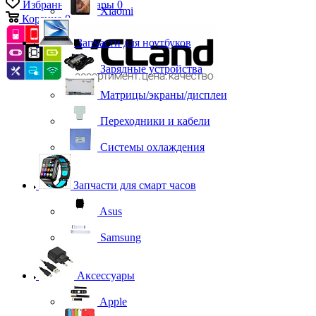
Избранные товары
0
Xiaomi
Корзина
0
Запчасти для ноутбуков
Зарядные устройства
Матрицы/экраны/дисплеи
Переходники и кабели
Системы охлаждения
Запчасти для смарт часов
Asus
Samsung
Аксессуары
Apple