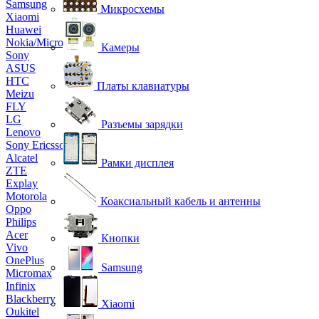
Samsung
Микросхемы
Xiaomi
Huawei
Nokia/Microsoft
Камеры
Sony
ASUS
HTC
Платы клавиатуры
Meizu
FLY
LG
Разъемы зарядки
Lenovo
Sony Ericsson
Alcatel
Рамки дисплея
ZTE
Explay
Motorola
Коаксиальный кабель и антенны
Oppo
Philips
Acer
Кнопки
Vivo
OnePlus
Samsung
Micromax
Infinix
Blackberry
Xiaomi
Oukitel