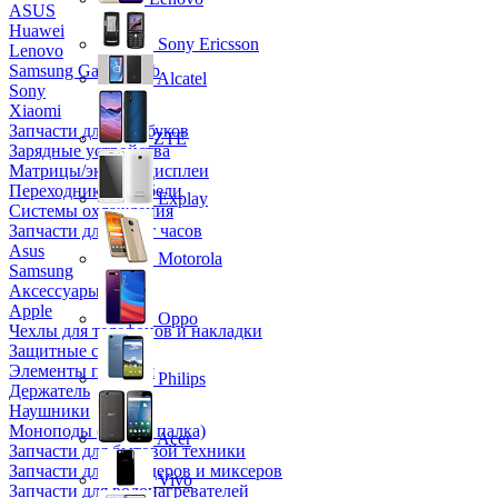
ASUS
Huawei
Sony Ericsson
Lenovo
Samsung Galaxy Tab
Alcatel
Sony
Xiaomi
Запчасти для ноутбуков
ZTE
Зарядные устройства
Матрицы/экраны/дисплеи
Переходники и кабели
Explay
Системы охлаждения
Запчасти для смарт часов
Asus
Motorola
Samsung
Аксессуары
Apple
Oppo
Чехлы для телефонов и накладки
Защитные стекла
Элементы питания
Philips
Держатель
Наушники
Моноподы (Селфи палка)
Acer
Запчасти для бытовой техники
Запчасти для блендеров и миксеров
Vivo
Запчасти для водонагревателей