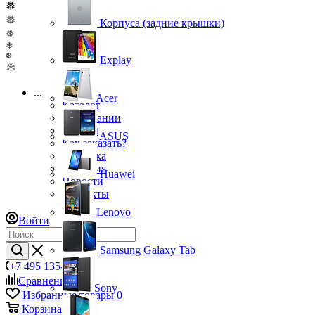
❅
❅
Корпуса (задние крышки)
❅
❄
❆
Explay
❄
...
Acer
Каталог
О компании
Бренды
ASUS
Как заказать?
Доставка
Гарантия
Huawei
Новости
Контакты
Lenovo
Войти
Samsung Galaxy Tab
+7 495 135-39-43
Сравнение
0
Sony
Избранные товары
0
Корзина
0