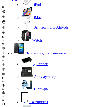
iPod
❆
❅
❅
iMac
❆
❆
Запчасти для AirPods
❅
❆
Watch
❄
❄
❄
❆
Запчасти для планшетов
❅
❄
Дисплеи
❄
❆
❄
Аккумуляторы
❆
❅
❆
Шлейфы
❅
❆
❄
❆
Тачскрины
❅