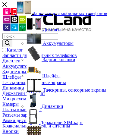
Запчасти для мобильных телефонов
Дисплеи
Аккумуляторы
Каталог
Запчасти для мобильных телефонов
Задние крышки
Дисплеи
Аккумуляторы
Задние крышки
Шлейфы
Шлейфы
Тачскрины, сенсорные экраны
Динамики
Тачскрины, сенсорные экраны
Держатели SIM-карт
Микросхемы
Камеры
Динамики
Платы клавиатуры
Разъемы зарядки
Рамки дисплея
Держатели SIM-карт
Коаксиальный кабель и антенны
Кнопки