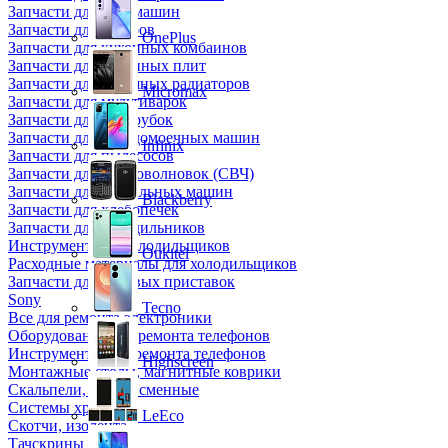
Запчасти для кофемашин
Запчасти для кулеров
OnePlus
Запчасти для кухонных комбаинов
Запчасти для кухонных плит
Запчасти для масляных радиаторов
Micromax
Запчасти для мультиварок
Запчасти для мясорубок
Запчасти для посудомоечных машин
Infinix
Запчасти для пылесосов
Запчасти для микроволновок (СВЧ)
Запчасти для стиральных машин
Blackberry
Запчасти для хлебопечек
Запчасти для холодильников
Инструмент для холодильщиков
Oukitel
Расходные материалы для холодильщиков
Запчасти для игровых приставок
Sony
Tecno
Все для ремонта электроники
Оборудование для ремонта телефонов
Инструменты для ремонта телефонов
Highscreen
Монтажные столы, магнитные коврики
Скальпели, лезвия сменные
Системы хранения
LeEco
Скотчи, изолента
Тачскрины