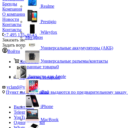
Бренды
Realme
Компания
О компании
Новости
Prestigio
Контакты
Контакты
Wileyfox
+7 495 135-39-43
Мегафон
Заказать звонок
Задать вопрос
Универсальные аккумуляторы (АКБ)
Войти
Универсальные разъемы/контакты
Корзина
0
Избранные товары
0
Запчасти для Apple
Сравнение товаров
0
vcland@vcland.ru
iPad
Пункт выдачи (заказы выдаются по предварительному заказу н
iPhone
Вконтакте
Telegram
YouTube
MacBook
Одноклассники
WhatsApp