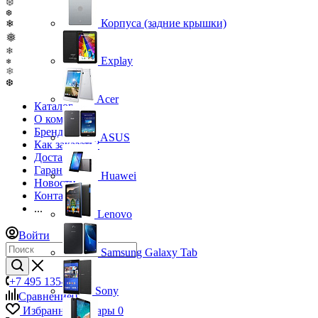
❆
❆
Корпуса (задние крышки)
❄
❅
❄
Explay
❄
❄
❆
Acer
Каталог
О компании
Бренды
ASUS
Как заказать?
Доставка
Гарантия
Huawei
Новости
Контакты
...
Lenovo
Войти
Samsung Galaxy Tab
+7 495 135-39-43
Sony
Сравнение
0
Избранные товары
0