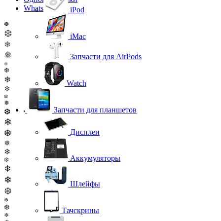
WhatsApp
iPod
❆
❆
iMac
❄
❅
Запчасти для AirPods
❄
❆
❄
Watch
❄
❆
❅
Запчасти для планшетов
❆
❄
Дисплеи
❆
❅
❄
Аккумуляторы
❆
❄
❄
Шлейфы
❆
❄
❆
Тачскрины
❄