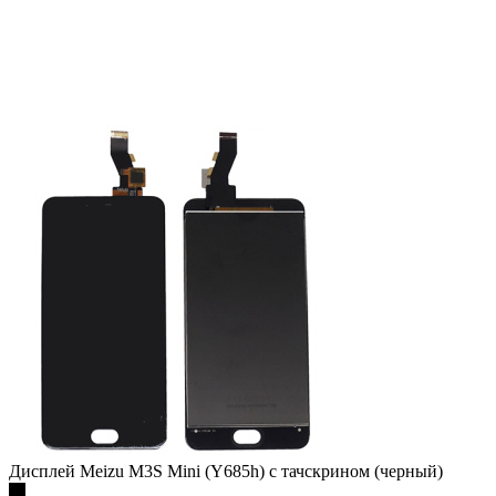
Дисплей Meizu M3S Mini (Y685h) с тачскрином (черный)