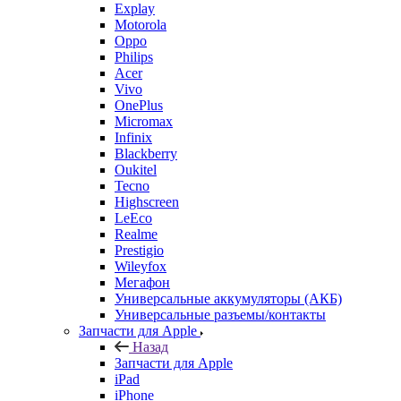
Philips
Acer
Vivo
OnePlus
Micromax
Infinix
Blackberry
Oukitel
Tecno
Highscreen
LeEco
Realme
Prestigio
Wileyfox
Мегафон
Универсальные аккумуляторы (АКБ)
Универсальные разъемы/контакты
Запчасти для Apple
Назад
Запчасти для Apple
iPad
iPhone
MacBook
iPod
iMac