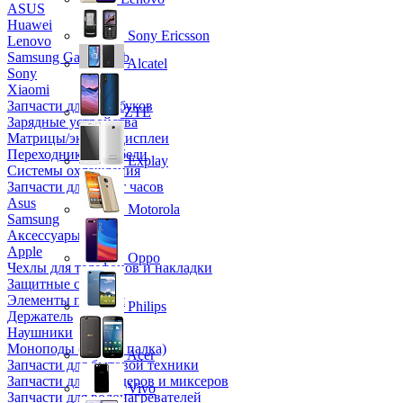
ASUS
Huawei
Sony Ericsson
Lenovo
Samsung Galaxy Tab
Alcatel
Sony
Xiaomi
Запчасти для ноутбуков
ZTE
Зарядные устройства
Матрицы/экраны/дисплеи
Переходники и кабели
Explay
Системы охлаждения
Запчасти для смарт часов
Asus
Motorola
Samsung
Аксессуары
Apple
Oppo
Чехлы для телефонов и накладки
Защитные стекла
Элементы питания
Philips
Держатель
Наушники
Моноподы (Селфи палка)
Acer
Запчасти для бытовой техники
Запчасти для блендеров и миксеров
Vivo
Запчасти для водонагревателей