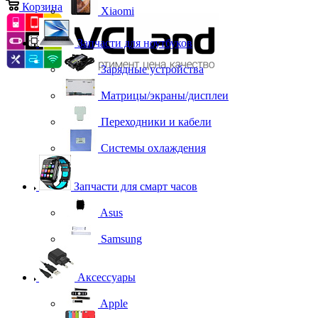
Корзина
0
Xiaomi
Запчасти для ноутбуков
Зарядные устройства
Матрицы/экраны/дисплеи
Переходники и кабели
Системы охлаждения
Запчасти для смарт часов
Asus
Samsung
Аксессуары
Apple