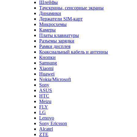
Держатели SIM-карт
Микросхемы
Камеры
Платы клавиатуры
Разъемы зарядки
Рамки дисплея
Коаксиальный кабель и антенны
Кнопки
Samsung
Xiaomi
Huawei
Nokia/Microsoft
Sony
ASUS
HTC
Meizu
FLY
LG
Lenovo
Sony Ericsson
Alcatel
ZTE
Explay
Motorola
Oppo