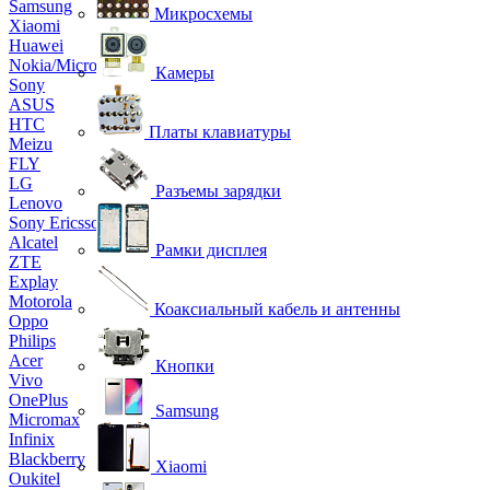
Samsung
Микросхемы
Xiaomi
Huawei
Nokia/Microsoft
Камеры
Sony
ASUS
HTC
Платы клавиатуры
Meizu
FLY
LG
Разъемы зарядки
Lenovo
Sony Ericsson
Alcatel
Рамки дисплея
ZTE
Explay
Motorola
Коаксиальный кабель и антенны
Oppo
Philips
Acer
Кнопки
Vivo
OnePlus
Samsung
Micromax
Infinix
Blackberry
Xiaomi
Oukitel