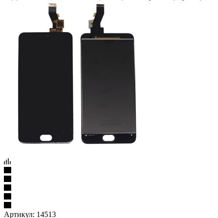
Артикул:
14513
Дисплей Meizu M3S Mini (Y685h) с тачскрином (черный)
Подробности
1 078
₽
/шт