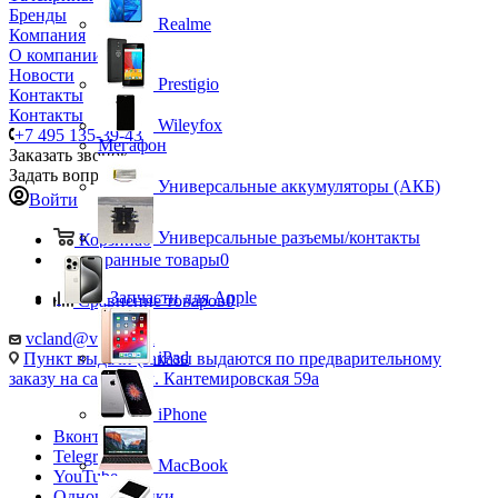
Бренды
Realme
Компания
О компании
Новости
Prestigio
Контакты
Контакты
Wileyfox
+7 495 135-39-43
Мегафон
Заказать звонок
Задать вопрос
Универсальные аккумуляторы (АКБ)
Войти
Универсальные разъемы/контакты
Корзина
0
Избранные товары
0
Запчасти для Apple
Сравнение товаров
0
vcland@vcland.ru
iPad
Пункт выдачи (заказы выдаются по предварительному
заказу на сайте), ул. Кантемировская 59а
iPhone
Вконтакте
Telegram
MacBook
YouTube
Одноклассники