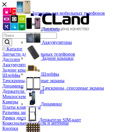
Запчасти для мобильных телефонов
Дисплеи
Аккумуляторы
Каталог
Запчасти для мобильных телефонов
Задние крышки
Дисплеи
Аккумуляторы
Задние крышки
Шлейфы
Шлейфы
Тачскрины, сенсорные экраны
Динамики
Тачскрины, сенсорные экраны
Держатели SIM-карт
Микросхемы
Камеры
Динамики
Платы клавиатуры
Разъемы зарядки
Рамки дисплея
Держатели SIM-карт
Коаксиальный кабель и антенны
Кнопки