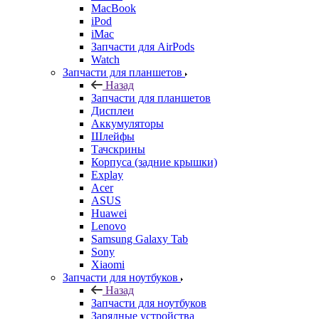
Запчасти для AirPods
Watch
Запчасти для планшетов
Назад
Запчасти для планшетов
Дисплеи
Аккумуляторы
Шлейфы
Тачскрины
Корпуса (задние крышки)
Explay
Acer
ASUS
Huawei
Lenovo
Samsung Galaxy Tab
Sony
Xiaomi
Запчасти для ноутбуков
Назад
Запчасти для ноутбуков
Зарядные устройства
Матрицы/экраны/дисплеи
Переходники и кабели
Системы охлаждения