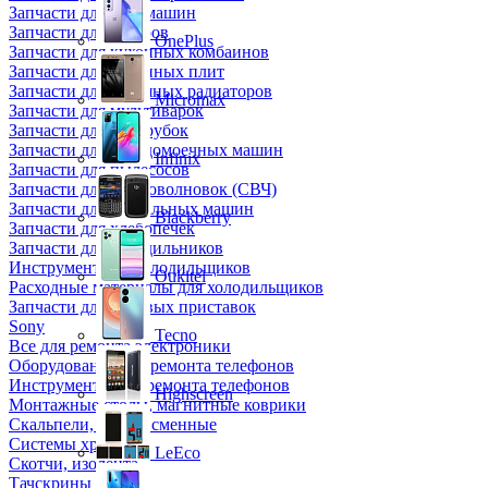
Запчасти для кофемашин
Запчасти для кулеров
OnePlus
Запчасти для кухонных комбаинов
Запчасти для кухонных плит
Запчасти для масляных радиаторов
Micromax
Запчасти для мультиварок
Запчасти для мясорубок
Запчасти для посудомоечных машин
Infinix
Запчасти для пылесосов
Запчасти для микроволновок (СВЧ)
Запчасти для стиральных машин
Blackberry
Запчасти для хлебопечек
Запчасти для холодильников
Инструмент для холодильщиков
Oukitel
Расходные материалы для холодильщиков
Запчасти для игровых приставок
Sony
Tecno
Все для ремонта электроники
Оборудование для ремонта телефонов
Инструменты для ремонта телефонов
Highscreen
Монтажные столы, магнитные коврики
Скальпели, лезвия сменные
Системы хранения
LeEco
Скотчи, изолента
Тачскрины