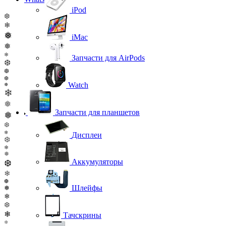
iPod
❆
❄
❅
iMac
❅
❄
Запчасти для AirPods
❆
❆
❆
Watch
❅
❄
❅
Запчасти для планшетов
❅
❆
❄
Дисплеи
❆
❄
❅
Аккумуляторы
❆
❄
❆
Шлейфы
❅
❄
❆
❄
Тачскрины
❄