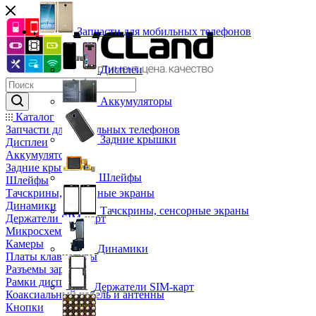
Запчасти для мобильных телефонов
Дисплеи
Аккумуляторы
Каталог
Запчасти для мобильных телефонов
Задние крышки
Дисплеи
Аккумуляторы
Задние крышки
Шлейфы
Шлейфы
Тачскрины, сенсорные экраны
Динамики
Тачскрины, сенсорные экраны
Держатели SIM-карт
Микросхемы
Камеры
Динамики
Платы клавиатуры
Разъемы зарядки
Рамки дисплея
Держатели SIM-карт
Коаксиальный кабель и антенны
Кнопки