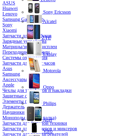
ASUS
Huawei
Sony Ericsson
Lenovo
Samsung Galaxy Tab
Alcatel
Sony
Xiaomi
Запчасти для ноутбуков
ZTE
Зарядные устройства
Матрицы/экраны/дисплеи
Переходники и кабели
Explay
Системы охлаждения
Запчасти для смарт часов
Asus
Motorola
Samsung
Аксессуары
Apple
Oppo
Чехлы для телефонов и накладки
Защитные стекла
Элементы питания
Philips
Держатель
Наушники
Моноподы (Селфи палка)
Acer
Запчасти для бытовой техники
Запчасти для блендеров и миксеров
Vivo
Запчасти для водонагревателей