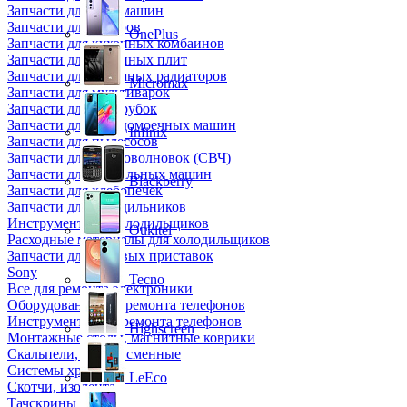
Запчасти для кофемашин
Запчасти для кулеров
OnePlus
Запчасти для кухонных комбаинов
Запчасти для кухонных плит
Запчасти для масляных радиаторов
Micromax
Запчасти для мультиварок
Запчасти для мясорубок
Запчасти для посудомоечных машин
Infinix
Запчасти для пылесосов
Запчасти для микроволновок (СВЧ)
Запчасти для стиральных машин
Blackberry
Запчасти для хлебопечек
Запчасти для холодильников
Инструмент для холодильщиков
Oukitel
Расходные материалы для холодильщиков
Запчасти для игровых приставок
Sony
Tecno
Все для ремонта электроники
Оборудование для ремонта телефонов
Инструменты для ремонта телефонов
Highscreen
Монтажные столы, магнитные коврики
Скальпели, лезвия сменные
Системы хранения
LeEco
Скотчи, изолента
Тачскрины