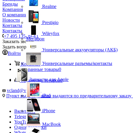
Бренды
Realme
Компания
О компании
Новости
Prestigio
Контакты
Контакты
Wileyfox
+7 495 135-39-43
Мегафон
Заказать звонок
Задать вопрос
Универсальные аккумуляторы (АКБ)
Войти
Универсальные разъемы/контакты
Корзина
0
Избранные товары
0
Запчасти для Apple
Сравнение товаров
0
vcland@vcland.ru
iPad
Пункт выдачи (заказы выдаются по предварительному заказу н
iPhone
Вконтакте
Telegram
YouTube
MacBook
Одноклассники
WhatsApp