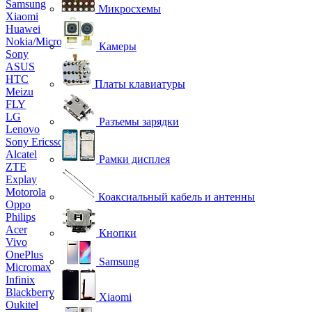
Samsung
Микросхемы
Xiaomi
Huawei
Nokia/Microsoft
Камеры
Sony
ASUS
HTC
Платы клавиатуры
Meizu
FLY
LG
Разъемы зарядки
Lenovo
Sony Ericsson
Alcatel
Рамки дисплея
ZTE
Explay
Motorola
Коаксиальный кабель и антенны
Oppo
Philips
Acer
Кнопки
Vivo
OnePlus
Samsung
Micromax
Infinix
Blackberry
Xiaomi
Oukitel