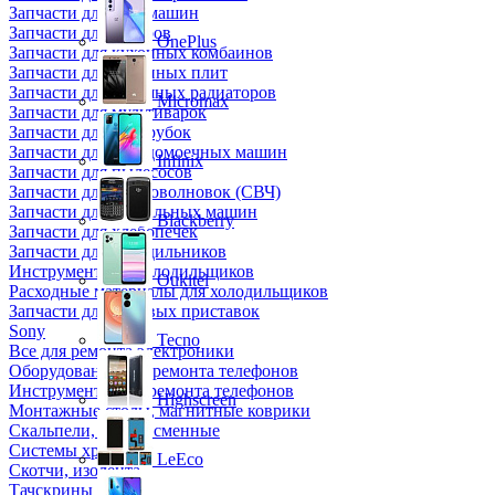
Запчасти для кофемашин
Запчасти для кулеров
OnePlus
Запчасти для кухонных комбаинов
Запчасти для кухонных плит
Запчасти для масляных радиаторов
Micromax
Запчасти для мультиварок
Запчасти для мясорубок
Запчасти для посудомоечных машин
Infinix
Запчасти для пылесосов
Запчасти для микроволновок (СВЧ)
Запчасти для стиральных машин
Blackberry
Запчасти для хлебопечек
Запчасти для холодильников
Инструмент для холодильщиков
Oukitel
Расходные материалы для холодильщиков
Запчасти для игровых приставок
Sony
Tecno
Все для ремонта электроники
Оборудование для ремонта телефонов
Инструменты для ремонта телефонов
Highscreen
Монтажные столы, магнитные коврики
Скальпели, лезвия сменные
Системы хранения
LeEco
Скотчи, изолента
Тачскрины