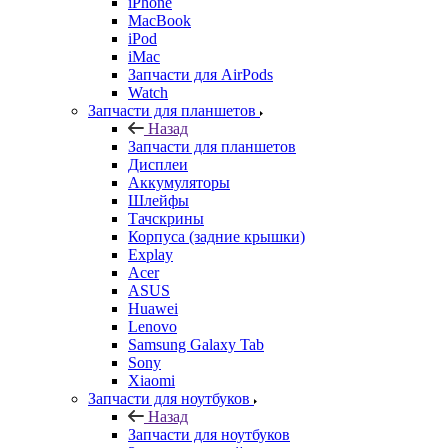
Watch
Запчасти для планшетов
Назад
Запчасти для планшетов
Дисплеи
Аккумуляторы
Шлейфы
Тачскрины
Корпуса (задние крышки)
Explay
Acer
ASUS
Huawei
Lenovo
Samsung Galaxy Tab
Sony
Xiaomi
Запчасти для ноутбуков
Назад
Запчасти для ноутбуков
Зарядные устройства
Матрицы/экраны/дисплеи
Переходники и кабели
Системы охлаждения