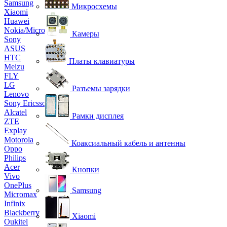
Samsung
Микросхемы
Xiaomi
Huawei
Nokia/Microsoft
Камеры
Sony
ASUS
HTC
Платы клавиатуры
Meizu
FLY
LG
Разъемы зарядки
Lenovo
Sony Ericsson
Alcatel
Рамки дисплея
ZTE
Explay
Motorola
Коаксиальный кабель и антенны
Oppo
Philips
Acer
Кнопки
Vivo
OnePlus
Samsung
Micromax
Infinix
Blackberry
Xiaomi
Oukitel