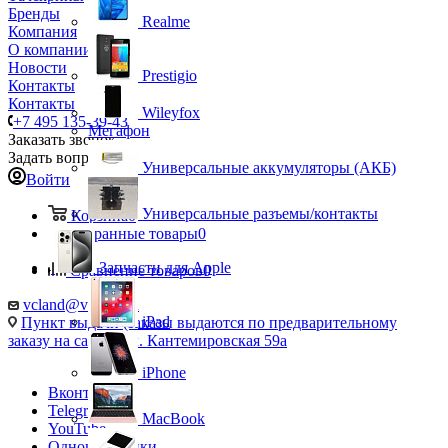
Бренды
Realme
Компания
О компании
Новости
Prestigio
Контакты
Контакты
Wileyfox
+7 495 135-39-43
Мегафон
Заказать звонок
Задать вопрос
Универсальные аккумуляторы (АКБ)
Войти
Универсальные разъемы/контакты
Корзина
0
Избранные товары
0
Запчасти для Apple
Сравнение товаров
0
vcland@vcland.ru
iPad
Пункт выдачи (заказы выдаются по предварительному
заказу на сайте), ул. Кантемировская 59а
iPhone
Вконтакте
Telegram
MacBook
YouTube
Одноклассники