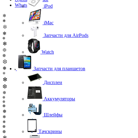
WhatsApp
iPod
❄
❄
iMac
❄
❄
Запчасти для AirPods
❆
❄
❆
Watch
❆
❆
❅
Запчасти для планшетов
❄
❄
Дисплеи
❆
❅
❆
Аккумуляторы
❆
❆
❅
Шлейфы
❄
❅
❆
Тачскрины
❆
❄