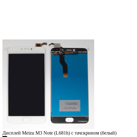
Дисплей Meizu M3 Note (L681h) с тачскрином (белый)