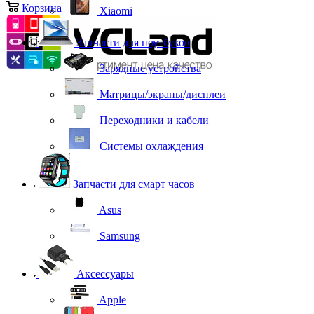
Корзина
0
Xiaomi
Запчасти для ноутбуков
Зарядные устройства
Матрицы/экраны/дисплеи
Переходники и кабели
Системы охлаждения
Запчасти для смарт часов
Asus
Samsung
Аксессуары
Apple