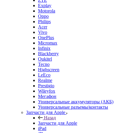
Acer
Vivo
OnePlus
Micromax
Infinix
Blackberry
Oukitel
Tecno
Highscreen
LeEco
Realme
Prestigio
Wileyfox
Мегафон
Универсальные аккумуляторы (АКБ)
Универсальные разъемы/контакты
Запчасти для Apple
Назад
Запчасти для Apple
iPad
iPhone
MacBook
iPod
iMac
Запчасти для AirPods