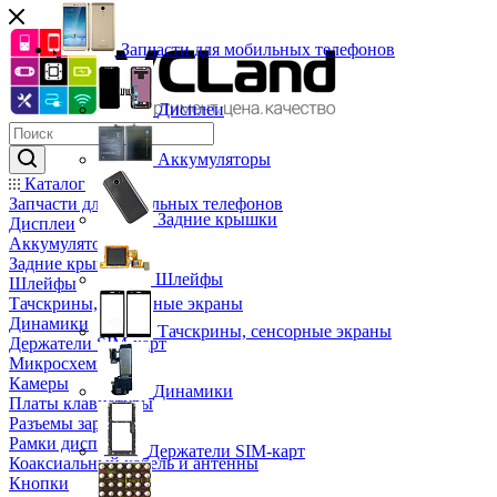
Запчасти для мобильных телефонов
Дисплеи
Аккумуляторы
Каталог
Запчасти для мобильных телефонов
Задние крышки
Дисплеи
Аккумуляторы
Задние крышки
Шлейфы
Шлейфы
Тачскрины, сенсорные экраны
Динамики
Тачскрины, сенсорные экраны
Держатели SIM-карт
Микросхемы
Камеры
Динамики
Платы клавиатуры
Разъемы зарядки
Рамки дисплея
Держатели SIM-карт
Коаксиальный кабель и антенны
Кнопки