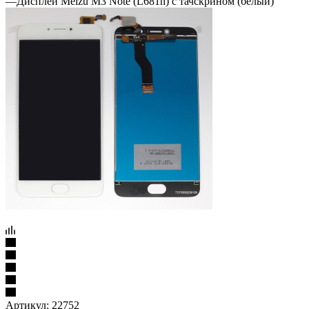
Артикул:
22752
Дисплей Meizu M3 Note (L681h) с тачскрином (белый)
Подробности
1 210
₽
/шт
Варианты цен