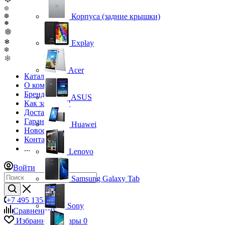
❆
Корпуса (задние крышки)
❆
❅
❅
❄
Explay
❆
❄
Acer
Каталог
О компании
Бренды
ASUS
Как заказать?
Доставка
Гарантия
Huawei
Новости
Контакты
...
Lenovo
Войти
Samsung Galaxy Tab
+7 495 135-39-43
Sony
Сравнение
0
Избранные товары
0