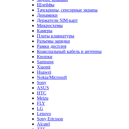
Микросхемы
Камеры
Платы клавиатуры
Разъемы зарядки
Рамки дисплея
Коаксиальный кабель и антенны
Кнопки
Samsung
Xiaomi
Huawei
Nokia/Microsoft
Sony
ASUS
HTC
Meizu
FLY
LG
Lenovo
Sony Ericsson
Alcatel
ZTE
Explay
Motorola
Oppo
Philips