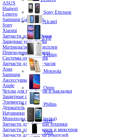
ASUS
Huawei
Sony Ericsson
Lenovo
Samsung Galaxy Tab
Alcatel
Sony
Xiaomi
Запчасти для ноутбуков
ZTE
Зарядные устройства
Матрицы/экраны/дисплеи
Переходники и кабели
Explay
Системы охлаждения
Запчасти для смарт часов
Asus
Motorola
Samsung
Аксессуары
Apple
Oppo
Чехлы для телефонов и накладки
Защитные стекла
Элементы питания
Philips
Держатель
Наушники
Моноподы (Селфи палка)
Acer
Запчасти для бытовой техники
Запчасти для блендеров и миксеров
Vivo
Запчасти для водонагревателей