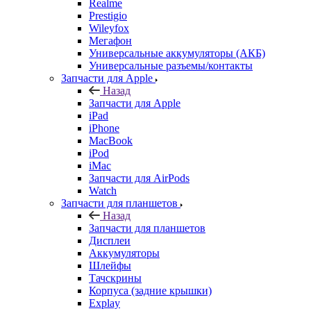
Универсальные аккумуляторы (АКБ)
Универсальные разъемы/контакты
Запчасти для Apple
Назад
Запчасти для Apple
iPad
iPhone
MacBook
iPod
iMac
Запчасти для AirPods
Watch
Запчасти для планшетов
Назад
Запчасти для планшетов
Дисплеи
Аккумуляторы
Шлейфы
Тачскрины
Корпуса (задние крышки)
Explay
Acer
ASUS
Huawei
Lenovo