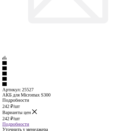
Артикул:
25527
АКБ для Micromax S300
Подробности
242
₽
/шт
Варианты цен
242
₽
/шт
Подробности
Уточнить у менеджера
Нашли дешевле?
Под заказ
Наши менеджеры обязательно свяжутся с вами и уточнят
условия есть ли товар в наличии, если его нету то закажут его