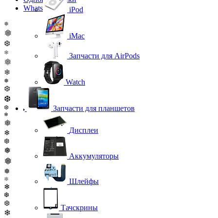
WhatsApp
iPod
❅
❅
iMac
❆
❄
Запчасти для AirPods
❅
❄
❅
Watch
❆
❆
❆
Запчасти для планшетов
❄
❅
Дисплеи
❄
❆
❅
Аккумуляторы
❅
❅
❄
Шлейфы
❄
❆
❆
Тачскрины
❄