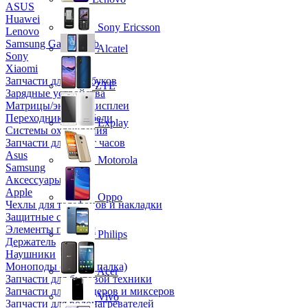
ASUS
Huawei
Sony Ericsson
Lenovo
Samsung Galaxy Tab
Alcatel
Sony
Xiaomi
Запчасти для ноутбуков
ZTE
Зарядные устройства
Матрицы/экраны/дисплеи
Переходники и кабели
Explay
Системы охлаждения
Запчасти для смарт часов
Asus
Motorola
Samsung
Аксессуары
Apple
Oppo
Чехлы для телефонов и накладки
Защитные стекла
Элементы питания
Philips
Держатель
Наушники
Моноподы (Селфи палка)
Acer
Запчасти для бытовой техники
Запчасти для блендеров и миксеров
Vivo
Запчасти для водонагревателей