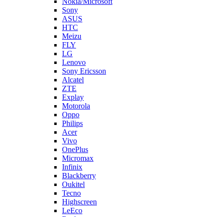
FLY
LG
Lenovo
Sony Ericsson
Alcatel
ZTE
Explay
Motorola
Oppo
Philips
Acer
Vivo
OnePlus
Micromax
Infinix
Blackberry
Oukitel
Tecno
Highscreen
LeEco
Realme
Prestigio
Wileyfox
Мегафон