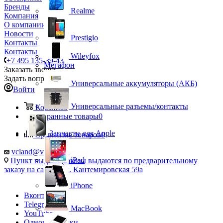
Бренды
Realme
Компания
О компании
Новости
Prestigio
Контакты
Контакты
Wileyfox
+7 495 135-39-43
Мегафон
Заказать звонок
Задать вопрос
Универсальные аккумуляторы (АКБ)
Войти
Универсальные разъемы/контакты
Корзина
0
Избранные товары
0
Запчасти для Apple
Сравнение товаров
0
vcland@vcland.ru
iPad
Пункт выдачи (заказы выдаются по предварительному
заказу на сайте), ул. Кантемировская 59а
iPhone
Вконтакте
Telegram
MacBook
YouTube
Одноклассники