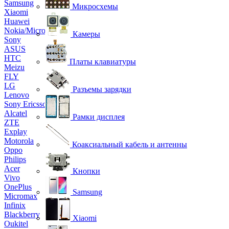
Samsung
Микросхемы
Xiaomi
Huawei
Nokia/Microsoft
Камеры
Sony
ASUS
HTC
Платы клавиатуры
Meizu
FLY
LG
Разъемы зарядки
Lenovo
Sony Ericsson
Alcatel
Рамки дисплея
ZTE
Explay
Motorola
Коаксиальный кабель и антенны
Oppo
Philips
Acer
Кнопки
Vivo
OnePlus
Samsung
Micromax
Infinix
Blackberry
Xiaomi
Oukitel