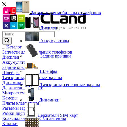
Запчасти для мобильных телефонов
Дисплеи
Аккумуляторы
Каталог
Запчасти для мобильных телефонов
Задние крышки
Дисплеи
Аккумуляторы
Задние крышки
Шлейфы
Шлейфы
Тачскрины, сенсорные экраны
Динамики
Тачскрины, сенсорные экраны
Держатели SIM-карт
Микросхемы
Камеры
Динамики
Платы клавиатуры
Разъемы зарядки
Рамки дисплея
Держатели SIM-карт
Коаксиальный кабель и антенны
Кнопки