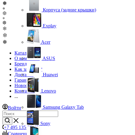
❅
❄
Корпуса (задние крышки)
❆
❄
❆
Explay
❄
❄
❅
Acer
Каталог
О компании
ASUS
Бренды
Как заказать?
Доставка
Huawei
Гарантия
Новости
Контакты
Lenovo
...
Samsung Galaxy Tab
Войти
Sony
+7 495 135-39-43
Сравнение
0