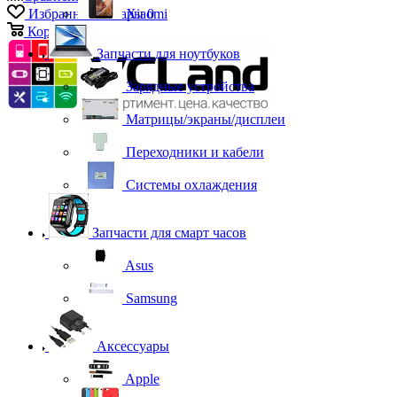
Избранные товары
Xiaomi
0
Корзина
0
Запчасти для ноутбуков
Зарядные устройства
Матрицы/экраны/дисплеи
Переходники и кабели
Системы охлаждения
Запчасти для смарт часов
Asus
Samsung
Аксессуары
Apple