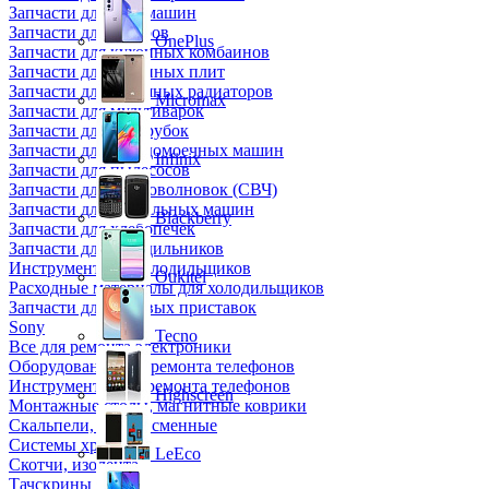
Запчасти для кофемашин
Запчасти для кулеров
OnePlus
Запчасти для кухонных комбаинов
Запчасти для кухонных плит
Запчасти для масляных радиаторов
Micromax
Запчасти для мультиварок
Запчасти для мясорубок
Запчасти для посудомоечных машин
Infinix
Запчасти для пылесосов
Запчасти для микроволновок (СВЧ)
Запчасти для стиральных машин
Blackberry
Запчасти для хлебопечек
Запчасти для холодильников
Инструмент для холодильщиков
Oukitel
Расходные материалы для холодильщиков
Запчасти для игровых приставок
Sony
Tecno
Все для ремонта электроники
Оборудование для ремонта телефонов
Инструменты для ремонта телефонов
Highscreen
Монтажные столы, магнитные коврики
Скальпели, лезвия сменные
Системы хранения
LeEco
Скотчи, изолента
Тачскрины