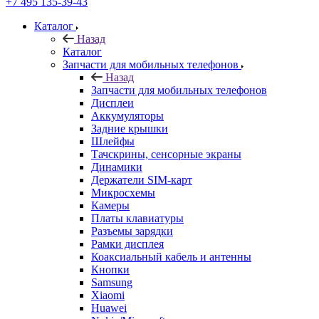
Запчасти для мобильных телефонов
Назад
Запчасти для мобильных телефонов
Дисплеи
Аккумуляторы
Задние крышки
Шлейфы
Тачскрины, сенсорные экраны
Динамики
Держатели SIM-карт
Микросхемы
Камеры
Платы клавиатуры
Разъемы зарядки
Рамки дисплея
Коаксиальный кабель и антенны
Кнопки
Samsung
Xiaomi
Huawei
Nokia/Microsoft
Sony
ASUS
HTC
Meizu