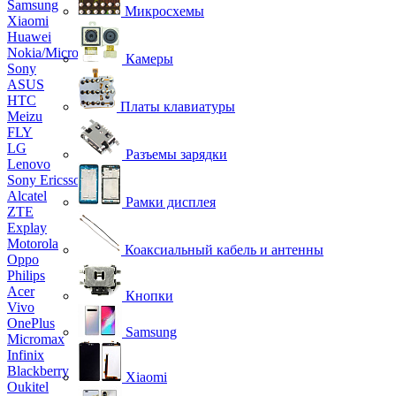
Samsung
Микросхемы
Xiaomi
Huawei
Nokia/Microsoft
Камеры
Sony
ASUS
HTC
Платы клавиатуры
Meizu
FLY
LG
Разъемы зарядки
Lenovo
Sony Ericsson
Alcatel
Рамки дисплея
ZTE
Explay
Motorola
Коаксиальный кабель и антенны
Oppo
Philips
Acer
Кнопки
Vivo
OnePlus
Samsung
Micromax
Infinix
Blackberry
Xiaomi
Oukitel