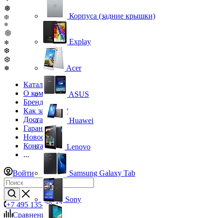
❅
Корпуса (задние крышки)
❆
❄
❅
Explay
❄
❆
❆
Acer
❅
Каталог
О компании
ASUS
Бренды
Как заказать?
Доставка
Huawei
Гарантия
Новости
Контакты
Lenovo
...
Войти
Samsung Galaxy Tab
Sony
+7 495 135-39-43
Сравнение
0