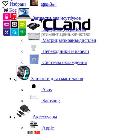
Избранные товары
0
Xiaomi
Корзина
0
Запчасти для ноутбуков
Зарядные устройства
Матрицы/экраны/дисплеи
Переходники и кабели
Системы охлаждения
Запчасти для смарт часов
Asus
Samsung
Аксессуары
Apple