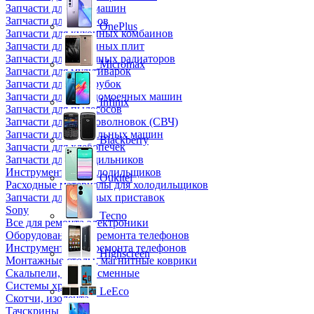
Запчасти для кофемашин
Запчасти для кулеров
OnePlus
Запчасти для кухонных комбаинов
Запчасти для кухонных плит
Запчасти для масляных радиаторов
Micromax
Запчасти для мультиварок
Запчасти для мясорубок
Запчасти для посудомоечных машин
Infinix
Запчасти для пылесосов
Запчасти для микроволновок (СВЧ)
Запчасти для стиральных машин
Blackberry
Запчасти для хлебопечек
Запчасти для холодильников
Инструмент для холодильщиков
Oukitel
Расходные материалы для холодильщиков
Запчасти для игровых приставок
Sony
Tecno
Все для ремонта электроники
Оборудование для ремонта телефонов
Инструменты для ремонта телефонов
Highscreen
Монтажные столы, магнитные коврики
Скальпели, лезвия сменные
Системы хранения
LeEco
Скотчи, изолента
Тачскрины