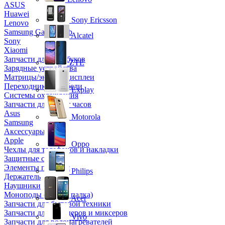
ASUS
Huawei
Sony Ericsson
Lenovo
Samsung Galaxy Tab
Alcatel
Sony
Xiaomi
Запчасти для ноутбуков
ZTE
Зарядные устройства
Матрицы/экраны/дисплеи
Переходники и кабели
Explay
Системы охлаждения
Запчасти для смарт часов
Asus
Motorola
Samsung
Аксессуары
Apple
Oppo
Чехлы для телефонов и накладки
Защитные стекла
Элементы питания
Philips
Держатель
Наушники
Моноподы (Селфи палка)
Acer
Запчасти для бытовой техники
Запчасти для блендеров и миксеров
Vivo
Запчасти для водонагревателей