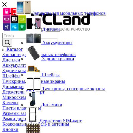
Запчасти для мобильных телефонов
Дисплеи
Аккумуляторы
Каталог
Запчасти для мобильных телефонов
Задние крышки
Дисплеи
Аккумуляторы
Задние крышки
Шлейфы
Шлейфы
Тачскрины, сенсорные экраны
Динамики
Тачскрины, сенсорные экраны
Держатели SIM-карт
Микросхемы
Камеры
Динамики
Платы клавиатуры
Разъемы зарядки
Рамки дисплея
Держатели SIM-карт
Коаксиальный кабель и антенны
Кнопки