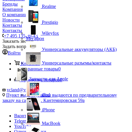
Бренды
Realme
Компания
О компании
Новости
Prestigio
Контакты
Контакты
Wileyfox
+7 495 135-39-43
Мегафон
Заказать звонок
Задать вопрос
Универсальные аккумуляторы (АКБ)
Войти
Универсальные разъемы/контакты
Корзина
0
Избранные товары
0
Запчасти для Apple
Сравнение товаров
0
vcland@vcland.ru
iPad
Пункт выдачи (заказы выдаются по предварительному
заказу на сайте), ул. Кантемировская 59а
iPhone
Вконтакте
Telegram
MacBook
YouTube
Одноклассники