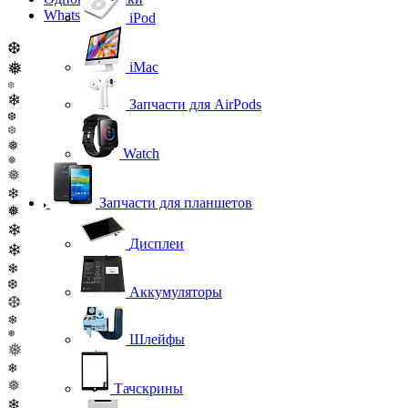
WhatsApp
iPod
❆
❅
iMac
❆
❄
Запчасти для AirPods
❆
❆
❅
Watch
❅
❅
❄
Запчасти для планшетов
❅
❄
Дисплеи
❄
❄
❆
Аккумуляторы
❆
❄
❅
Шлейфы
❅
❄
❅
Тачскрины
❄