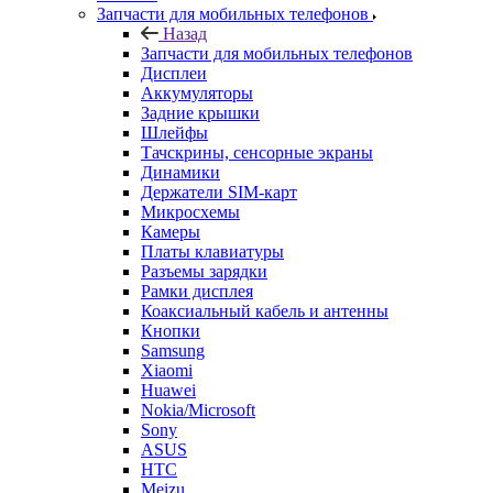
Запчасти для мобильных телефонов
Назад
Запчасти для мобильных телефонов
Дисплеи
Аккумуляторы
Задние крышки
Шлейфы
Тачскрины, сенсорные экраны
Динамики
Держатели SIM-карт
Микросхемы
Камеры
Платы клавиатуры
Разъемы зарядки
Рамки дисплея
Коаксиальный кабель и антенны
Кнопки
Samsung
Xiaomi
Huawei
Nokia/Microsoft
Sony
ASUS
HTC
Meizu