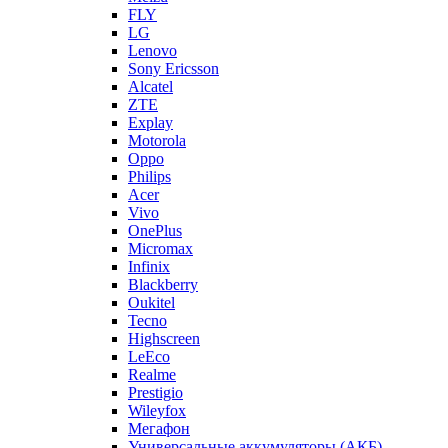
FLY
LG
Lenovo
Sony Ericsson
Alcatel
ZTE
Explay
Motorola
Oppo
Philips
Acer
Vivo
OnePlus
Micromax
Infinix
Blackberry
Oukitel
Tecno
Highscreen
LeEco
Realme
Prestigio
Wileyfox
Мегафон
Универсальные аккумуляторы (АКБ)