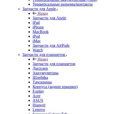
Универсальные разъемы/контакты
Запчасти для Apple
Назад
Запчасти для Apple
iPad
iPhone
MacBook
iPod
iMac
Запчасти для AirPods
Watch
Запчасти для планшетов
Назад
Запчасти для планшетов
Дисплеи
Аккумуляторы
Шлейфы
Тачскрины
Корпуса (задние крышки)
Explay
Acer
ASUS
Huawei
Lenovo