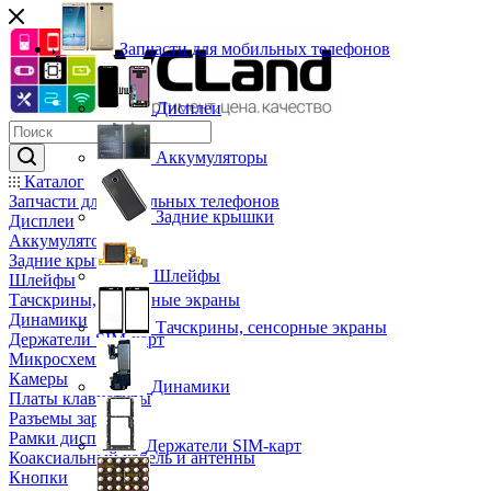
Запчасти для мобильных телефонов
Дисплеи
Аккумуляторы
Каталог
Запчасти для мобильных телефонов
Задние крышки
Дисплеи
Аккумуляторы
Задние крышки
Шлейфы
Шлейфы
Тачскрины, сенсорные экраны
Динамики
Тачскрины, сенсорные экраны
Держатели SIM-карт
Микросхемы
Камеры
Динамики
Платы клавиатуры
Разъемы зарядки
Рамки дисплея
Держатели SIM-карт
Коаксиальный кабель и антенны
Кнопки