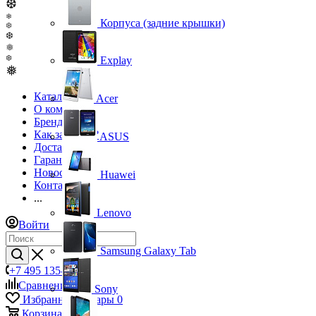
❆
❄
Корпуса (задние крышки)
❆
❆
❅
❆
Explay
❅
Каталог
Acer
О компании
Бренды
Как заказать?
ASUS
Доставка
Гарантия
Новости
Huawei
Контакты
...
Lenovo
Войти
Samsung Galaxy Tab
+7 495 135-39-43
Сравнение
0
Sony
Избранные товары
0
Корзина
0