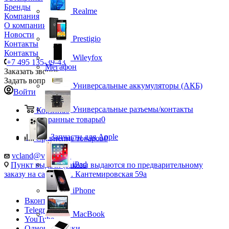
Бренды
Realme
Компания
О компании
Новости
Prestigio
Контакты
Контакты
Wileyfox
+7 495 135-39-43
Мегафон
Заказать звонок
Задать вопрос
Универсальные аккумуляторы (АКБ)
Войти
Универсальные разъемы/контакты
Корзина
0
Избранные товары
0
Запчасти для Apple
Сравнение товаров
0
vcland@vcland.ru
iPad
Пункт выдачи (заказы выдаются по предварительному
заказу на сайте), ул. Кантемировская 59а
iPhone
Вконтакте
Telegram
MacBook
YouTube
Одноклассники