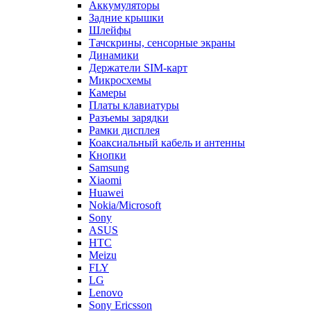
Держатели SIM-карт
Микросхемы
Камеры
Платы клавиатуры
Разъемы зарядки
Рамки дисплея
Коаксиальный кабель и антенны
Кнопки
Samsung
Xiaomi
Huawei
Nokia/Microsoft
Sony
ASUS
HTC
Meizu
FLY
LG
Lenovo
Sony Ericsson
Alcatel
ZTE
Explay
Motorola
Oppo