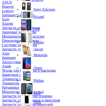
ASUS
Huawei
Sony Ericsson
Lenovo
Samsung Galaxy Tab
Alcatel
Sony
Xiaomi
Запчасти для ноутбуков
ZTE
Зарядные устройства
Матрицы/экраны/дисплеи
Переходники и кабели
Explay
Системы охлаждения
Запчасти для смарт часов
Asus
Motorola
Samsung
Аксессуары
Apple
Oppo
Чехлы для телефонов и накладки
Защитные стекла
Элементы питания
Philips
Держатель
Наушники
Моноподы (Селфи палка)
Acer
Запчасти для бытовой техники
Запчасти для блендеров и миксеров
Vivo
Запчасти для водонагревателей