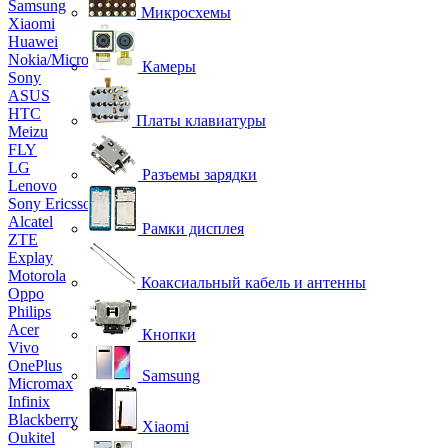
Samsung
Микросхемы
Xiaomi
Huawei
Nokia/Microsoft
Камеры
Sony
ASUS
HTC
Платы клавиатуры
Meizu
FLY
LG
Разъемы зарядки
Lenovo
Sony Ericsson
Alcatel
Рамки дисплея
ZTE
Explay
Motorola
Коаксиальный кабель и антенны
Oppo
Philips
Acer
Кнопки
Vivo
OnePlus
Samsung
Micromax
Infinix
Blackberry
Xiaomi
Oukitel