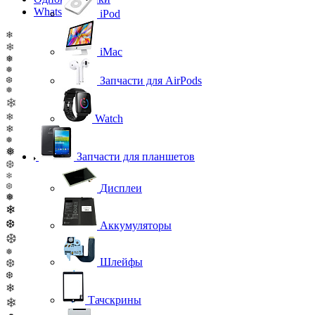
WhatsApp
iPod
❄
❄
iMac
❅
❅
Запчасти для AirPods
❆
❅
❄
❄
Watch
❄
❅
❅
Запчасти для планшетов
❆
❄
❆
Дисплеи
❅
❄
❆
Аккумуляторы
❆
❅
Шлейфы
❆
❆
❄
Тачскрины
❄