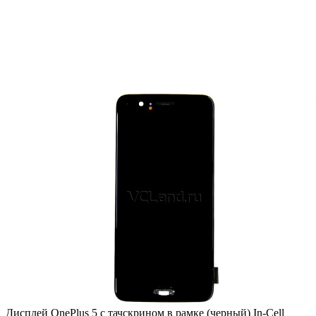
Дисплей OnePlus 5 с тачскрином в рамке (черный) In-Cell
(TFT)