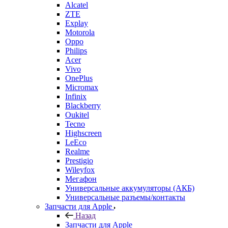
Philips
Acer
Vivo
OnePlus
Micromax
Infinix
Blackberry
Oukitel
Tecno
Highscreen
LeEco
Realme
Prestigio
Wileyfox
Мегафон
Универсальные аккумуляторы (АКБ)
Универсальные разъемы/контакты
Запчасти для Apple
Назад
Запчасти для Apple
iPad
iPhone
MacBook
iPod
iMac