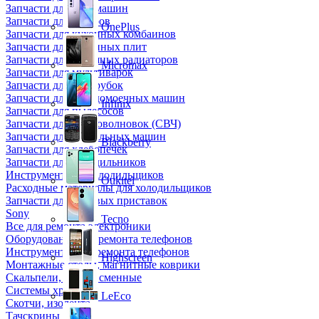
Запчасти для кофемашин
Запчасти для кулеров
OnePlus
Запчасти для кухонных комбаинов
Запчасти для кухонных плит
Запчасти для масляных радиаторов
Micromax
Запчасти для мультиварок
Запчасти для мясорубок
Запчасти для посудомоечных машин
Infinix
Запчасти для пылесосов
Запчасти для микроволновок (СВЧ)
Запчасти для стиральных машин
Blackberry
Запчасти для хлебопечек
Запчасти для холодильников
Инструмент для холодильщиков
Oukitel
Расходные материалы для холодильщиков
Запчасти для игровых приставок
Sony
Tecno
Все для ремонта электроники
Оборудование для ремонта телефонов
Инструменты для ремонта телефонов
Highscreen
Монтажные столы, магнитные коврики
Скальпели, лезвия сменные
Системы хранения
LeEco
Скотчи, изолента
Тачскрины