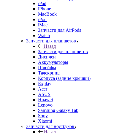
Запчасти для AirPods
Watch
Запчасти для планшетов
Назад
Запчасти для планшетов
Дисплеи
Аккумуляторы
Шлейфы
Тачскрины
Корпуса (задние крышки)
Explay
Acer
ASUS
Huawei
Lenovo
Samsung Galaxy Tab
Sony
Xiaomi
Запчасти для ноутбуков
Назад
Запчасти для ноутбуков
Зарядные устройства
Матрицы/экраны/дисплеи
Переходники и кабели
Системы охлаждения