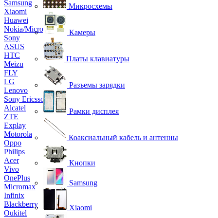
Samsung
Микросхемы
Xiaomi
Huawei
Nokia/Microsoft
Камеры
Sony
ASUS
HTC
Платы клавиатуры
Meizu
FLY
LG
Разъемы зарядки
Lenovo
Sony Ericsson
Alcatel
Рамки дисплея
ZTE
Explay
Motorola
Коаксиальный кабель и антенны
Oppo
Philips
Acer
Кнопки
Vivo
OnePlus
Samsung
Micromax
Infinix
Blackberry
Xiaomi
Oukitel