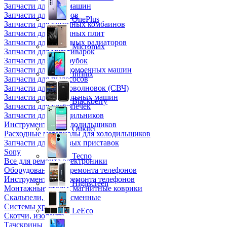
Запчасти для кофемашин
Запчасти для кулеров
OnePlus
Запчасти для кухонных комбаинов
Запчасти для кухонных плит
Запчасти для масляных радиаторов
Micromax
Запчасти для мультиварок
Запчасти для мясорубок
Запчасти для посудомоечных машин
Infinix
Запчасти для пылесосов
Запчасти для микроволновок (СВЧ)
Запчасти для стиральных машин
Blackberry
Запчасти для хлебопечек
Запчасти для холодильников
Инструмент для холодильщиков
Oukitel
Расходные материалы для холодильщиков
Запчасти для игровых приставок
Sony
Tecno
Все для ремонта электроники
Оборудование для ремонта телефонов
Инструменты для ремонта телефонов
Highscreen
Монтажные столы, магнитные коврики
Скальпели, лезвия сменные
Системы хранения
LeEco
Скотчи, изолента
Тачскрины