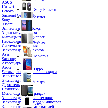
ASUS
Huawei
Sony Ericsson
Lenovo
Samsung Galaxy Tab
Alcatel
Sony
Xiaomi
Запчасти для ноутбуков
ZTE
Зарядные устройства
Матрицы/экраны/дисплеи
Переходники и кабели
Explay
Системы охлаждения
Запчасти для смарт часов
Asus
Motorola
Samsung
Аксессуары
Apple
Oppo
Чехлы для телефонов и накладки
Защитные стекла
Элементы питания
Philips
Держатель
Наушники
Моноподы (Селфи палка)
Acer
Запчасти для бытовой техники
Запчасти для блендеров и миксеров
Vivo
Запчасти для водонагревателей