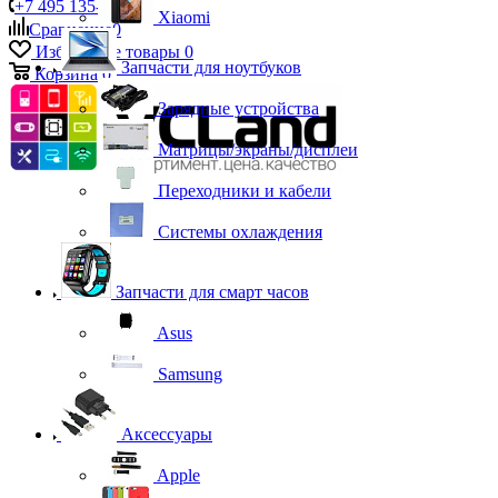
+7 495 135-39-43
Xiaomi
Сравнение
0
Избранные товары
0
Запчасти для ноутбуков
Корзина
0
Зарядные устройства
Матрицы/экраны/дисплеи
Переходники и кабели
Системы охлаждения
Запчасти для смарт часов
Asus
Samsung
Аксессуары
Apple