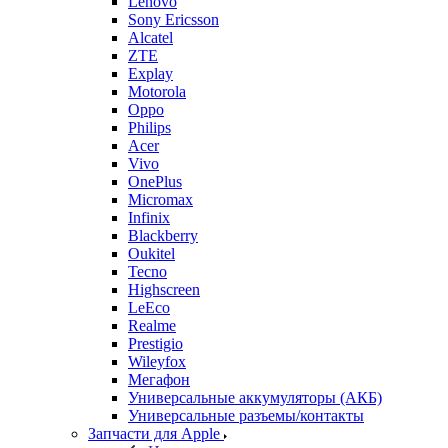
Lenovo
Sony Ericsson
Alcatel
ZTE
Explay
Motorola
Oppo
Philips
Acer
Vivo
OnePlus
Micromax
Infinix
Blackberry
Oukitel
Tecno
Highscreen
LeEco
Realme
Prestigio
Wileyfox
Мегафон
Универсальные аккумуляторы (АКБ)
Универсальные разъемы/контакты
Запчасти для Apple