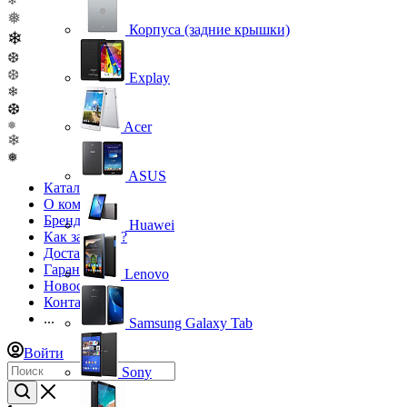
❄
❅
Корпуса (задние крышки)
❄
❆
❆
Explay
❄
❆
Acer
❅
❄
❅
ASUS
Каталог
О компании
Бренды
Huawei
Как заказать?
Доставка
Гарантия
Lenovo
Новости
Контакты
...
Samsung Galaxy Tab
Войти
Sony