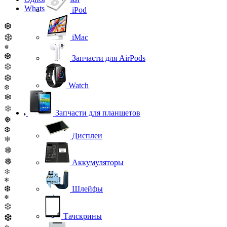
WhatsApp
iPod
❆
❆
iMac
❅
❆
Запчасти для AirPods
❆
❆
Watch
❆
❄
❄
Запчасти для планшетов
❅
❆
Дисплеи
❄
❅
❅
Аккумуляторы
❄
❄
❆
Шлейфы
❄
❆
Тачскрины
❆