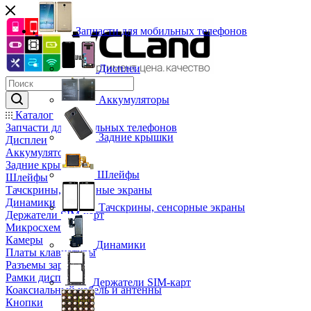
Запчасти для мобильных телефонов
Дисплеи
Аккумуляторы
Каталог
Запчасти для мобильных телефонов
Задние крышки
Дисплеи
Аккумуляторы
Задние крышки
Шлейфы
Шлейфы
Тачскрины, сенсорные экраны
Динамики
Тачскрины, сенсорные экраны
Держатели SIM-карт
Микросхемы
Камеры
Динамики
Платы клавиатуры
Разъемы зарядки
Рамки дисплея
Держатели SIM-карт
Коаксиальный кабель и антенны
Кнопки