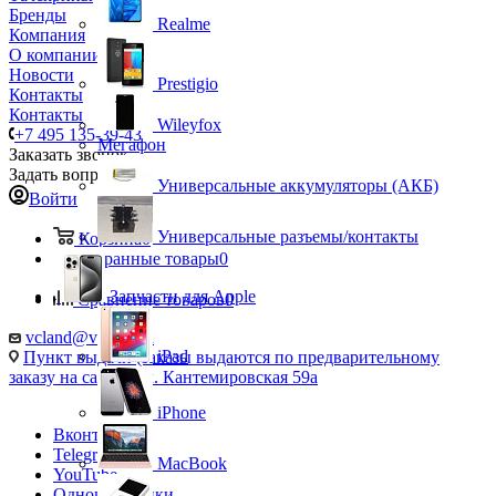
Бренды
Realme
Компания
О компании
Новости
Prestigio
Контакты
Контакты
Wileyfox
+7 495 135-39-43
Мегафон
Заказать звонок
Задать вопрос
Универсальные аккумуляторы (АКБ)
Войти
Универсальные разъемы/контакты
Корзина
0
Избранные товары
0
Запчасти для Apple
Сравнение товаров
0
vcland@vcland.ru
iPad
Пункт выдачи (заказы выдаются по предварительному
заказу на сайте), ул. Кантемировская 59а
iPhone
Вконтакте
Telegram
MacBook
YouTube
Одноклассники