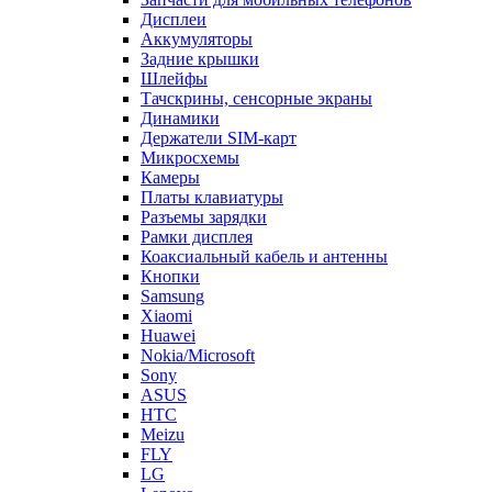
Дисплеи
Аккумуляторы
Задние крышки
Шлейфы
Тачскрины, сенсорные экраны
Динамики
Держатели SIM-карт
Микросхемы
Камеры
Платы клавиатуры
Разъемы зарядки
Рамки дисплея
Коаксиальный кабель и антенны
Кнопки
Samsung
Xiaomi
Huawei
Nokia/Microsoft
Sony
ASUS
HTC
Meizu
FLY
LG