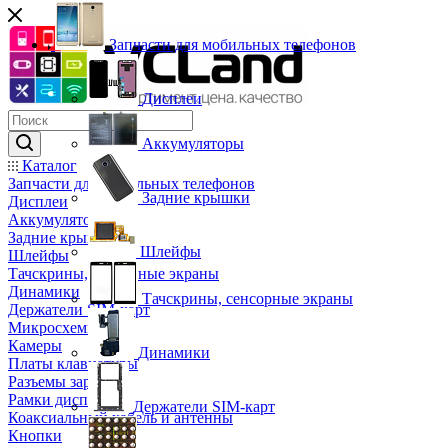
Запчасти для мобильных телефонов
Дисплеи
Аккумуляторы
Каталог
Запчасти для мобильных телефонов
Задние крышки
Дисплеи
Аккумуляторы
Задние крышки
Шлейфы
Шлейфы
Тачскрины, сенсорные экраны
Динамики
Тачскрины, сенсорные экраны
Держатели SIM-карт
Микросхемы
Камеры
Динамики
Платы клавиатуры
Разъемы зарядки
Рамки дисплея
Держатели SIM-карт
Коаксиальный кабель и антенны
Кнопки