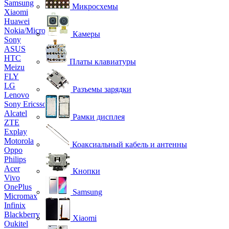
Samsung
Микросхемы
Xiaomi
Huawei
Nokia/Microsoft
Камеры
Sony
ASUS
HTC
Платы клавиатуры
Meizu
FLY
LG
Разъемы зарядки
Lenovo
Sony Ericsson
Alcatel
Рамки дисплея
ZTE
Explay
Motorola
Коаксиальный кабель и антенны
Oppo
Philips
Acer
Кнопки
Vivo
OnePlus
Samsung
Micromax
Infinix
Blackberry
Xiaomi
Oukitel