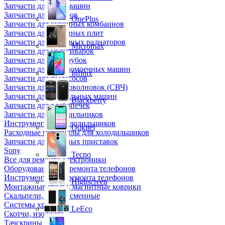
Запчасти для кофемашин
Запчасти для кулеров
OnePlus
Запчасти для кухонных комбаинов
Запчасти для кухонных плит
Запчасти для масляных радиаторов
Micromax
Запчасти для мультиварок
Запчасти для мясорубок
Запчасти для посудомоечных машин
Infinix
Запчасти для пылесосов
Запчасти для микроволновок (СВЧ)
Запчасти для стиральных машин
Blackberry
Запчасти для хлебопечек
Запчасти для холодильников
Инструмент для холодильщиков
Oukitel
Расходные материалы для холодильщиков
Запчасти для игровых приставок
Sony
Tecno
Все для ремонта электроники
Оборудование для ремонта телефонов
Инструменты для ремонта телефонов
Highscreen
Монтажные столы, магнитные коврики
Скальпели, лезвия сменные
Системы хранения
LeEco
Скотчи, изолента
Тачскрины