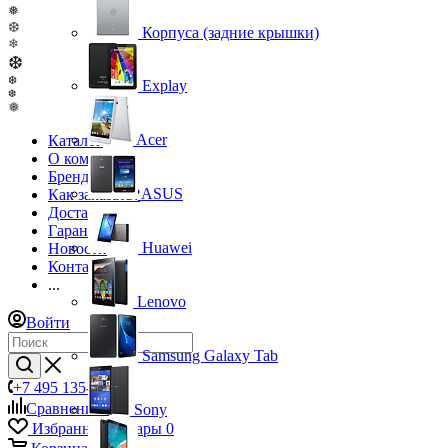
❅
❆
Корпуса (задние крышки)
❄
❆
❆
Explay
❆
❅
Acer
Каталог
О компании
Бренды
ASUS
Как заказать?
Доставка
Гарантия
Huawei
Новости
Контакты
...
Lenovo
Войти
Samsung Galaxy Tab
+7 495 135-39-43
Сравнение
0
Sony
Избранные товары
0