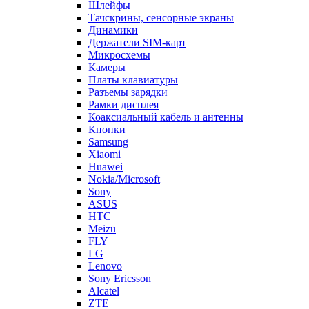
Шлейфы
Тачскрины, сенсорные экраны
Динамики
Держатели SIM-карт
Микросхемы
Камеры
Платы клавиатуры
Разъемы зарядки
Рамки дисплея
Коаксиальный кабель и антенны
Кнопки
Samsung
Xiaomi
Huawei
Nokia/Microsoft
Sony
ASUS
HTC
Meizu
FLY
LG
Lenovo
Sony Ericsson
Alcatel
ZTE