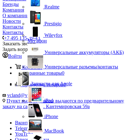
Бренды
Realme
Компания
О компании
Новости
Prestigio
Контакты
Контакты
Wileyfox
+7 495 135-39-43
Мегафон
Заказать звонок
Задать вопрос
Универсальные аккумуляторы (АКБ)
Войти
Универсальные разъемы/контакты
Корзина
0
Избранные товары
0
Запчасти для Apple
Сравнение товаров
0
vcland@vcland.ru
iPad
Пункт выдачи (заказы выдаются по предварительному
заказу на сайте), ул. Кантемировская 59а
iPhone
Вконтакте
Telegram
MacBook
YouTube
Одноклассники