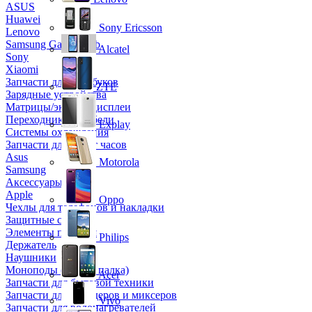
ASUS
Huawei
Sony Ericsson
Lenovo
Samsung Galaxy Tab
Alcatel
Sony
Xiaomi
Запчасти для ноутбуков
ZTE
Зарядные устройства
Матрицы/экраны/дисплеи
Переходники и кабели
Explay
Системы охлаждения
Запчасти для смарт часов
Asus
Motorola
Samsung
Аксессуары
Apple
Oppo
Чехлы для телефонов и накладки
Защитные стекла
Элементы питания
Philips
Держатель
Наушники
Моноподы (Селфи палка)
Acer
Запчасти для бытовой техники
Запчасти для блендеров и миксеров
Vivo
Запчасти для водонагревателей