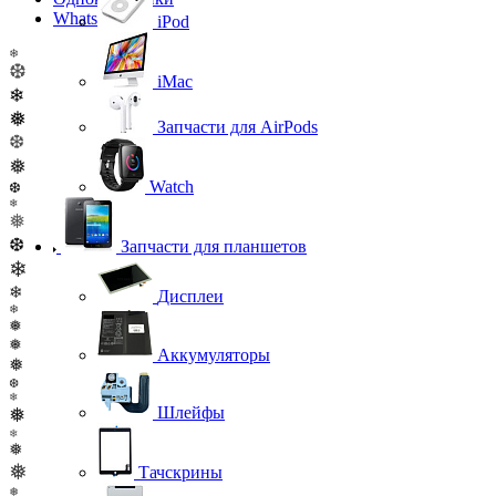
WhatsApp
iPod
❄
❆
iMac
❄
❅
Запчасти для AirPods
❆
❅
Watch
❆
❄
❅
❆
Запчасти для планшетов
❄
❄
Дисплеи
❄
❅
❅
Аккумуляторы
❅
❆
❄
Шлейфы
❅
❄
❅
❅
Тачскрины
❅