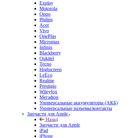
Explay
Motorola
Oppo
Philips
Acer
Vivo
OnePlus
Micromax
Infinix
Blackberry
Oukitel
Tecno
Highscreen
LeEco
Realme
Prestigio
Wileyfox
Мегафон
Универсальные аккумуляторы (АКБ)
Универсальные разъемы/контакты
Запчасти для Apple
Назад
Запчасти для Apple
iPad
iPhone