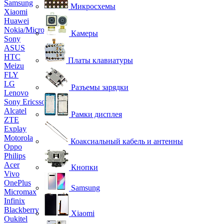
Samsung
Микросхемы
Xiaomi
Huawei
Nokia/Microsoft
Камеры
Sony
ASUS
HTC
Платы клавиатуры
Meizu
FLY
LG
Разъемы зарядки
Lenovo
Sony Ericsson
Alcatel
Рамки дисплея
ZTE
Explay
Motorola
Коаксиальный кабель и антенны
Oppo
Philips
Acer
Кнопки
Vivo
OnePlus
Samsung
Micromax
Infinix
Blackberry
Xiaomi
Oukitel