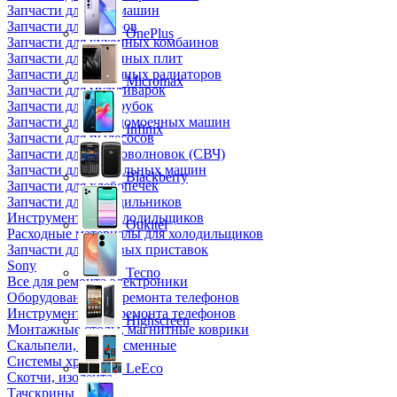
Запчасти для кофемашин
Запчасти для кулеров
OnePlus
Запчасти для кухонных комбаинов
Запчасти для кухонных плит
Запчасти для масляных радиаторов
Micromax
Запчасти для мультиварок
Запчасти для мясорубок
Запчасти для посудомоечных машин
Infinix
Запчасти для пылесосов
Запчасти для микроволновок (СВЧ)
Запчасти для стиральных машин
Blackberry
Запчасти для хлебопечек
Запчасти для холодильников
Инструмент для холодильщиков
Oukitel
Расходные материалы для холодильщиков
Запчасти для игровых приставок
Sony
Tecno
Все для ремонта электроники
Оборудование для ремонта телефонов
Инструменты для ремонта телефонов
Highscreen
Монтажные столы, магнитные коврики
Скальпели, лезвия сменные
Системы хранения
LeEco
Скотчи, изолента
Тачскрины