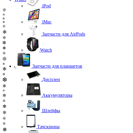
iPod
❄
❄
❄
iMac
❄
❄
❄
Запчасти для AirPods
❅
❆
❅
Watch
❄
❆
❅
Запчасти для планшетов
❄
❅
❆
Дисплеи
❄
❄
❄
Аккумуляторы
❄
❄
Шлейфы
❄
❄
❄
Тачскрины
❅