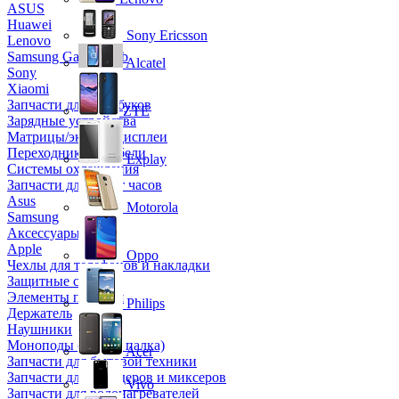
ASUS
Huawei
Sony Ericsson
Lenovo
Samsung Galaxy Tab
Alcatel
Sony
Xiaomi
Запчасти для ноутбуков
ZTE
Зарядные устройства
Матрицы/экраны/дисплеи
Переходники и кабели
Explay
Системы охлаждения
Запчасти для смарт часов
Asus
Motorola
Samsung
Аксессуары
Apple
Oppo
Чехлы для телефонов и накладки
Защитные стекла
Элементы питания
Philips
Держатель
Наушники
Моноподы (Селфи палка)
Acer
Запчасти для бытовой техники
Запчасти для блендеров и миксеров
Vivo
Запчасти для водонагревателей