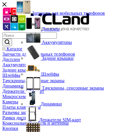
Запчасти для мобильных телефонов
Дисплеи
Аккумуляторы
Каталог
Запчасти для мобильных телефонов
Задние крышки
Дисплеи
Аккумуляторы
Задние крышки
Шлейфы
Шлейфы
Тачскрины, сенсорные экраны
Динамики
Тачскрины, сенсорные экраны
Держатели SIM-карт
Микросхемы
Камеры
Динамики
Платы клавиатуры
Разъемы зарядки
Рамки дисплея
Держатели SIM-карт
Коаксиальный кабель и антенны
Кнопки