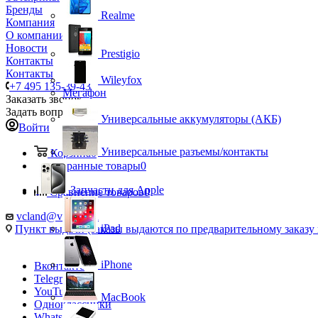
Бренды
Realme
Компания
О компании
Новости
Prestigio
Контакты
Контакты
Wileyfox
+7 495 135-39-43
Мегафон
Заказать звонок
Задать вопрос
Универсальные аккумуляторы (АКБ)
Войти
Универсальные разъемы/контакты
Корзина
0
Избранные товары
0
Запчасти для Apple
Сравнение товаров
0
vcland@vcland.ru
iPad
Пункт выдачи (заказы выдаются по предварительному заказу н
iPhone
Вконтакте
Telegram
YouTube
MacBook
Одноклассники
WhatsApp