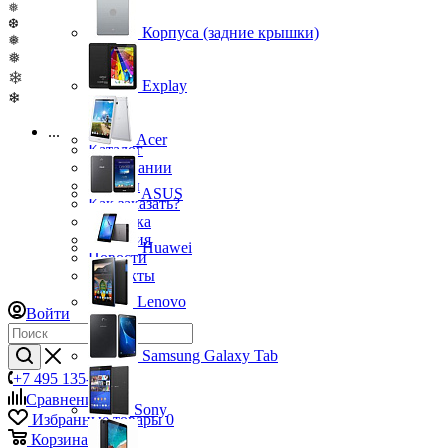
❅
❆
Корпуса (задние крышки)
❅
❅
❄
Explay
❄
...
Acer
Каталог
О компании
Бренды
ASUS
Как заказать?
Доставка
Гарантия
Huawei
Новости
Контакты
Lenovo
Войти
Samsung Galaxy Tab
+7 495 135-39-43
Сравнение
0
Sony
Избранные товары
0
Корзина
0