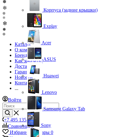
❅
❄
Корпуса (задние крышки)
❆
❄
❄
Explay
❅
❆
Acer
Каталог
О компании
Бренды
ASUS
Как заказать?
Доставка
Гарантия
Huawei
Новости
Контакты
...
Lenovo
Войти
Samsung Galaxy Tab
+7 495 135-39-43
Sony
Сравнение
0
Избранные товары
0