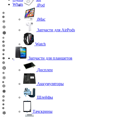
WhatsApp
iPod
❅
❆
iMac
❅
❄
Запчасти для AirPods
❅
❅
❆
Watch
❆
❄
❅
Запчасти для планшетов
❅
❆
❆
Дисплеи
❅
❄
❆
Аккумуляторы
❆
❅
❆
Шлейфы
❆
❅
❆
Тачскрины
❄