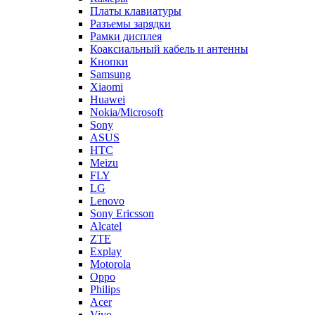
Платы клавиатуры
Разъемы зарядки
Рамки дисплея
Коаксиальный кабель и антенны
Кнопки
Samsung
Xiaomi
Huawei
Nokia/Microsoft
Sony
ASUS
HTC
Meizu
FLY
LG
Lenovo
Sony Ericsson
Alcatel
ZTE
Explay
Motorola
Oppo
Philips
Acer
Vivo