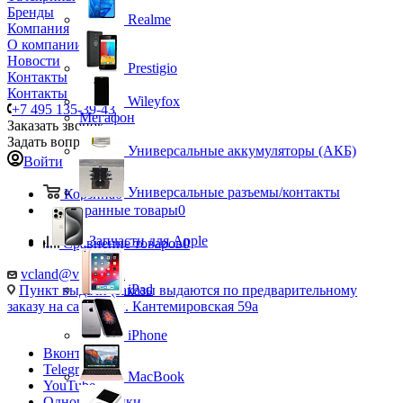
Бренды
Realme
Компания
О компании
Новости
Prestigio
Контакты
Контакты
Wileyfox
+7 495 135-39-43
Мегафон
Заказать звонок
Задать вопрос
Универсальные аккумуляторы (АКБ)
Войти
Универсальные разъемы/контакты
Корзина
0
Избранные товары
0
Запчасти для Apple
Сравнение товаров
0
vcland@vcland.ru
iPad
Пункт выдачи (заказы выдаются по предварительному
заказу на сайте), ул. Кантемировская 59а
iPhone
Вконтакте
Telegram
MacBook
YouTube
Одноклассники