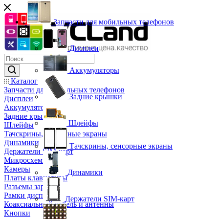
Запчасти для мобильных телефонов
Дисплеи
Аккумуляторы
Каталог
Запчасти для мобильных телефонов
Задние крышки
Дисплеи
Аккумуляторы
Задние крышки
Шлейфы
Шлейфы
Тачскрины, сенсорные экраны
Динамики
Тачскрины, сенсорные экраны
Держатели SIM-карт
Микросхемы
Камеры
Динамики
Платы клавиатуры
Разъемы зарядки
Рамки дисплея
Держатели SIM-карт
Коаксиальный кабель и антенны
Кнопки