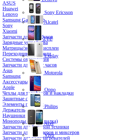
ASUS
Huawei
Sony Ericsson
Lenovo
Samsung Galaxy Tab
Alcatel
Sony
Xiaomi
Запчасти для ноутбуков
ZTE
Зарядные устройства
Матрицы/экраны/дисплеи
Переходники и кабели
Explay
Системы охлаждения
Запчасти для смарт часов
Asus
Motorola
Samsung
Аксессуары
Apple
Oppo
Чехлы для телефонов и накладки
Защитные стекла
Элементы питания
Philips
Держатель
Наушники
Моноподы (Селфи палка)
Acer
Запчасти для бытовой техники
Запчасти для блендеров и миксеров
Vivo
Запчасти для водонагревателей