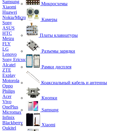
Samsung
Микросхемы
Xiaomi
Huawei
Nokia/Microsoft
Камеры
Sony
ASUS
HTC
Платы клавиатуры
Meizu
FLY
LG
Разъемы зарядки
Lenovo
Sony Ericsson
Alcatel
Рамки дисплея
ZTE
Explay
Motorola
Коаксиальный кабель и антенны
Oppo
Philips
Acer
Кнопки
Vivo
OnePlus
Samsung
Micromax
Infinix
Blackberry
Xiaomi
Oukitel