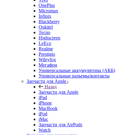
OnePlus
Micromax
Infinix
Blackberry
Oukitel
Tecno
Highscreen
LeEco
Realme
Prestigio
Wileyfox
Мегафон
Универсальные аккумуляторы (АКБ)
Универсальные разъемы/контакты
Запчасти для Apple
Назад
Запчасти для Apple
iPad
iPhone
MacBook
iPod
iMac
Запчасти для AirPods
Watch