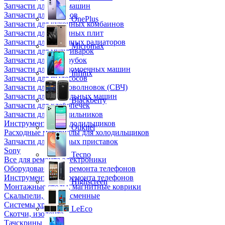
Запчасти для кофемашин
Запчасти для кулеров
OnePlus
Запчасти для кухонных комбаинов
Запчасти для кухонных плит
Запчасти для масляных радиаторов
Micromax
Запчасти для мультиварок
Запчасти для мясорубок
Запчасти для посудомоечных машин
Infinix
Запчасти для пылесосов
Запчасти для микроволновок (СВЧ)
Запчасти для стиральных машин
Blackberry
Запчасти для хлебопечек
Запчасти для холодильников
Инструмент для холодильщиков
Oukitel
Расходные материалы для холодильщиков
Запчасти для игровых приставок
Sony
Tecno
Все для ремонта электроники
Оборудование для ремонта телефонов
Инструменты для ремонта телефонов
Highscreen
Монтажные столы, магнитные коврики
Скальпели, лезвия сменные
Системы хранения
LeEco
Скотчи, изолента
Тачскрины