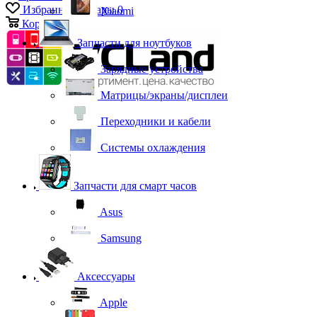
Избранные товары
0
Xiaomi
Корзина
0
Запчасти для ноутбуков
Зарядные устройства
Матрицы/экраны/дисплеи
Переходники и кабели
Системы охлаждения
Запчасти для смарт часов
Asus
Samsung
Аксессуары
Apple