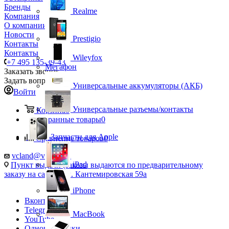
Бренды
Realme
Компания
О компании
Новости
Prestigio
Контакты
Контакты
Wileyfox
+7 495 135-39-43
Мегафон
Заказать звонок
Задать вопрос
Универсальные аккумуляторы (АКБ)
Войти
Универсальные разъемы/контакты
Корзина
0
Избранные товары
0
Запчасти для Apple
Сравнение товаров
0
vcland@vcland.ru
iPad
Пункт выдачи (заказы выдаются по предварительному
заказу на сайте), ул. Кантемировская 59а
iPhone
Вконтакте
Telegram
MacBook
YouTube
Одноклассники