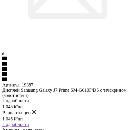
Артикул:
19387
Дисплей Samsung Galaxy J7 Prime SM-G610F/DS с тачскрином
(золотистый)
Подробности
1 045
₽
/шт
Варианты цен
1 045
₽
/шт
Подробности
Уточнить у менеджера