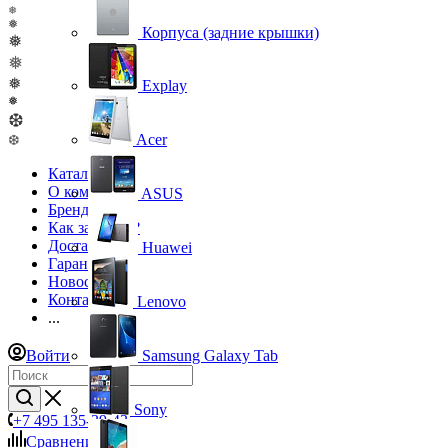
❅
❅
Корпуса (задние крышки)
❅
❅
❅
Explay
❅
❆
Acer
❆
Каталог
О компании
ASUS
Бренды
Как заказать?
Доставка
Huawei
Гарантия
Новости
Контакты
Lenovo
...
Войти
Samsung Galaxy Tab
Sony
+7 495 135-39-43
Сравнение
0