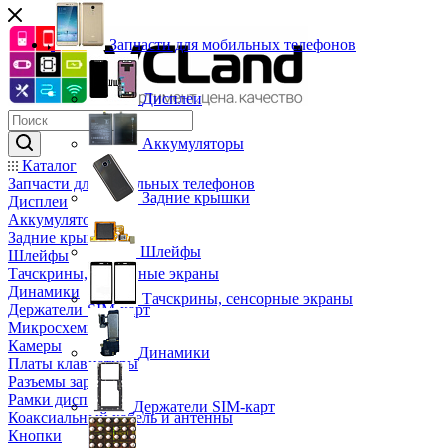
Запчасти для мобильных телефонов
Дисплеи
Аккумуляторы
Каталог
Запчасти для мобильных телефонов
Задние крышки
Дисплеи
Аккумуляторы
Задние крышки
Шлейфы
Шлейфы
Тачскрины, сенсорные экраны
Динамики
Тачскрины, сенсорные экраны
Держатели SIM-карт
Микросхемы
Камеры
Динамики
Платы клавиатуры
Разъемы зарядки
Рамки дисплея
Держатели SIM-карт
Коаксиальный кабель и антенны
Кнопки