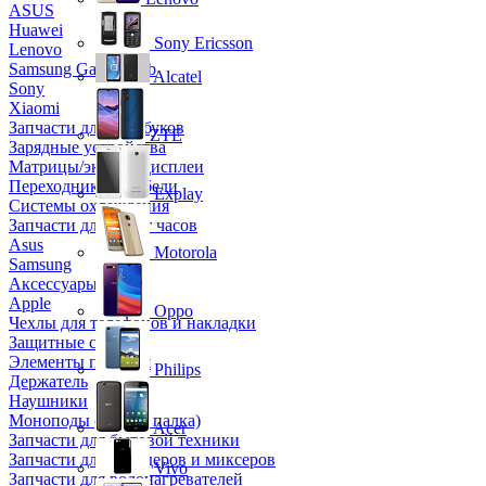
ASUS
Huawei
Sony Ericsson
Lenovo
Samsung Galaxy Tab
Alcatel
Sony
Xiaomi
Запчасти для ноутбуков
ZTE
Зарядные устройства
Матрицы/экраны/дисплеи
Переходники и кабели
Explay
Системы охлаждения
Запчасти для смарт часов
Asus
Motorola
Samsung
Аксессуары
Apple
Oppo
Чехлы для телефонов и накладки
Защитные стекла
Элементы питания
Philips
Держатель
Наушники
Моноподы (Селфи палка)
Acer
Запчасти для бытовой техники
Запчасти для блендеров и миксеров
Vivo
Запчасти для водонагревателей