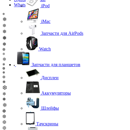
WhatsApp
iPod
❄
❅
iMac
❅
❅
Запчасти для AirPods
❅
❅
Watch
❆
❄
❅
Запчасти для планшетов
❄
❆
❅
❆
Дисплеи
❅
❆
Аккумуляторы
❄
❅
❅
Шлейфы
❆
❆
❆
Тачскрины
❆