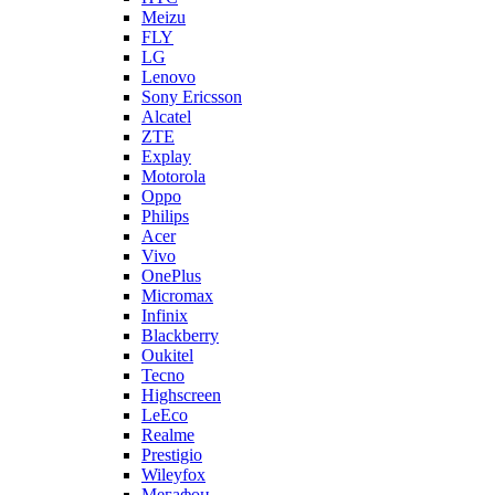
Meizu
FLY
LG
Lenovo
Sony Ericsson
Alcatel
ZTE
Explay
Motorola
Oppo
Philips
Acer
Vivo
OnePlus
Micromax
Infinix
Blackberry
Oukitel
Tecno
Highscreen
LeEco
Realme
Prestigio
Wileyfox
Мегафон