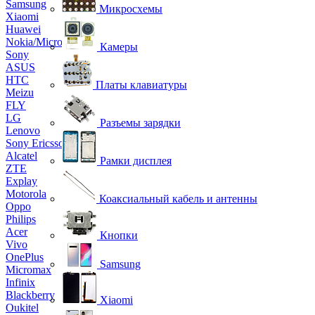
Samsung
Микросхемы
Xiaomi
Huawei
Nokia/Microsoft
Камеры
Sony
ASUS
HTC
Платы клавиатуры
Meizu
FLY
LG
Разъемы зарядки
Lenovo
Sony Ericsson
Alcatel
Рамки дисплея
ZTE
Explay
Motorola
Коаксиальный кабель и антенны
Oppo
Philips
Acer
Кнопки
Vivo
OnePlus
Samsung
Micromax
Infinix
Blackberry
Xiaomi
Oukitel