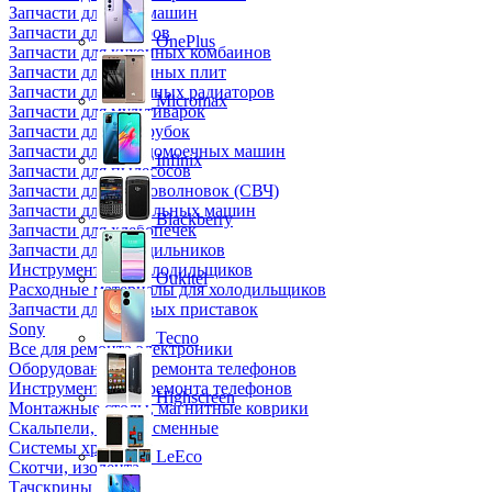
Запчасти для кофемашин
Запчасти для кулеров
OnePlus
Запчасти для кухонных комбаинов
Запчасти для кухонных плит
Запчасти для масляных радиаторов
Micromax
Запчасти для мультиварок
Запчасти для мясорубок
Запчасти для посудомоечных машин
Infinix
Запчасти для пылесосов
Запчасти для микроволновок (СВЧ)
Запчасти для стиральных машин
Blackberry
Запчасти для хлебопечек
Запчасти для холодильников
Инструмент для холодильщиков
Oukitel
Расходные материалы для холодильщиков
Запчасти для игровых приставок
Sony
Tecno
Все для ремонта электроники
Оборудование для ремонта телефонов
Инструменты для ремонта телефонов
Highscreen
Монтажные столы, магнитные коврики
Скальпели, лезвия сменные
Системы хранения
LeEco
Скотчи, изолента
Тачскрины