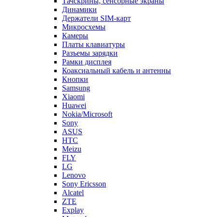
Тачскрины, сенсорные экраны
Динамики
Держатели SIM-карт
Микросхемы
Камеры
Платы клавиатуры
Разъемы зарядки
Рамки дисплея
Коаксиальный кабель и антенны
Кнопки
Samsung
Xiaomi
Huawei
Nokia/Microsoft
Sony
ASUS
HTC
Meizu
FLY
LG
Lenovo
Sony Ericsson
Alcatel
ZTE
Explay