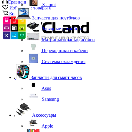
Сравнение
0
Xiaomi
Избранные товары
0
Корзина
0
Запчасти для ноутбуков
Зарядные устройства
Матрицы/экраны/дисплеи
Переходники и кабели
Системы охлаждения
Запчасти для смарт часов
Asus
Samsung
Аксессуары
Apple