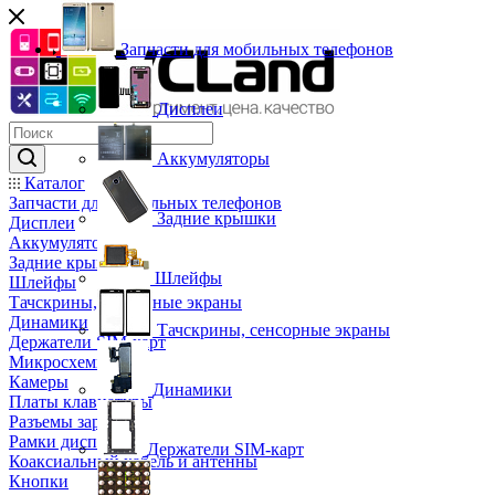
Запчасти для мобильных телефонов
Дисплеи
Аккумуляторы
Каталог
Запчасти для мобильных телефонов
Задние крышки
Дисплеи
Аккумуляторы
Задние крышки
Шлейфы
Шлейфы
Тачскрины, сенсорные экраны
Динамики
Тачскрины, сенсорные экраны
Держатели SIM-карт
Микросхемы
Камеры
Динамики
Платы клавиатуры
Разъемы зарядки
Рамки дисплея
Держатели SIM-карт
Коаксиальный кабель и антенны
Кнопки