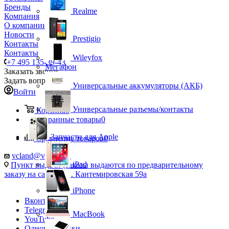
Бренды
Realme
Компания
О компании
Новости
Prestigio
Контакты
Контакты
Wileyfox
+7 495 135-39-43
Мегафон
Заказать звонок
Задать вопрос
Универсальные аккумуляторы (АКБ)
Войти
Универсальные разъемы/контакты
Корзина
0
Избранные товары
0
Запчасти для Apple
Сравнение товаров
0
vcland@vcland.ru
iPad
Пункт выдачи (заказы выдаются по предварительному
заказу на сайте), ул. Кантемировская 59а
iPhone
Вконтакте
Telegram
MacBook
YouTube
Одноклассники