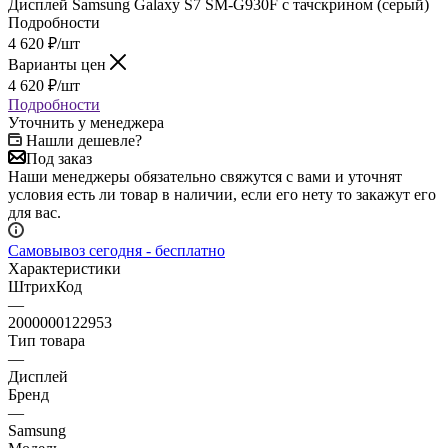
Дисплей Samsung Galaxy S7 SM-G930F с тачскрином (серый)
Подробности
4 620
₽
/шт
Варианты цен
4 620
₽
/шт
Подробности
Уточнить у менеджера
Нашли дешевле?
Под заказ
Наши менеджеры обязательно свяжутся с вами и уточнят
условия есть ли товар в наличии, если его нету то закажут его
для вас.
Самовывоз сегодня - бесплатно
Характеристики
ШтрихКод
—
2000000122953
Тип товара
—
Дисплей
Бренд
—
Samsung