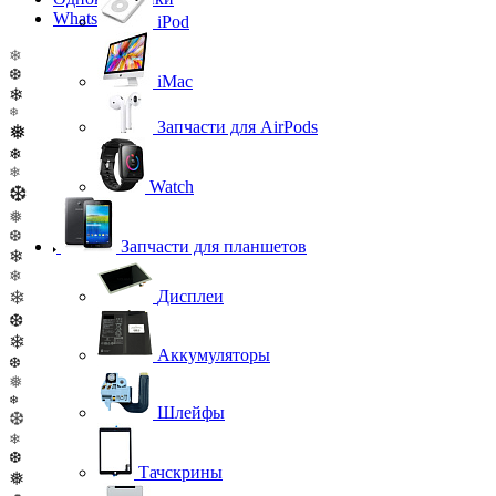
WhatsApp
iPod
❄
❆
iMac
❄
❄
Запчасти для AirPods
❅
❄
❄
Watch
❆
❅
❆
Запчасти для планшетов
❄
❄
❄
Дисплеи
❆
❄
Аккумуляторы
❆
❅
❄
Шлейфы
❆
❄
❆
Тачскрины
❅