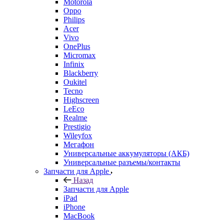
Motorola
Oppo
Philips
Acer
Vivo
OnePlus
Micromax
Infinix
Blackberry
Oukitel
Tecno
Highscreen
LeEco
Realme
Prestigio
Wileyfox
Мегафон
Универсальные аккумуляторы (АКБ)
Универсальные разъемы/контакты
Запчасти для Apple
Назад
Запчасти для Apple
iPad
iPhone
MacBook