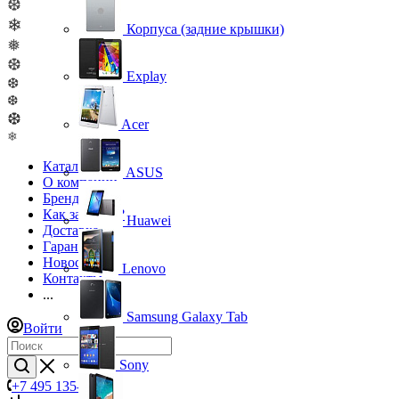
❆
❄
Корпуса (задние крышки)
❅
❆
Explay
❆
❆
❆
Acer
❄
Каталог
ASUS
О компании
Бренды
Как заказать?
Huawei
Доставка
Гарантия
Новости
Lenovo
Контакты
...
Samsung Galaxy Tab
Войти
Sony
+7 495 135-39-43