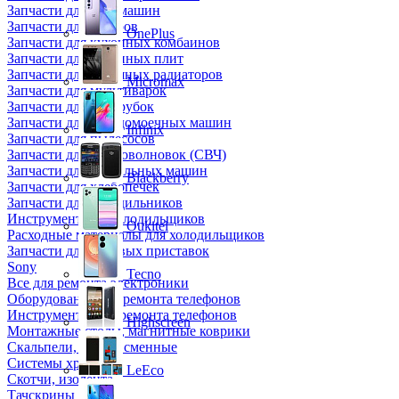
Запчасти для кофемашин
Запчасти для кулеров
OnePlus
Запчасти для кухонных комбаинов
Запчасти для кухонных плит
Запчасти для масляных радиаторов
Micromax
Запчасти для мультиварок
Запчасти для мясорубок
Запчасти для посудомоечных машин
Infinix
Запчасти для пылесосов
Запчасти для микроволновок (СВЧ)
Запчасти для стиральных машин
Blackberry
Запчасти для хлебопечек
Запчасти для холодильников
Инструмент для холодильщиков
Oukitel
Расходные материалы для холодильщиков
Запчасти для игровых приставок
Sony
Tecno
Все для ремонта электроники
Оборудование для ремонта телефонов
Инструменты для ремонта телефонов
Highscreen
Монтажные столы, магнитные коврики
Скальпели, лезвия сменные
Системы хранения
LeEco
Скотчи, изолента
Тачскрины