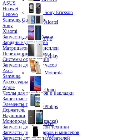
ASUS
Huawei
Sony Ericsson
Lenovo
Samsung Galaxy Tab
Alcatel
Sony
Xiaomi
Запчасти для ноутбуков
ZTE
Зарядные устройства
Матрицы/экраны/дисплеи
Переходники и кабели
Explay
Системы охлаждения
Запчасти для смарт часов
Asus
Motorola
Samsung
Аксессуары
Apple
Oppo
Чехлы для телефонов и накладки
Защитные стекла
Элементы питания
Philips
Держатель
Наушники
Моноподы (Селфи палка)
Acer
Запчасти для бытовой техники
Запчасти для блендеров и миксеров
Vivo
Запчасти для водонагревателей