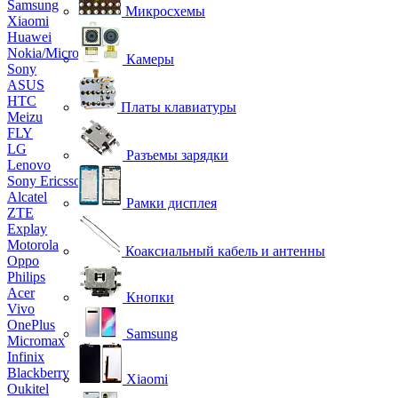
Samsung
Микросхемы
Xiaomi
Huawei
Nokia/Microsoft
Камеры
Sony
ASUS
HTC
Платы клавиатуры
Meizu
FLY
LG
Разъемы зарядки
Lenovo
Sony Ericsson
Alcatel
Рамки дисплея
ZTE
Explay
Motorola
Коаксиальный кабель и антенны
Oppo
Philips
Acer
Кнопки
Vivo
OnePlus
Samsung
Micromax
Infinix
Blackberry
Xiaomi
Oukitel