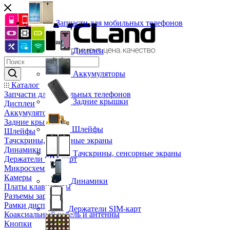
Запчасти для мобильных телефонов
Дисплеи
Аккумуляторы
Каталог
Запчасти для мобильных телефонов
Задние крышки
Дисплеи
Аккумуляторы
Задние крышки
Шлейфы
Шлейфы
Тачскрины, сенсорные экраны
Динамики
Тачскрины, сенсорные экраны
Держатели SIM-карт
Микросхемы
Камеры
Динамики
Платы клавиатуры
Разъемы зарядки
Рамки дисплея
Держатели SIM-карт
Коаксиальный кабель и антенны
Кнопки