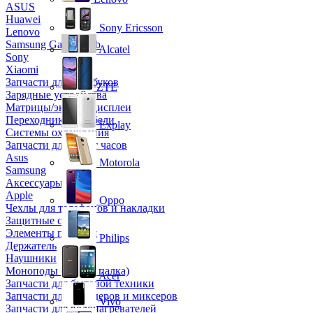
ASUS
Huawei
Sony Ericsson
Lenovo
Samsung Galaxy Tab
Alcatel
Sony
Xiaomi
Запчасти для ноутбуков
ZTE
Зарядные устройства
Матрицы/экраны/дисплеи
Переходники и кабели
Explay
Системы охлаждения
Запчасти для смарт часов
Asus
Motorola
Samsung
Аксессуары
Apple
Oppo
Чехлы для телефонов и накладки
Защитные стекла
Элементы питания
Philips
Держатель
Наушники
Моноподы (Селфи палка)
Acer
Запчасти для бытовой техники
Запчасти для блендеров и миксеров
Vivo
Запчасти для водонагревателей