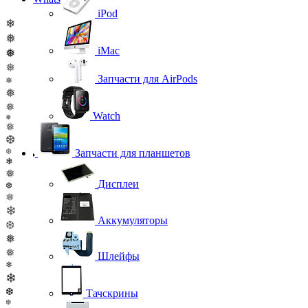
iPod
❄
❅
iMac
❅
❅
Запчасти для AirPods
❅
❅
❅
Watch
❅
❅
❆
❆
Запчасти для планшетов
❄
❅
Дисплеи
❆
❅
❄
Аккумуляторы
❆
❅
❅
Шлейфы
❄
❄
❆
Тачскрины
❆