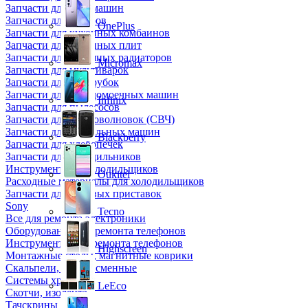
Запчасти для кофемашин
Запчасти для кулеров
OnePlus
Запчасти для кухонных комбаинов
Запчасти для кухонных плит
Запчасти для масляных радиаторов
Micromax
Запчасти для мультиварок
Запчасти для мясорубок
Запчасти для посудомоечных машин
Infinix
Запчасти для пылесосов
Запчасти для микроволновок (СВЧ)
Запчасти для стиральных машин
Blackberry
Запчасти для хлебопечек
Запчасти для холодильников
Инструмент для холодильщиков
Oukitel
Расходные материалы для холодильщиков
Запчасти для игровых приставок
Sony
Tecno
Все для ремонта электроники
Оборудование для ремонта телефонов
Инструменты для ремонта телефонов
Highscreen
Монтажные столы, магнитные коврики
Скальпели, лезвия сменные
Системы хранения
LeEco
Скотчи, изолента
Тачскрины