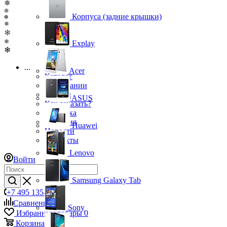
❅
❆
Корпуса (задние крышки)
❆
❅
❄
❄
Explay
❄
...
Acer
Каталог
О компании
Бренды
ASUS
Как заказать?
Доставка
Гарантия
Huawei
Новости
Контакты
Lenovo
Войти
Samsung Galaxy Tab
+7 495 135-39-43
Сравнение
0
Sony
Избранные товары
0
Корзина
0