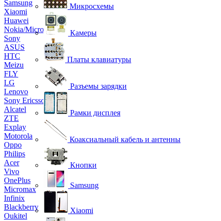
Samsung
Микросхемы
Xiaomi
Huawei
Nokia/Microsoft
Камеры
Sony
ASUS
HTC
Платы клавиатуры
Meizu
FLY
LG
Разъемы зарядки
Lenovo
Sony Ericsson
Alcatel
Рамки дисплея
ZTE
Explay
Motorola
Коаксиальный кабель и антенны
Oppo
Philips
Acer
Кнопки
Vivo
OnePlus
Samsung
Micromax
Infinix
Blackberry
Xiaomi
Oukitel