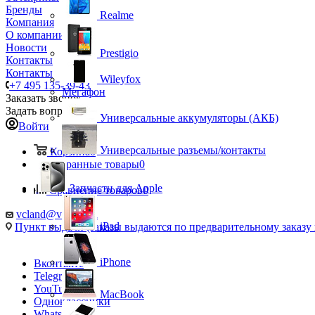
Бренды
Realme
Компания
О компании
Новости
Prestigio
Контакты
Контакты
Wileyfox
+7 495 135-39-43
Мегафон
Заказать звонок
Задать вопрос
Универсальные аккумуляторы (АКБ)
Войти
Универсальные разъемы/контакты
Корзина
0
Избранные товары
0
Запчасти для Apple
Сравнение товаров
0
vcland@vcland.ru
iPad
Пункт выдачи (заказы выдаются по предварительному заказу н
iPhone
Вконтакте
Telegram
YouTube
MacBook
Одноклассники
WhatsApp