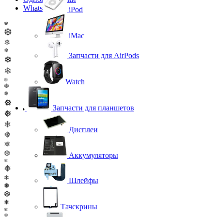
WhatsApp
iPod
❅
❆
iMac
❄
❄
Запчасти для AirPods
❄
❄
❆
Watch
❆
❅
❅
Запчасти для планшетов
❅
❄
Дисплеи
❅
❅
❆
Аккумуляторы
❄
❅
❄
Шлейфы
❅
❆
❄
Тачскрины
❄
❅