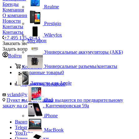
Бренды
Realme
Компания
О компании
Новости
Prestigio
Контакты
Контакты
Wileyfox
+7 495 135-39-43
Мегафон
Заказать звонок
Задать вопрос
Универсальные аккумуляторы (АКБ)
Войти
Универсальные разъемы/контакты
Корзина
0
Избранные товары
0
Запчасти для Apple
Сравнение товаров
0
vcland@vcland.ru
iPad
Пункт выдачи (заказы выдаются по предварительному
заказу на сайте), ул. Кантемировская 59а
iPhone
Вконтакте
Telegram
MacBook
YouTube
Одноклассники