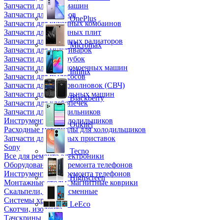
Запчасти для кофемашин
Запчасти для кулеров
OnePlus
Запчасти для кухонных комбаинов
Запчасти для кухонных плит
Запчасти для масляных радиаторов
Micromax
Запчасти для мультиварок
Запчасти для мясорубок
Запчасти для посудомоечных машин
Infinix
Запчасти для пылесосов
Запчасти для микроволновок (СВЧ)
Запчасти для стиральных машин
Blackberry
Запчасти для хлебопечек
Запчасти для холодильников
Инструмент для холодильщиков
Oukitel
Расходные материалы для холодильщиков
Запчасти для игровых приставок
Sony
Tecno
Все для ремонта электроники
Оборудование для ремонта телефонов
Инструменты для ремонта телефонов
Highscreen
Монтажные столы, магнитные коврики
Скальпели, лезвия сменные
Системы хранения
LeEco
Скотчи, изолента
Тачскрины