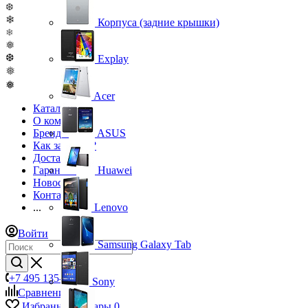
❆
❄
Корпуса (задние крышки)
❄
❅
❆
Explay
❅
❅
Acer
Каталог
О компании
Бренды
ASUS
Как заказать?
Доставка
Гарантия
Huawei
Новости
Контакты
...
Lenovo
Войти
Samsung Galaxy Tab
+7 495 135-39-43
Sony
Сравнение
0
Избранные товары
0