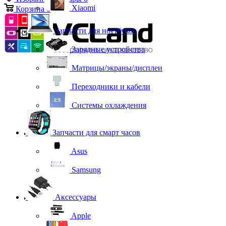
Xiaomi
Корзина
0
Запчасти для ноутбуков
Зарядные устройства
Матрицы/экраны/дисплеи
Переходники и кабели
Системы охлаждения
Запчасти для смарт часов
Asus
Samsung
Аксессуары
Apple