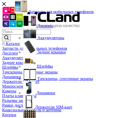
Запчасти для мобильных телефонов
Дисплеи
Аккумуляторы
Каталог
Запчасти для мобильных телефонов
Задние крышки
Дисплеи
Аккумуляторы
Задние крышки
Шлейфы
Шлейфы
Тачскрины, сенсорные экраны
Динамики
Тачскрины, сенсорные экраны
Держатели SIM-карт
Микросхемы
Камеры
Динамики
Платы клавиатуры
Разъемы зарядки
Рамки дисплея
Держатели SIM-карт
Коаксиальный кабель и антенны
Кнопки