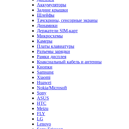
Аккумуляторы
Задние крышки
Шлейфы
Тачскрины, сенсорные экраны
Динамики
Держатели SIM-карт
Микросхемы
Камеры
Платы клавиатуры
Разъемы зарядки
Рамки дисплея
Коаксиальный кабель и антенны
Кнопки
Samsung
Xiaomi
Huawei
Nokia/Microsoft
Sony
ASUS
HTC
Meizu
FLY
LG
Lenovo