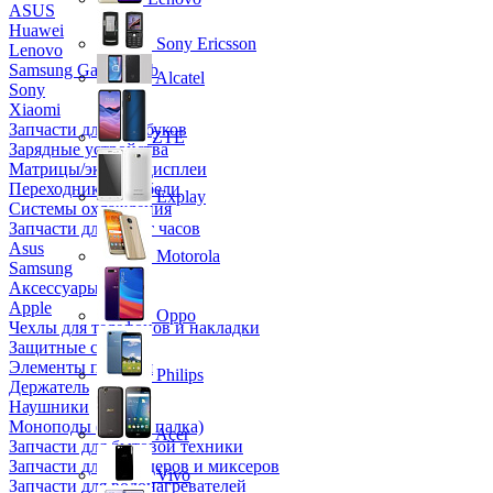
ASUS
Huawei
Sony Ericsson
Lenovo
Samsung Galaxy Tab
Alcatel
Sony
Xiaomi
Запчасти для ноутбуков
ZTE
Зарядные устройства
Матрицы/экраны/дисплеи
Переходники и кабели
Explay
Системы охлаждения
Запчасти для смарт часов
Asus
Motorola
Samsung
Аксессуары
Apple
Oppo
Чехлы для телефонов и накладки
Защитные стекла
Элементы питания
Philips
Держатель
Наушники
Моноподы (Селфи палка)
Acer
Запчасти для бытовой техники
Запчасти для блендеров и миксеров
Vivo
Запчасти для водонагревателей