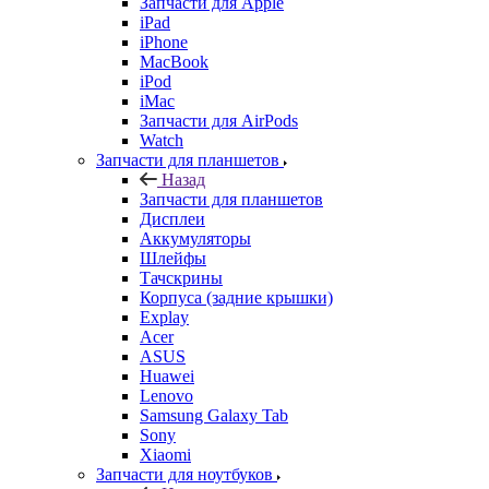
Запчасти для Apple
iPad
iPhone
MacBook
iPod
iMac
Запчасти для AirPods
Watch
Запчасти для планшетов
Назад
Запчасти для планшетов
Дисплеи
Аккумуляторы
Шлейфы
Тачскрины
Корпуса (задние крышки)
Explay
Acer
ASUS
Huawei
Lenovo
Samsung Galaxy Tab
Sony
Xiaomi
Запчасти для ноутбуков