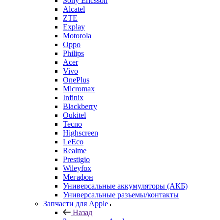
Sony Ericsson
Alcatel
ZTE
Explay
Motorola
Oppo
Philips
Acer
Vivo
OnePlus
Micromax
Infinix
Blackberry
Oukitel
Tecno
Highscreen
LeEco
Realme
Prestigio
Wileyfox
Мегафон
Универсальные аккумуляторы (АКБ)
Универсальные разъемы/контакты
Запчасти для Apple
Назад