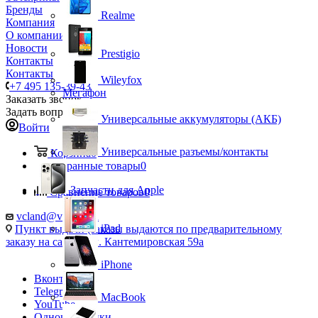
Бренды
Realme
Компания
О компании
Новости
Prestigio
Контакты
Контакты
Wileyfox
+7 495 135-39-43
Мегафон
Заказать звонок
Задать вопрос
Универсальные аккумуляторы (АКБ)
Войти
Универсальные разъемы/контакты
Корзина
0
Избранные товары
0
Запчасти для Apple
Сравнение товаров
0
vcland@vcland.ru
iPad
Пункт выдачи (заказы выдаются по предварительному
заказу на сайте), ул. Кантемировская 59а
iPhone
Вконтакте
Telegram
MacBook
YouTube
Одноклассники