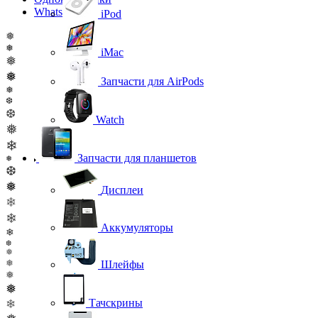
WhatsApp
iPod
❅
❅
iMac
❅
❅
Запчасти для AirPods
❅
❆
❆
Watch
❅
❄
Запчасти для планшетов
❅
❆
❅
Дисплеи
❄
❄
Аккумуляторы
❄
❆
❅
❅
Шлейфы
❅
❅
❄
Тачскрины