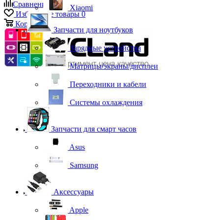
Сравнение
0
Xiaomi
Избранные товары
0
Корзина
0
Запчасти для ноутбуков
Зарядные устройства
Матрицы/экраны/дисплеи
Переходники и кабели
Системы охлаждения
Запчасти для смарт часов
Asus
Samsung
Аксессуары
Apple