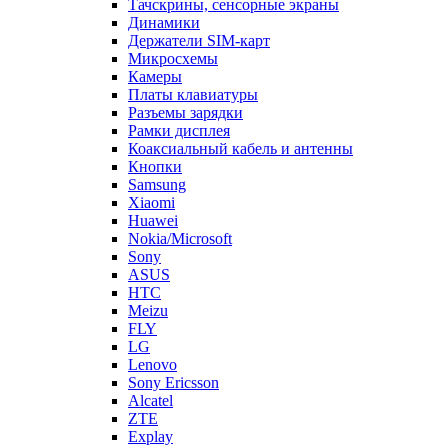
Тачскрины, сенсорные экраны
Динамики
Держатели SIM-карт
Микросхемы
Камеры
Платы клавиатуры
Разъемы зарядки
Рамки дисплея
Коаксиальный кабель и антенны
Кнопки
Samsung
Xiaomi
Huawei
Nokia/Microsoft
Sony
ASUS
HTC
Meizu
FLY
LG
Lenovo
Sony Ericsson
Alcatel
ZTE
Explay