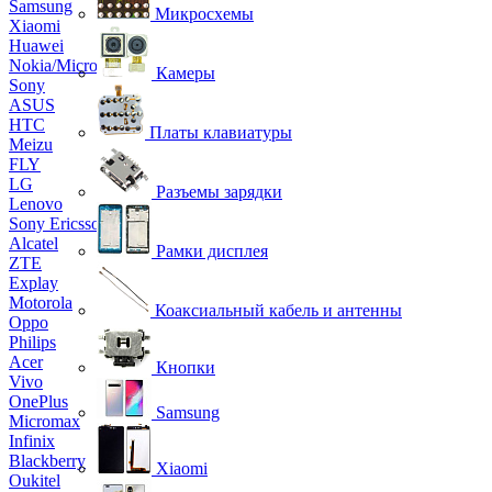
Samsung
Микросхемы
Xiaomi
Huawei
Nokia/Microsoft
Камеры
Sony
ASUS
HTC
Платы клавиатуры
Meizu
FLY
LG
Разъемы зарядки
Lenovo
Sony Ericsson
Alcatel
Рамки дисплея
ZTE
Explay
Motorola
Коаксиальный кабель и антенны
Oppo
Philips
Acer
Кнопки
Vivo
OnePlus
Samsung
Micromax
Infinix
Blackberry
Xiaomi
Oukitel