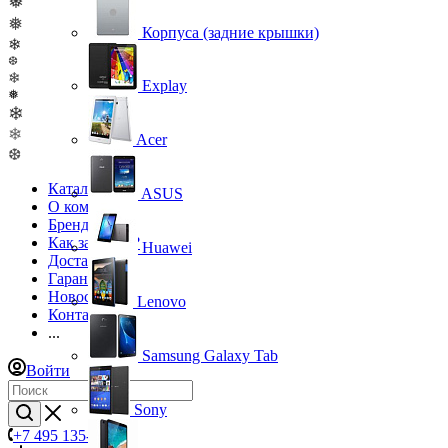
❅
❅
Корпуса (задние крышки)
❄
❆
❄
Explay
❅
❄
❄
Acer
❆
Каталог
ASUS
О компании
Бренды
Как заказать?
Huawei
Доставка
Гарантия
Новости
Lenovo
Контакты
...
Samsung Galaxy Tab
Войти
Sony
+7 495 135-39-43