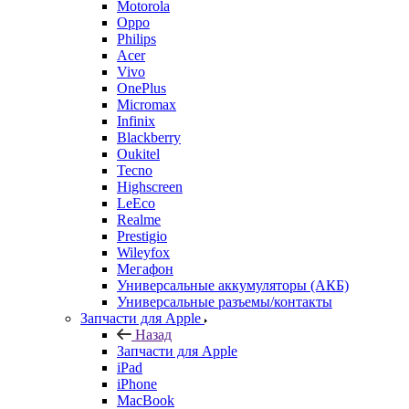
Motorola
Oppo
Philips
Acer
Vivo
OnePlus
Micromax
Infinix
Blackberry
Oukitel
Tecno
Highscreen
LeEco
Realme
Prestigio
Wileyfox
Мегафон
Универсальные аккумуляторы (АКБ)
Универсальные разъемы/контакты
Запчасти для Apple
Назад
Запчасти для Apple
iPad
iPhone
MacBook