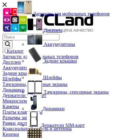
Запчасти для мобильных телефонов
Дисплеи
Аккумуляторы
Каталог
Запчасти для мобильных телефонов
Задние крышки
Дисплеи
Аккумуляторы
Задние крышки
Шлейфы
Шлейфы
Тачскрины, сенсорные экраны
Динамики
Тачскрины, сенсорные экраны
Держатели SIM-карт
Микросхемы
Камеры
Динамики
Платы клавиатуры
Разъемы зарядки
Рамки дисплея
Держатели SIM-карт
Коаксиальный кабель и антенны
Кнопки