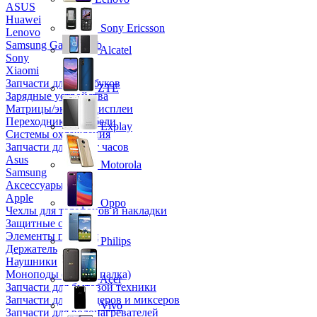
ASUS
Huawei
Sony Ericsson
Lenovo
Samsung Galaxy Tab
Alcatel
Sony
Xiaomi
Запчасти для ноутбуков
ZTE
Зарядные устройства
Матрицы/экраны/дисплеи
Переходники и кабели
Explay
Системы охлаждения
Запчасти для смарт часов
Asus
Motorola
Samsung
Аксессуары
Apple
Oppo
Чехлы для телефонов и накладки
Защитные стекла
Элементы питания
Philips
Держатель
Наушники
Моноподы (Селфи палка)
Acer
Запчасти для бытовой техники
Запчасти для блендеров и миксеров
Vivo
Запчасти для водонагревателей