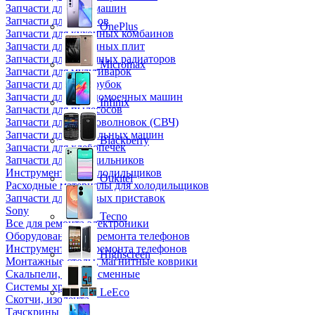
Запчасти для кофемашин
Запчасти для кулеров
OnePlus
Запчасти для кухонных комбаинов
Запчасти для кухонных плит
Запчасти для масляных радиаторов
Micromax
Запчасти для мультиварок
Запчасти для мясорубок
Запчасти для посудомоечных машин
Infinix
Запчасти для пылесосов
Запчасти для микроволновок (СВЧ)
Запчасти для стиральных машин
Blackberry
Запчасти для хлебопечек
Запчасти для холодильников
Инструмент для холодильщиков
Oukitel
Расходные материалы для холодильщиков
Запчасти для игровых приставок
Sony
Tecno
Все для ремонта электроники
Оборудование для ремонта телефонов
Инструменты для ремонта телефонов
Highscreen
Монтажные столы, магнитные коврики
Скальпели, лезвия сменные
Системы хранения
LeEco
Скотчи, изолента
Тачскрины