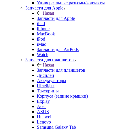
Универсальные разъемы/контакты
Запчасти для Apple
Назад
Запчасти для Apple
iPad
iPhone
MacBook
iPod
iMac
Запчасти для AirPods
Watch
Запчасти для планшетов
Назад
Запчасти для планшетов
Дисплеи
Аккумуляторы
Шлейфы
Тачскрины
Корпуса (задние крышки)
Explay
Acer
ASUS
Huawei
Lenovo
Samsung Galaxy Tab