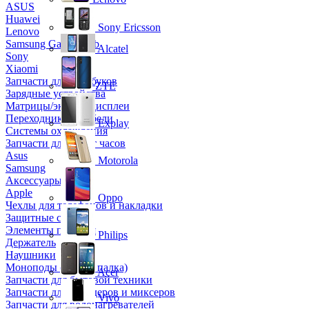
ASUS
Huawei
Sony Ericsson
Lenovo
Samsung Galaxy Tab
Alcatel
Sony
Xiaomi
Запчасти для ноутбуков
ZTE
Зарядные устройства
Матрицы/экраны/дисплеи
Переходники и кабели
Explay
Системы охлаждения
Запчасти для смарт часов
Asus
Motorola
Samsung
Аксессуары
Apple
Oppo
Чехлы для телефонов и накладки
Защитные стекла
Элементы питания
Philips
Держатель
Наушники
Моноподы (Селфи палка)
Acer
Запчасти для бытовой техники
Запчасти для блендеров и миксеров
Vivo
Запчасти для водонагревателей