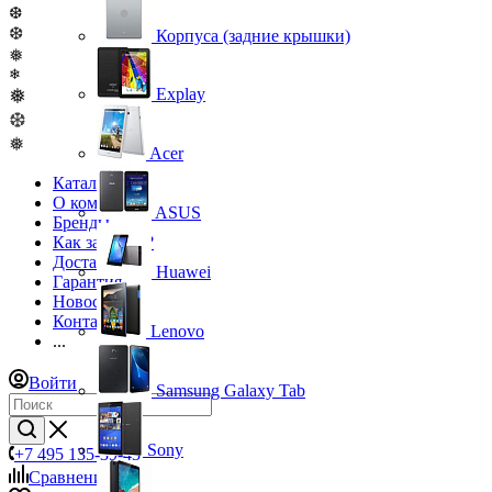
❆
❆
Корпуса (задние крышки)
❅
❄
❅
Explay
❆
❅
Acer
Каталог
О компании
ASUS
Бренды
Как заказать?
Доставка
Huawei
Гарантия
Новости
Контакты
Lenovo
...
Войти
Samsung Galaxy Tab
Sony
+7 495 135-39-43
Сравнение
0