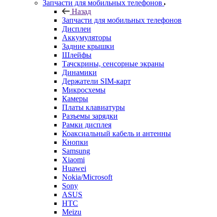
Запчасти для мобильных телефонов
Назад
Запчасти для мобильных телефонов
Дисплеи
Аккумуляторы
Задние крышки
Шлейфы
Тачскрины, сенсорные экраны
Динамики
Держатели SIM-карт
Микросхемы
Камеры
Платы клавиатуры
Разъемы зарядки
Рамки дисплея
Коаксиальный кабель и антенны
Кнопки
Samsung
Xiaomi
Huawei
Nokia/Microsoft
Sony
ASUS
HTC
Meizu