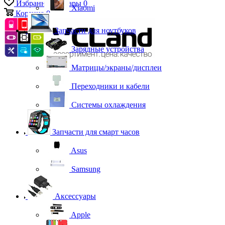
Избранные товары
0
Xiaomi
Корзина
0
Запчасти для ноутбуков
Зарядные устройства
Матрицы/экраны/дисплеи
Переходники и кабели
Системы охлаждения
Запчасти для смарт часов
Asus
Samsung
Аксессуары
Apple