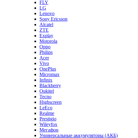
FLY
LG
Lenovo
Sony Ericsson
Alcatel
ZTE
Explay
Motorola
Oppo
Philips
Acer
Vivo
OnePlus
Micromax
Infinix
Blackberry
Oukitel
Tecno
Highscreen
LeEco
Realme
Prestigio
Wileyfox
Мегафон
Универсальные аккумуляторы (АКБ)