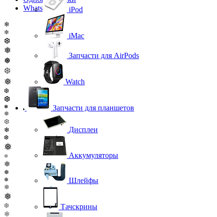
WhatsApp
iPod
❄
❄
iMac
❆
❅
Запчасти для AirPods
❅
❆
❅
Watch
❆
❆
❅
Запчасти для планшетов
❅
❆
Дисплеи
❄
❆
❅
Аккумуляторы
❄
❅
❅
Шлейфы
❅
❅
❅
❆
Тачскрины
❄