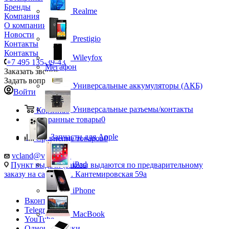
Бренды
Realme
Компания
О компании
Новости
Prestigio
Контакты
Контакты
Wileyfox
+7 495 135-39-43
Мегафон
Заказать звонок
Задать вопрос
Универсальные аккумуляторы (АКБ)
Войти
Универсальные разъемы/контакты
Корзина
0
Избранные товары
0
Запчасти для Apple
Сравнение товаров
0
vcland@vcland.ru
iPad
Пункт выдачи (заказы выдаются по предварительному
заказу на сайте), ул. Кантемировская 59а
iPhone
Вконтакте
Telegram
MacBook
YouTube
Одноклассники