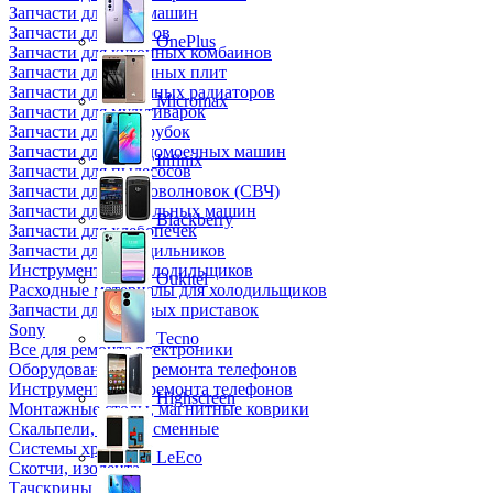
Запчасти для кофемашин
Запчасти для кулеров
OnePlus
Запчасти для кухонных комбаинов
Запчасти для кухонных плит
Запчасти для масляных радиаторов
Micromax
Запчасти для мультиварок
Запчасти для мясорубок
Запчасти для посудомоечных машин
Infinix
Запчасти для пылесосов
Запчасти для микроволновок (СВЧ)
Запчасти для стиральных машин
Blackberry
Запчасти для хлебопечек
Запчасти для холодильников
Инструмент для холодильщиков
Oukitel
Расходные материалы для холодильщиков
Запчасти для игровых приставок
Sony
Tecno
Все для ремонта электроники
Оборудование для ремонта телефонов
Инструменты для ремонта телефонов
Highscreen
Монтажные столы, магнитные коврики
Скальпели, лезвия сменные
Системы хранения
LeEco
Скотчи, изолента
Тачскрины