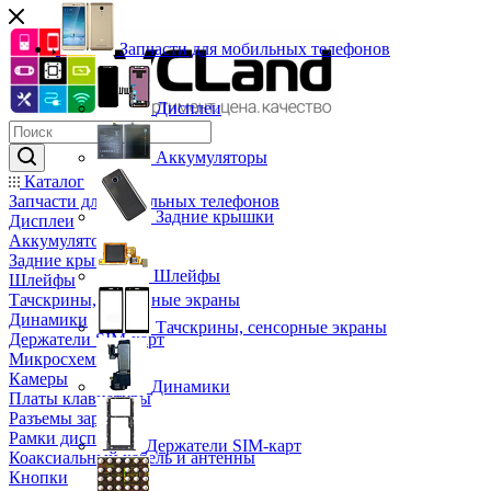
Запчасти для мобильных телефонов
Дисплеи
Аккумуляторы
Каталог
Запчасти для мобильных телефонов
Задние крышки
Дисплеи
Аккумуляторы
Задние крышки
Шлейфы
Шлейфы
Тачскрины, сенсорные экраны
Динамики
Тачскрины, сенсорные экраны
Держатели SIM-карт
Микросхемы
Камеры
Динамики
Платы клавиатуры
Разъемы зарядки
Рамки дисплея
Держатели SIM-карт
Коаксиальный кабель и антенны
Кнопки