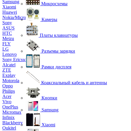
Samsung
Микросхемы
Xiaomi
Huawei
Nokia/Microsoft
Камеры
Sony
ASUS
HTC
Платы клавиатуры
Meizu
FLY
LG
Разъемы зарядки
Lenovo
Sony Ericsson
Alcatel
Рамки дисплея
ZTE
Explay
Motorola
Коаксиальный кабель и антенны
Oppo
Philips
Acer
Кнопки
Vivo
OnePlus
Samsung
Micromax
Infinix
Blackberry
Xiaomi
Oukitel