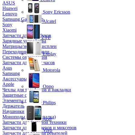
ASUS
Huawei
Sony Ericsson
Lenovo
Samsung Galaxy Tab
Alcatel
Sony
Xiaomi
Запчасти для ноутбуков
ZTE
Зарядные устройства
Матрицы/экраны/дисплеи
Переходники и кабели
Explay
Системы охлаждения
Запчасти для смарт часов
Asus
Motorola
Samsung
Аксессуары
Apple
Oppo
Чехлы для телефонов и накладки
Защитные стекла
Элементы питания
Philips
Держатель
Наушники
Моноподы (Селфи палка)
Acer
Запчасти для бытовой техники
Запчасти для блендеров и миксеров
Vivo
Запчасти для водонагревателей