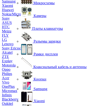
Samsung
Микросхемы
Xiaomi
Huawei
Nokia/Microsoft
Камеры
Sony
ASUS
HTC
Платы клавиатуры
Meizu
FLY
LG
Разъемы зарядки
Lenovo
Sony Ericsson
Alcatel
Рамки дисплея
ZTE
Explay
Motorola
Коаксиальный кабель и антенны
Oppo
Philips
Acer
Кнопки
Vivo
OnePlus
Samsung
Micromax
Infinix
Blackberry
Xiaomi
Oukitel