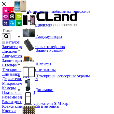
Запчасти для мобильных телефонов
Дисплеи
Аккумуляторы
Каталог
Запчасти для мобильных телефонов
Задние крышки
Дисплеи
Аккумуляторы
Задние крышки
Шлейфы
Шлейфы
Тачскрины, сенсорные экраны
Динамики
Тачскрины, сенсорные экраны
Держатели SIM-карт
Микросхемы
Камеры
Динамики
Платы клавиатуры
Разъемы зарядки
Рамки дисплея
Держатели SIM-карт
Коаксиальный кабель и антенны
Кнопки