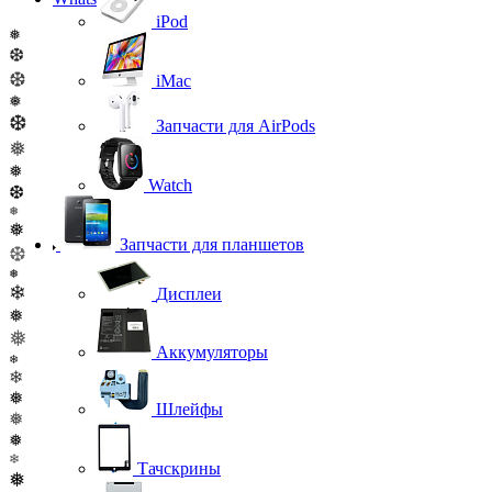
iPod
❅
❆
❆
iMac
❅
❆
Запчасти для AirPods
❅
❅
Watch
❆
❅
❅
Запчасти для планшетов
❆
❅
❄
Дисплеи
❅
❅
Аккумуляторы
❄
❄
❅
Шлейфы
❅
❅
❄
Тачскрины
❅