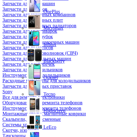
Запчасти для кофемашин
Запчасти для кулеров
OnePlus
Запчасти для кухонных комбаинов
Запчасти для кухонных плит
Запчасти для масляных радиаторов
Micromax
Запчасти для мультиварок
Запчасти для мясорубок
Запчасти для посудомоечных машин
Infinix
Запчасти для пылесосов
Запчасти для микроволновок (СВЧ)
Запчасти для стиральных машин
Blackberry
Запчасти для хлебопечек
Запчасти для холодильников
Инструмент для холодильщиков
Oukitel
Расходные материалы для холодильщиков
Запчасти для игровых приставок
Sony
Tecno
Все для ремонта электроники
Оборудование для ремонта телефонов
Инструменты для ремонта телефонов
Highscreen
Монтажные столы, магнитные коврики
Скальпели, лезвия сменные
Системы хранения
LeEco
Скотчи, изолента
Тачскрины