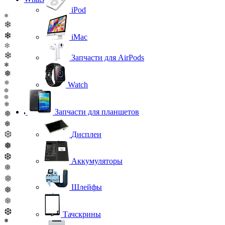
iPod
❄
❄
❄
iMac
❄
❄
Запчасти для AirPods
❄
❅
❅
Watch
❆
❆
❄
Запчасти для планшетов
❅
❅
❆
Дисплеи
❅
❆
Аккумуляторы
❅
❅
Шлейфы
❅
❅
❆
Тачскрины
❅