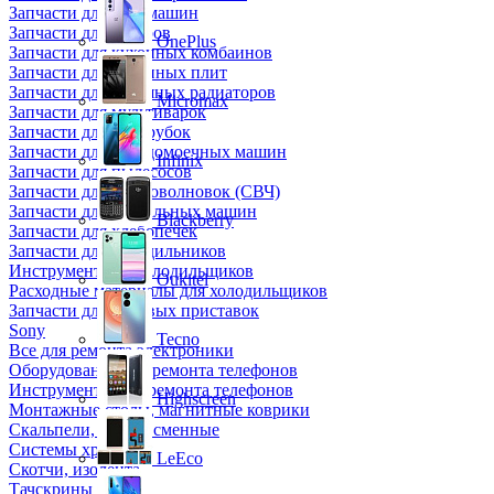
Запчасти для кофемашин
Запчасти для кулеров
OnePlus
Запчасти для кухонных комбаинов
Запчасти для кухонных плит
Запчасти для масляных радиаторов
Micromax
Запчасти для мультиварок
Запчасти для мясорубок
Запчасти для посудомоечных машин
Infinix
Запчасти для пылесосов
Запчасти для микроволновок (СВЧ)
Запчасти для стиральных машин
Blackberry
Запчасти для хлебопечек
Запчасти для холодильников
Инструмент для холодильщиков
Oukitel
Расходные материалы для холодильщиков
Запчасти для игровых приставок
Sony
Tecno
Все для ремонта электроники
Оборудование для ремонта телефонов
Инструменты для ремонта телефонов
Highscreen
Монтажные столы, магнитные коврики
Скальпели, лезвия сменные
Системы хранения
LeEco
Скотчи, изолента
Тачскрины