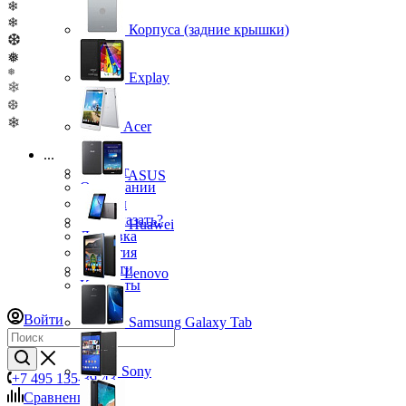
❄
❄
Корпуса (задние крышки)
❆
❅
❅
Explay
❄
❆
❄
Acer
...
Каталог
ASUS
О компании
Бренды
Как заказать?
Huawei
Доставка
Гарантия
Новости
Lenovo
Контакты
Войти
Samsung Galaxy Tab
Sony
+7 495 135-39-43
Сравнение
0