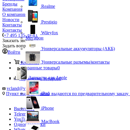
Бренды
Realme
Компания
О компании
Новости
Prestigio
Контакты
Контакты
Wileyfox
+7 495 135-39-43
Мегафон
Заказать звонок
Задать вопрос
Универсальные аккумуляторы (АКБ)
Войти
Универсальные разъемы/контакты
Корзина
0
Избранные товары
0
Запчасти для Apple
Сравнение товаров
0
vcland@vcland.ru
iPad
Пункт выдачи (заказы выдаются по предварительному заказу н
iPhone
Вконтакте
Telegram
YouTube
MacBook
Одноклассники
WhatsApp