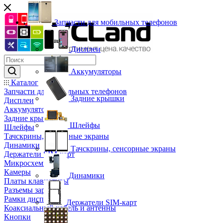
Запчасти для мобильных телефонов
Дисплеи
Аккумуляторы
Каталог
Запчасти для мобильных телефонов
Задние крышки
Дисплеи
Аккумуляторы
Задние крышки
Шлейфы
Шлейфы
Тачскрины, сенсорные экраны
Динамики
Тачскрины, сенсорные экраны
Держатели SIM-карт
Микросхемы
Камеры
Динамики
Платы клавиатуры
Разъемы зарядки
Рамки дисплея
Держатели SIM-карт
Коаксиальный кабель и антенны
Кнопки