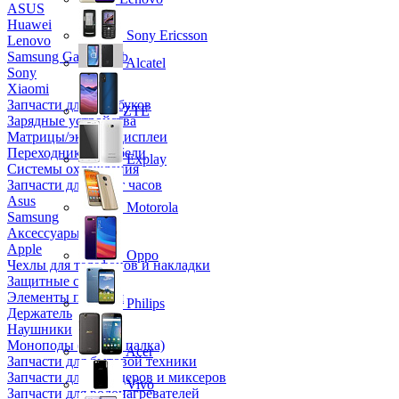
ASUS
Huawei
Sony Ericsson
Lenovo
Samsung Galaxy Tab
Alcatel
Sony
Xiaomi
Запчасти для ноутбуков
ZTE
Зарядные устройства
Матрицы/экраны/дисплеи
Переходники и кабели
Explay
Системы охлаждения
Запчасти для смарт часов
Asus
Motorola
Samsung
Аксессуары
Apple
Oppo
Чехлы для телефонов и накладки
Защитные стекла
Элементы питания
Philips
Держатель
Наушники
Моноподы (Селфи палка)
Acer
Запчасти для бытовой техники
Запчасти для блендеров и миксеров
Vivo
Запчасти для водонагревателей