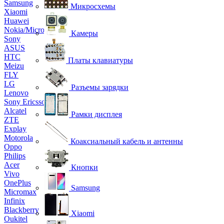
Samsung
Микросхемы
Xiaomi
Huawei
Nokia/Microsoft
Камеры
Sony
ASUS
HTC
Платы клавиатуры
Meizu
FLY
LG
Разъемы зарядки
Lenovo
Sony Ericsson
Alcatel
Рамки дисплея
ZTE
Explay
Motorola
Коаксиальный кабель и антенны
Oppo
Philips
Acer
Кнопки
Vivo
OnePlus
Samsung
Micromax
Infinix
Blackberry
Xiaomi
Oukitel