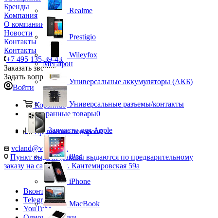
Бренды
Realme
Компания
О компании
Новости
Prestigio
Контакты
Контакты
Wileyfox
+7 495 135-39-43
Мегафон
Заказать звонок
Задать вопрос
Универсальные аккумуляторы (АКБ)
Войти
Универсальные разъемы/контакты
Корзина
0
Избранные товары
0
Запчасти для Apple
Сравнение товаров
0
vcland@vcland.ru
iPad
Пункт выдачи (заказы выдаются по предварительному
заказу на сайте), ул. Кантемировская 59а
iPhone
Вконтакте
Telegram
MacBook
YouTube
Одноклассники