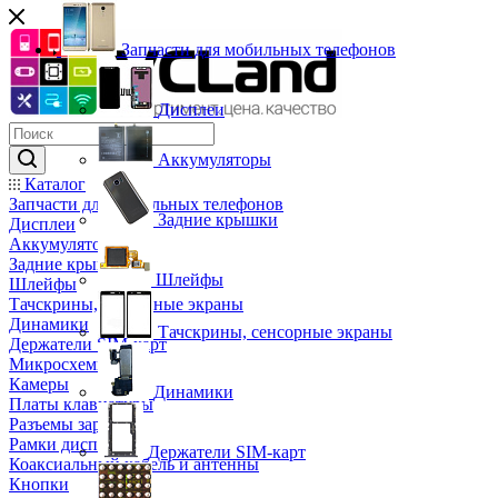
Запчасти для мобильных телефонов
Дисплеи
Аккумуляторы
Каталог
Запчасти для мобильных телефонов
Задние крышки
Дисплеи
Аккумуляторы
Задние крышки
Шлейфы
Шлейфы
Тачскрины, сенсорные экраны
Динамики
Тачскрины, сенсорные экраны
Держатели SIM-карт
Микросхемы
Камеры
Динамики
Платы клавиатуры
Разъемы зарядки
Рамки дисплея
Держатели SIM-карт
Коаксиальный кабель и антенны
Кнопки