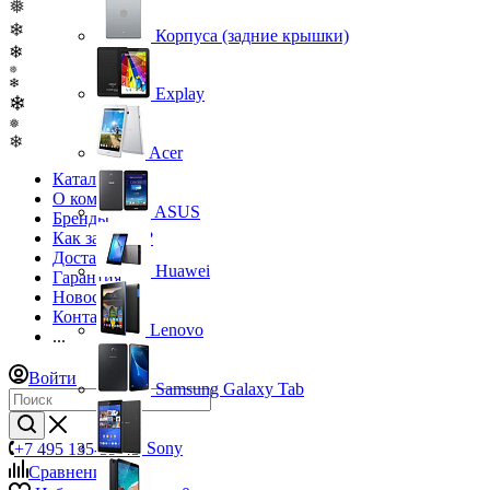
❅
❄
Корпуса (задние крышки)
❄
❅
❄
Explay
❄
❅
❄
Acer
Каталог
О компании
ASUS
Бренды
Как заказать?
Доставка
Huawei
Гарантия
Новости
Контакты
Lenovo
...
Войти
Samsung Galaxy Tab
Sony
+7 495 135-39-43
Сравнение
0