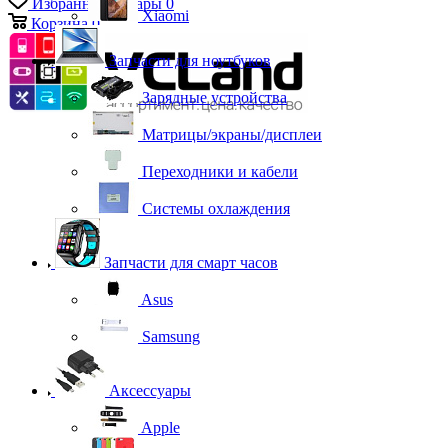
Избранные товары
0
Xiaomi
Корзина
0
Запчасти для ноутбуков
Зарядные устройства
Матрицы/экраны/дисплеи
Переходники и кабели
Системы охлаждения
Запчасти для смарт часов
Asus
Samsung
Аксессуары
Apple