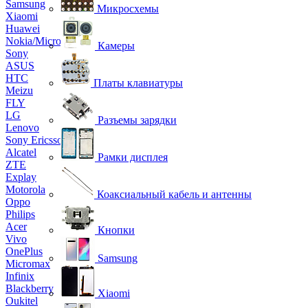
Samsung
Микросхемы
Xiaomi
Huawei
Nokia/Microsoft
Камеры
Sony
ASUS
HTC
Платы клавиатуры
Meizu
FLY
LG
Разъемы зарядки
Lenovo
Sony Ericsson
Alcatel
Рамки дисплея
ZTE
Explay
Motorola
Коаксиальный кабель и антенны
Oppo
Philips
Acer
Кнопки
Vivo
OnePlus
Samsung
Micromax
Infinix
Blackberry
Xiaomi
Oukitel