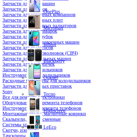
Запчасти для кофемашин
Запчасти для кулеров
OnePlus
Запчасти для кухонных комбаинов
Запчасти для кухонных плит
Запчасти для масляных радиаторов
Micromax
Запчасти для мультиварок
Запчасти для мясорубок
Запчасти для посудомоечных машин
Infinix
Запчасти для пылесосов
Запчасти для микроволновок (СВЧ)
Запчасти для стиральных машин
Blackberry
Запчасти для хлебопечек
Запчасти для холодильников
Инструмент для холодильщиков
Oukitel
Расходные материалы для холодильщиков
Запчасти для игровых приставок
Sony
Tecno
Все для ремонта электроники
Оборудование для ремонта телефонов
Инструменты для ремонта телефонов
Highscreen
Монтажные столы, магнитные коврики
Скальпели, лезвия сменные
Системы хранения
LeEco
Скотчи, изолента
Тачскрины