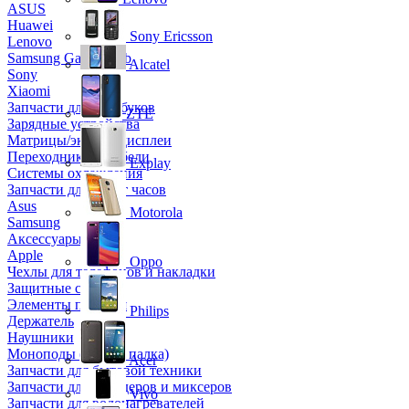
ASUS
Huawei
Sony Ericsson
Lenovo
Samsung Galaxy Tab
Alcatel
Sony
Xiaomi
Запчасти для ноутбуков
ZTE
Зарядные устройства
Матрицы/экраны/дисплеи
Переходники и кабели
Explay
Системы охлаждения
Запчасти для смарт часов
Asus
Motorola
Samsung
Аксессуары
Apple
Oppo
Чехлы для телефонов и накладки
Защитные стекла
Элементы питания
Philips
Держатель
Наушники
Моноподы (Селфи палка)
Acer
Запчасти для бытовой техники
Запчасти для блендеров и миксеров
Vivo
Запчасти для водонагревателей