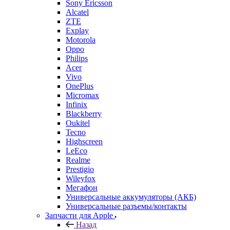
Sony Ericsson
Alcatel
ZTE
Explay
Motorola
Oppo
Philips
Acer
Vivo
OnePlus
Micromax
Infinix
Blackberry
Oukitel
Tecno
Highscreen
LeEco
Realme
Prestigio
Wileyfox
Мегафон
Универсальные аккумуляторы (АКБ)
Универсальные разъемы/контакты
Запчасти для Apple
Назад