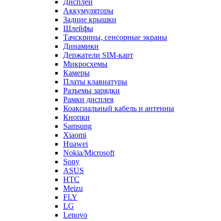
Дисплеи
Аккумуляторы
Задние крышки
Шлейфы
Тачскрины, сенсорные экраны
Динамики
Держатели SIM-карт
Микросхемы
Камеры
Платы клавиатуры
Разъемы зарядки
Рамки дисплея
Коаксиальный кабель и антенны
Кнопки
Samsung
Xiaomi
Huawei
Nokia/Microsoft
Sony
ASUS
HTC
Meizu
FLY
LG
Lenovo