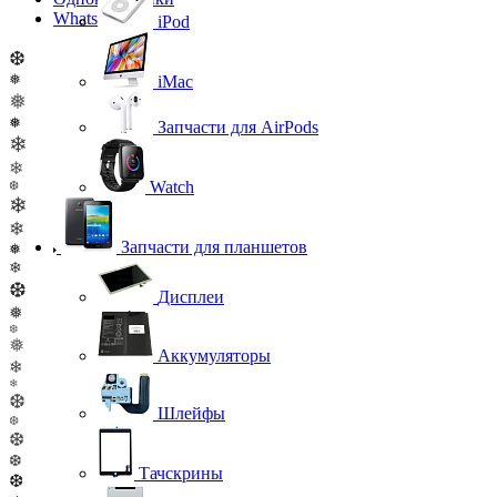
WhatsApp
iPod
❆
❅
iMac
❅
❅
Запчасти для AirPods
❄
❄
Watch
❆
❄
❄
Запчасти для планшетов
❅
❄
❆
Дисплеи
❅
❆
❅
Аккумуляторы
❄
❄
❆
Шлейфы
❆
❆
❆
Тачскрины
❆