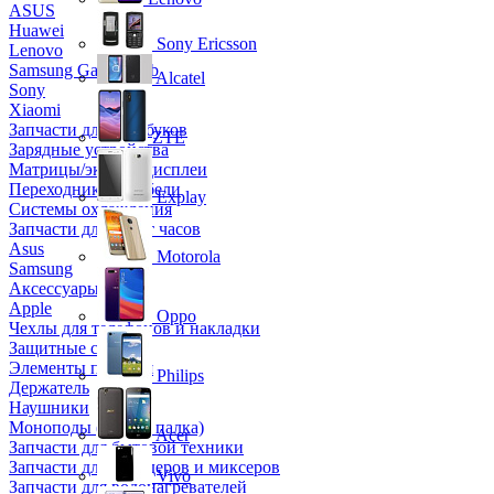
ASUS
Huawei
Sony Ericsson
Lenovo
Samsung Galaxy Tab
Alcatel
Sony
Xiaomi
Запчасти для ноутбуков
ZTE
Зарядные устройства
Матрицы/экраны/дисплеи
Переходники и кабели
Explay
Системы охлаждения
Запчасти для смарт часов
Asus
Motorola
Samsung
Аксессуары
Apple
Oppo
Чехлы для телефонов и накладки
Защитные стекла
Элементы питания
Philips
Держатель
Наушники
Моноподы (Селфи палка)
Acer
Запчасти для бытовой техники
Запчасти для блендеров и миксеров
Vivo
Запчасти для водонагревателей