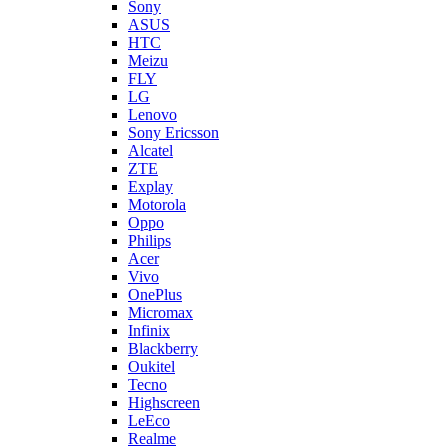
Sony
ASUS
HTC
Meizu
FLY
LG
Lenovo
Sony Ericsson
Alcatel
ZTE
Explay
Motorola
Oppo
Philips
Acer
Vivo
OnePlus
Micromax
Infinix
Blackberry
Oukitel
Tecno
Highscreen
LeEco
Realme