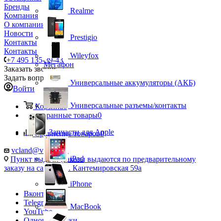
Бренды
Realme
Компания
О компании
Новости
Prestigio
Контакты
Контакты
Wileyfox
+7 495 135-39-43
Мегафон
Заказать звонок
Задать вопрос
Универсальные аккумуляторы (АКБ)
Войти
Универсальные разъемы/контакты
Корзина
0
Избранные товары
0
Запчасти для Apple
Сравнение товаров
0
vcland@vcland.ru
iPad
Пункт выдачи (заказы выдаются по предварительному
заказу на сайте), ул. Кантемировская 59а
iPhone
Вконтакте
Telegram
MacBook
YouTube
Одноклассники