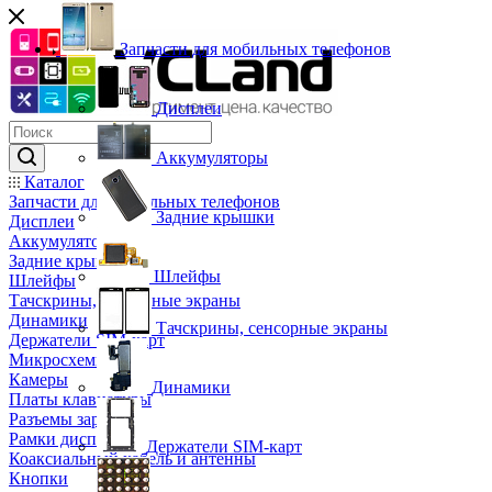
Запчасти для мобильных телефонов
Дисплеи
Аккумуляторы
Каталог
Запчасти для мобильных телефонов
Задние крышки
Дисплеи
Аккумуляторы
Задние крышки
Шлейфы
Шлейфы
Тачскрины, сенсорные экраны
Динамики
Тачскрины, сенсорные экраны
Держатели SIM-карт
Микросхемы
Камеры
Динамики
Платы клавиатуры
Разъемы зарядки
Рамки дисплея
Держатели SIM-карт
Коаксиальный кабель и антенны
Кнопки