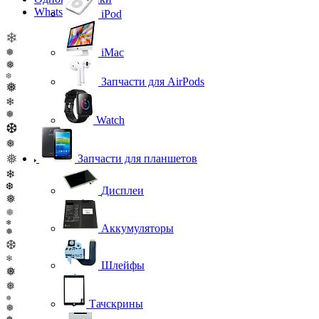
WhatsApp
iPod
❄
❅
iMac
❅
❆
Запчасти для AirPods
❅
❄
❅
Watch
❆
❅
❅
Запчасти для планшетов
❄
❆
Дисплеи
❅
❅
❄
Аккумуляторы
❅
❆
❄
Шлейфы
❅
❅
❅
Тачскрины
❅