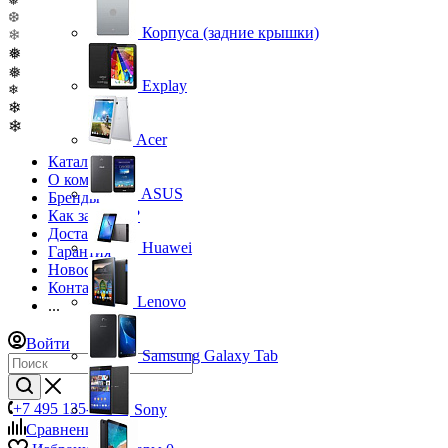
❅
❆
Корпуса (задние крышки)
❄
❅
❅
Explay
❄
❄
❄
Acer
Каталог
О компании
ASUS
Бренды
Как заказать?
Доставка
Huawei
Гарантия
Новости
Контакты
Lenovo
...
Войти
Samsung Galaxy Tab
+7 495 135-39-43
Sony
Сравнение
0