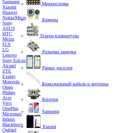
Samsung
Микросхемы
Xiaomi
Huawei
Nokia/Microsoft
Камеры
Sony
ASUS
HTC
Платы клавиатуры
Meizu
FLY
LG
Разъемы зарядки
Lenovo
Sony Ericsson
Alcatel
Рамки дисплея
ZTE
Explay
Motorola
Коаксиальный кабель и антенны
Oppo
Philips
Acer
Кнопки
Vivo
OnePlus
Samsung
Micromax
Infinix
Blackberry
Xiaomi
Oukitel