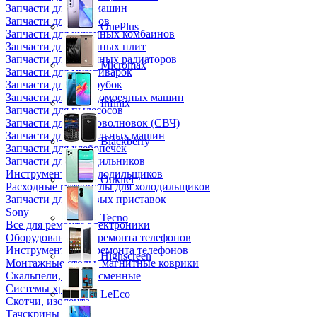
Запчасти для кофемашин
Запчасти для кулеров
OnePlus
Запчасти для кухонных комбаинов
Запчасти для кухонных плит
Запчасти для масляных радиаторов
Micromax
Запчасти для мультиварок
Запчасти для мясорубок
Запчасти для посудомоечных машин
Infinix
Запчасти для пылесосов
Запчасти для микроволновок (СВЧ)
Запчасти для стиральных машин
Blackberry
Запчасти для хлебопечек
Запчасти для холодильников
Инструмент для холодильщиков
Oukitel
Расходные материалы для холодильщиков
Запчасти для игровых приставок
Sony
Tecno
Все для ремонта электроники
Оборудование для ремонта телефонов
Инструменты для ремонта телефонов
Highscreen
Монтажные столы, магнитные коврики
Скальпели, лезвия сменные
Системы хранения
LeEco
Скотчи, изолента
Тачскрины