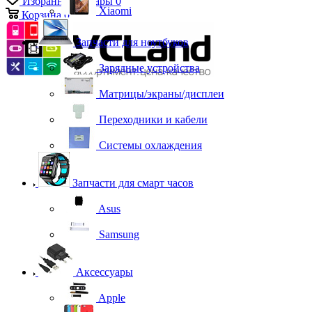
Избранные товары
0
Xiaomi
Корзина
0
Запчасти для ноутбуков
Зарядные устройства
Матрицы/экраны/дисплеи
Переходники и кабели
Системы охлаждения
Запчасти для смарт часов
Asus
Samsung
Аксессуары
Apple