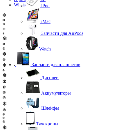
WhatsApp
iPod
❆
❆
iMac
❅
❄
Запчасти для AirPods
❄
❄
❅
❆
Watch
❆
❆
Запчасти для планшетов
❄
❆
❅
Дисплеи
❆
❅
❅
Аккумуляторы
❆
❄
Шлейфы
❄
❆
❆
❆
Тачскрины
❅