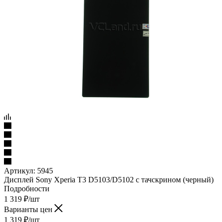
Артикул:
5945
Дисплей Sony Xperia T3 D5103/D5102 с тачскрином (черный)
Подробности
1 319
₽
/шт
Варианты цен
1 319
₽
/шт