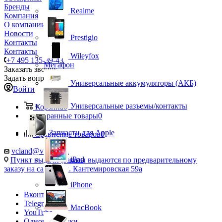
Бренды
Realme
Компания
О компании
Новости
Prestigio
Контакты
Контакты
Wileyfox
+7 495 135-39-43
Мегафон
Заказать звонок
Задать вопрос
Универсальные аккумуляторы (АКБ)
Войти
Универсальные разъемы/контакты
Корзина
0
Избранные товары
0
Запчасти для Apple
Сравнение товаров
0
vcland@vcland.ru
iPad
Пункт выдачи (заказы выдаются по предварительному
заказу на сайте), ул. Кантемировская 59а
iPhone
Вконтакте
Telegram
MacBook
YouTube
Одноклассники