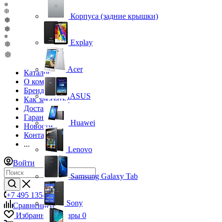
❄
❆
Корпуса (задние крышки)
❅
❅
❄
Explay
❅
❅
Acer
Каталог
О компании
Бренды
ASUS
Как заказать?
Доставка
Гарантия
Huawei
Новости
Контакты
...
Lenovo
Войти
Samsung Galaxy Tab
+7 495 135-39-43
Sony
Сравнение
0
Избранные товары
0