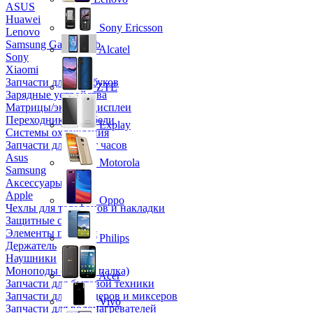
ASUS
Huawei
Sony Ericsson
Lenovo
Samsung Galaxy Tab
Alcatel
Sony
Xiaomi
Запчасти для ноутбуков
ZTE
Зарядные устройства
Матрицы/экраны/дисплеи
Переходники и кабели
Explay
Системы охлаждения
Запчасти для смарт часов
Asus
Motorola
Samsung
Аксессуары
Apple
Oppo
Чехлы для телефонов и накладки
Защитные стекла
Элементы питания
Philips
Держатель
Наушники
Моноподы (Селфи палка)
Acer
Запчасти для бытовой техники
Запчасти для блендеров и миксеров
Vivo
Запчасти для водонагревателей