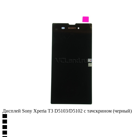
Дисплей Sony Xperia T3 D5103/D5102 с тачскрином (черный)