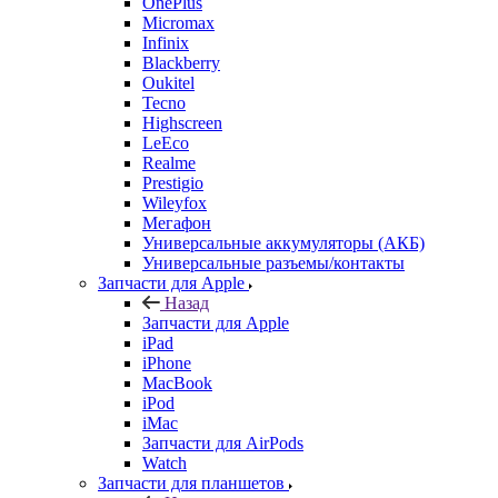
OnePlus
Micromax
Infinix
Blackberry
Oukitel
Tecno
Highscreen
LeEco
Realme
Prestigio
Wileyfox
Мегафон
Универсальные аккумуляторы (АКБ)
Универсальные разъемы/контакты
Запчасти для Apple
Назад
Запчасти для Apple
iPad
iPhone
MacBook
iPod
iMac
Запчасти для AirPods
Watch
Запчасти для планшетов