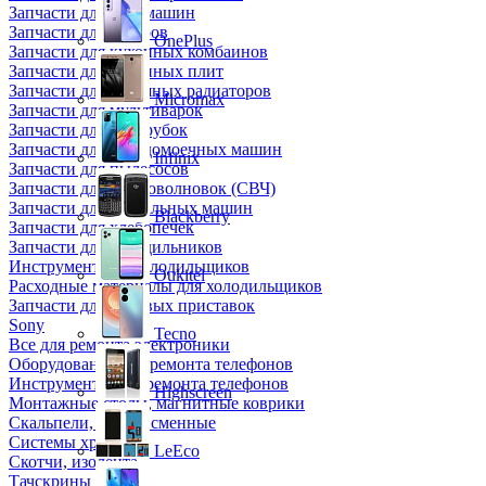
Запчасти для кофемашин
Запчасти для кулеров
OnePlus
Запчасти для кухонных комбаинов
Запчасти для кухонных плит
Запчасти для масляных радиаторов
Micromax
Запчасти для мультиварок
Запчасти для мясорубок
Запчасти для посудомоечных машин
Infinix
Запчасти для пылесосов
Запчасти для микроволновок (СВЧ)
Запчасти для стиральных машин
Blackberry
Запчасти для хлебопечек
Запчасти для холодильников
Инструмент для холодильщиков
Oukitel
Расходные материалы для холодильщиков
Запчасти для игровых приставок
Sony
Tecno
Все для ремонта электроники
Оборудование для ремонта телефонов
Инструменты для ремонта телефонов
Highscreen
Монтажные столы, магнитные коврики
Скальпели, лезвия сменные
Системы хранения
LeEco
Скотчи, изолента
Тачскрины