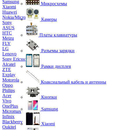
Samsung
Микросхемы
Xiaomi
Huawei
Nokia/Microsoft
Камеры
Sony
ASUS
HTC
Платы клавиатуры
Meizu
FLY
LG
Разъемы зарядки
Lenovo
Sony Ericsson
Alcatel
Рамки дисплея
ZTE
Explay
Motorola
Коаксиальный кабель и антенны
Oppo
Philips
Acer
Кнопки
Vivo
OnePlus
Samsung
Micromax
Infinix
Blackberry
Xiaomi
Oukitel