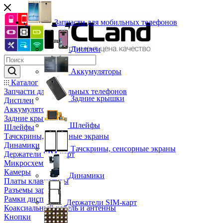
Запчасти для мобильных телефонов
Дисплеи
Аккумуляторы
Каталог
Запчасти для мобильных телефонов
Задние крышки
Дисплеи
Аккумуляторы
Задние крышки
Шлейфы
Шлейфы
Тачскрины, сенсорные экраны
Динамики
Тачскрины, сенсорные экраны
Держатели SIM-карт
Микросхемы
Камеры
Динамики
Платы клавиатуры
Разъемы зарядки
Рамки дисплея
Держатели SIM-карт
Коаксиальный кабель и антенны
Кнопки