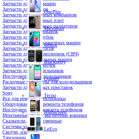
Запчасти для кофемашин
Запчасти для кулеров
OnePlus
Запчасти для кухонных комбаинов
Запчасти для кухонных плит
Запчасти для масляных радиаторов
Micromax
Запчасти для мультиварок
Запчасти для мясорубок
Запчасти для посудомоечных машин
Infinix
Запчасти для пылесосов
Запчасти для микроволновок (СВЧ)
Запчасти для стиральных машин
Blackberry
Запчасти для хлебопечек
Запчасти для холодильников
Инструмент для холодильщиков
Oukitel
Расходные материалы для холодильщиков
Запчасти для игровых приставок
Sony
Tecno
Все для ремонта электроники
Оборудование для ремонта телефонов
Инструменты для ремонта телефонов
Highscreen
Монтажные столы, магнитные коврики
Скальпели, лезвия сменные
Системы хранения
LeEco
Скотчи, изолента
Тачскрины