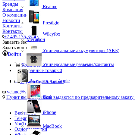
Бренды
Realme
Компания
О компании
Новости
Prestigio
Контакты
Контакты
Wileyfox
+7 495 135-39-43
Мегафон
Заказать звонок
Задать вопрос
Универсальные аккумуляторы (АКБ)
Войти
Универсальные разъемы/контакты
Корзина
0
Избранные товары
0
Запчасти для Apple
Сравнение товаров
0
vcland@vcland.ru
iPad
Пункт выдачи (заказы выдаются по предварительному заказу н
iPhone
Вконтакте
Telegram
YouTube
MacBook
Одноклассники
WhatsApp