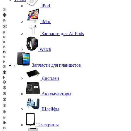
iPod
❆
❆
❆
iMac
❄
❆
Запчасти для AirPods
❄
❅
❄
Watch
❅
❄
❅
Запчасти для планшетов
❆
❄
❆
Дисплеи
❆
❆
❆
Аккумуляторы
❆
❄
Шлейфы
❅
❆
❅
Тачскрины
❅