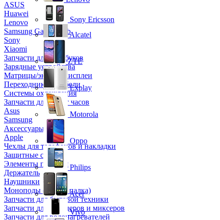
ASUS
Huawei
Sony Ericsson
Lenovo
Samsung Galaxy Tab
Alcatel
Sony
Xiaomi
Запчасти для ноутбуков
ZTE
Зарядные устройства
Матрицы/экраны/дисплеи
Переходники и кабели
Explay
Системы охлаждения
Запчасти для смарт часов
Asus
Motorola
Samsung
Аксессуары
Apple
Oppo
Чехлы для телефонов и накладки
Защитные стекла
Элементы питания
Philips
Держатель
Наушники
Моноподы (Селфи палка)
Acer
Запчасти для бытовой техники
Запчасти для блендеров и миксеров
Vivo
Запчасти для водонагревателей