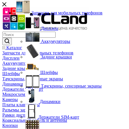
Запчасти для мобильных телефонов
Дисплеи
Аккумуляторы
Каталог
Запчасти для мобильных телефонов
Задние крышки
Дисплеи
Аккумуляторы
Задние крышки
Шлейфы
Шлейфы
Тачскрины, сенсорные экраны
Динамики
Тачскрины, сенсорные экраны
Держатели SIM-карт
Микросхемы
Камеры
Динамики
Платы клавиатуры
Разъемы зарядки
Рамки дисплея
Держатели SIM-карт
Коаксиальный кабель и антенны
Кнопки