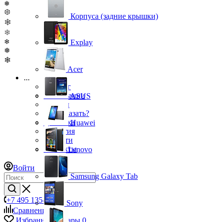
❅
❆
Корпуса (задние крышки)
❄
❄
❄
Explay
❅
❄
Acer
...
Каталог
О компании
ASUS
Бренды
Как заказать?
Доставка
Huawei
Гарантия
Новости
Контакты
Lenovo
Войти
Samsung Galaxy Tab
+7 495 135-39-43
Sony
Сравнение
0
Избранные товары
0