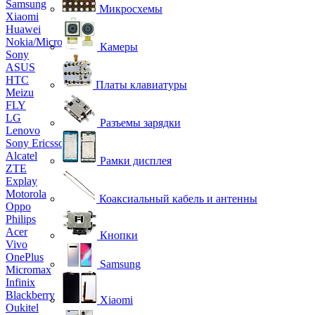
Samsung
Микросхемы
Xiaomi
Huawei
Nokia/Microsoft
Камеры
Sony
ASUS
HTC
Платы клавиатуры
Meizu
FLY
LG
Разъемы зарядки
Lenovo
Sony Ericsson
Alcatel
Рамки дисплея
ZTE
Explay
Motorola
Коаксиальный кабель и антенны
Oppo
Philips
Acer
Кнопки
Vivo
OnePlus
Samsung
Micromax
Infinix
Blackberry
Xiaomi
Oukitel