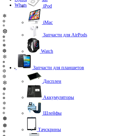
WhatsApp
iPod
❄
❆
iMac
❄
❆
Запчасти для AirPods
❆
❄
❄
❆
Watch
❄
❄
❆
Запчасти для планшетов
❆
❆
Дисплеи
❄
❅
❆
Аккумуляторы
❄
❅
❄
Шлейфы
❆
❅
❅
Тачскрины
❄