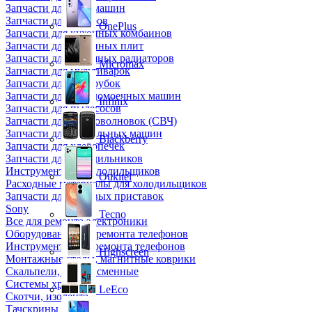
Запчасти для кофемашин
Запчасти для кулеров
OnePlus
Запчасти для кухонных комбаинов
Запчасти для кухонных плит
Запчасти для масляных радиаторов
Micromax
Запчасти для мультиварок
Запчасти для мясорубок
Запчасти для посудомоечных машин
Infinix
Запчасти для пылесосов
Запчасти для микроволновок (СВЧ)
Запчасти для стиральных машин
Blackberry
Запчасти для хлебопечек
Запчасти для холодильников
Инструмент для холодильщиков
Oukitel
Расходные материалы для холодильщиков
Запчасти для игровых приставок
Sony
Tecno
Все для ремонта электроники
Оборудование для ремонта телефонов
Инструменты для ремонта телефонов
Highscreen
Монтажные столы, магнитные коврики
Скальпели, лезвия сменные
Системы хранения
LeEco
Скотчи, изолента
Тачскрины