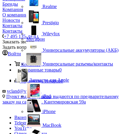
Бренды
Realme
Компания
О компании
Новости
Prestigio
Контакты
Контакты
Wileyfox
+7 495 135-39-43
Мегафон
Заказать звонок
Задать вопрос
Универсальные аккумуляторы (АКБ)
Войти
Универсальные разъемы/контакты
Корзина
0
Избранные товары
0
Запчасти для Apple
Сравнение товаров
0
vcland@vcland.ru
iPad
Пункт выдачи (заказы выдаются по предварительному
заказу на сайте), ул. Кантемировская 59а
iPhone
Вконтакте
Telegram
MacBook
YouTube
Одноклассники