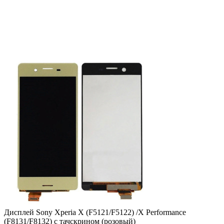
Дисплей Sony Xperia X (F5121/F5122) /X Performance
(F8131/F8132) с тачскрином (розовый)