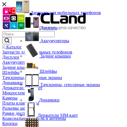
Запчасти для мобильных телефонов
Дисплеи
Аккумуляторы
Каталог
Запчасти для мобильных телефонов
Задние крышки
Дисплеи
Аккумуляторы
Задние крышки
Шлейфы
Шлейфы
Тачскрины, сенсорные экраны
Динамики
Тачскрины, сенсорные экраны
Держатели SIM-карт
Микросхемы
Камеры
Динамики
Платы клавиатуры
Разъемы зарядки
Рамки дисплея
Держатели SIM-карт
Коаксиальный кабель и антенны
Кнопки