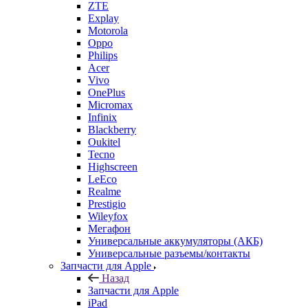
Philips
Acer
Vivo
OnePlus
Micromax
Infinix
Blackberry
Oukitel
Tecno
Highscreen
LeEco
Realme
Prestigio
Wileyfox
Мегафон
Универсальные аккумуляторы (АКБ)
Универсальные разъемы/контакты
Запчасти для Apple
Назад
Запчасти для Apple
iPad
iPhone
MacBook
iPod
iMac