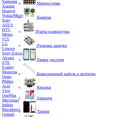
Samsung
Микросхемы
Xiaomi
Huawei
Nokia/Microsoft
Камеры
Sony
ASUS
HTC
Платы клавиатуры
Meizu
FLY
LG
Разъемы зарядки
Lenovo
Sony Ericsson
Alcatel
Рамки дисплея
ZTE
Explay
Motorola
Коаксиальный кабель и антенны
Oppo
Philips
Acer
Кнопки
Vivo
OnePlus
Samsung
Micromax
Infinix
Blackberry
Xiaomi
Oukitel