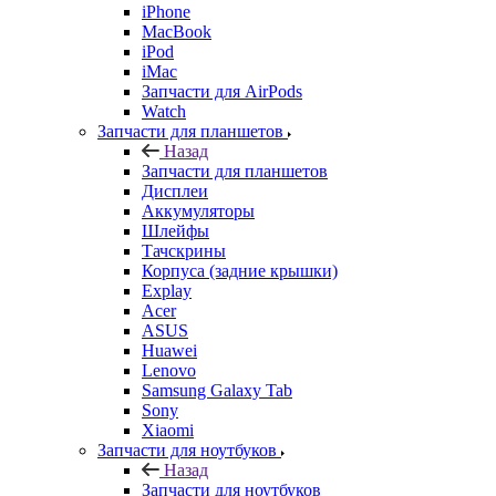
Запчасти для AirPods
Watch
Запчасти для планшетов
Назад
Запчасти для планшетов
Дисплеи
Аккумуляторы
Шлейфы
Тачскрины
Корпуса (задние крышки)
Explay
Acer
ASUS
Huawei
Lenovo
Samsung Galaxy Tab
Sony
Xiaomi
Запчасти для ноутбуков
Назад
Запчасти для ноутбуков
Зарядные устройства
Матрицы/экраны/дисплеи
Переходники и кабели
Системы охлаждения