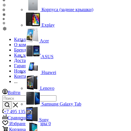
❄
❄
Корпуса (задние крышки)
❆
❅
❅
❄
Explay
❅
Каталог
Acer
О компании
Бренды
Как заказать?
ASUS
Доставка
Гарантия
Новости
Huawei
Контакты
...
Lenovo
Войти
Samsung Galaxy Tab
+7 495 135-39-43
Сравнение
0
Sony
Избранные товары
0
Корзина
0