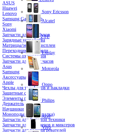
ASUS
Huawei
Sony Ericsson
Lenovo
Samsung Galaxy Tab
Alcatel
Sony
Xiaomi
Запчасти для ноутбуков
ZTE
Зарядные устройства
Матрицы/экраны/дисплеи
Переходники и кабели
Explay
Системы охлаждения
Запчасти для смарт часов
Asus
Motorola
Samsung
Аксессуары
Apple
Oppo
Чехлы для телефонов и накладки
Защитные стекла
Элементы питания
Philips
Держатель
Наушники
Моноподы (Селфи палка)
Acer
Запчасти для бытовой техники
Запчасти для блендеров и миксеров
Vivo
Запчасти для водонагревателей