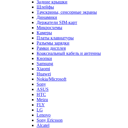
Держатели SIM-карт
Микросхемы
Камеры
Платы клавиатуры
Разъемы зарядки
Рамки дисплея
Коаксиальный кабель и антенны
Кнопки
Samsung
Xiaomi
Huawei
Nokia/Microsoft
Sony
ASUS
HTC
Meizu
FLY
LG
Lenovo
Sony Ericsson
Alcatel
ZTE
Explay
Motorola
Oppo