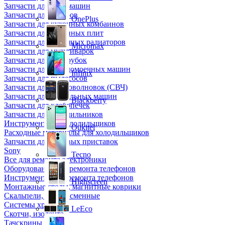
Запчасти для кофемашин
Запчасти для кулеров
OnePlus
Запчасти для кухонных комбаинов
Запчасти для кухонных плит
Запчасти для масляных радиаторов
Micromax
Запчасти для мультиварок
Запчасти для мясорубок
Запчасти для посудомоечных машин
Infinix
Запчасти для пылесосов
Запчасти для микроволновок (СВЧ)
Запчасти для стиральных машин
Blackberry
Запчасти для хлебопечек
Запчасти для холодильников
Инструмент для холодильщиков
Oukitel
Расходные материалы для холодильщиков
Запчасти для игровых приставок
Sony
Tecno
Все для ремонта электроники
Оборудование для ремонта телефонов
Инструменты для ремонта телефонов
Highscreen
Монтажные столы, магнитные коврики
Скальпели, лезвия сменные
Системы хранения
LeEco
Скотчи, изолента
Тачскрины