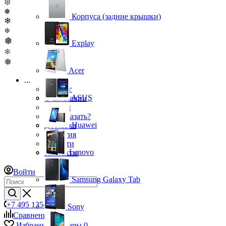
❆
❅
Корпуса (задние крышки)
❄
❄
❅
Explay
❄
❅
Acer
...
Каталог
ASUS
О компании
Бренды
Как заказать?
Huawei
Доставка
Гарантия
Новости
Lenovo
Контакты
Войти
Samsung Galaxy Tab
+7 495 135-39-43
Sony
Сравнение
0
Избранные товары
0