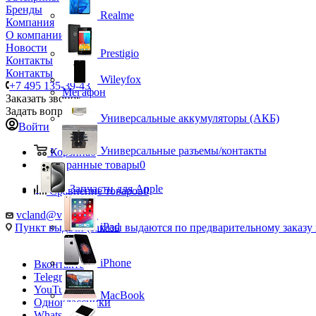
Бренды
Realme
Компания
О компании
Новости
Prestigio
Контакты
Контакты
Wileyfox
+7 495 135-39-43
Мегафон
Заказать звонок
Задать вопрос
Универсальные аккумуляторы (АКБ)
Войти
Универсальные разъемы/контакты
Корзина
0
Избранные товары
0
Запчасти для Apple
Сравнение товаров
0
vcland@vcland.ru
iPad
Пункт выдачи (заказы выдаются по предварительному заказу н
iPhone
Вконтакте
Telegram
YouTube
MacBook
Одноклассники
WhatsApp