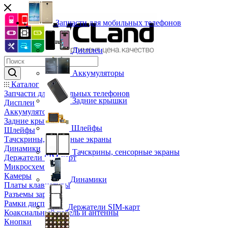
Запчасти для мобильных телефонов
Дисплеи
Аккумуляторы
Каталог
Запчасти для мобильных телефонов
Задние крышки
Дисплеи
Аккумуляторы
Задние крышки
Шлейфы
Шлейфы
Тачскрины, сенсорные экраны
Динамики
Тачскрины, сенсорные экраны
Держатели SIM-карт
Микросхемы
Камеры
Динамики
Платы клавиатуры
Разъемы зарядки
Рамки дисплея
Держатели SIM-карт
Коаксиальный кабель и антенны
Кнопки