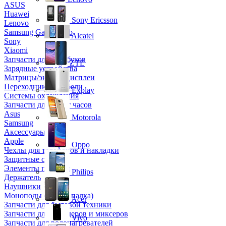
ASUS
Huawei
Sony Ericsson
Lenovo
Samsung Galaxy Tab
Alcatel
Sony
Xiaomi
Запчасти для ноутбуков
ZTE
Зарядные устройства
Матрицы/экраны/дисплеи
Переходники и кабели
Explay
Системы охлаждения
Запчасти для смарт часов
Asus
Motorola
Samsung
Аксессуары
Apple
Oppo
Чехлы для телефонов и накладки
Защитные стекла
Элементы питания
Philips
Держатель
Наушники
Моноподы (Селфи палка)
Acer
Запчасти для бытовой техники
Запчасти для блендеров и миксеров
Vivo
Запчасти для водонагревателей