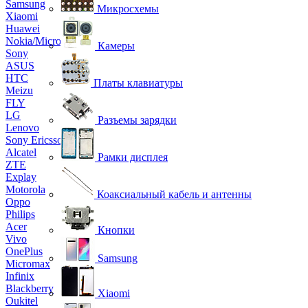
Samsung
Микросхемы
Xiaomi
Huawei
Nokia/Microsoft
Камеры
Sony
ASUS
HTC
Платы клавиатуры
Meizu
FLY
LG
Разъемы зарядки
Lenovo
Sony Ericsson
Alcatel
Рамки дисплея
ZTE
Explay
Motorola
Коаксиальный кабель и антенны
Oppo
Philips
Acer
Кнопки
Vivo
OnePlus
Samsung
Micromax
Infinix
Blackberry
Xiaomi
Oukitel