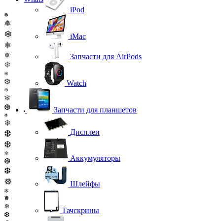
iPod
❅
❅
❄
iMac
❅
❅
Запчасти для AirPods
❄
❄
❆
Watch
❄
❄
❆
Запчасти для планшетов
❅
❄
Дисплеи
❆
❆
❄
Аккумуляторы
❆
❆
❅
Шлейфы
❄
❅
❄
Тачскрины
❆