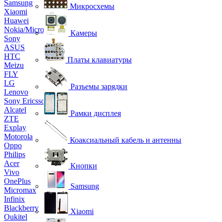
Samsung
Микросхемы
Xiaomi
Huawei
Nokia/Microsoft
Камеры
Sony
ASUS
HTC
Платы клавиатуры
Meizu
FLY
LG
Разъемы зарядки
Lenovo
Sony Ericsson
Alcatel
Рамки дисплея
ZTE
Explay
Motorola
Коаксиальный кабель и антенны
Oppo
Philips
Acer
Кнопки
Vivo
OnePlus
Samsung
Micromax
Infinix
Blackberry
Xiaomi
Oukitel