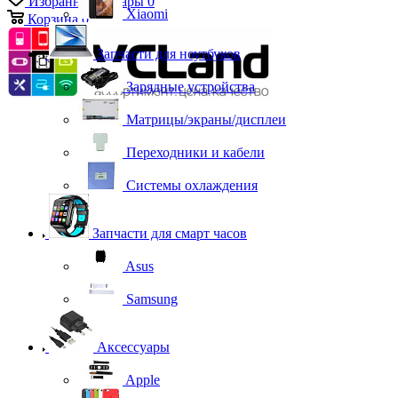
Избранные товары
0
Xiaomi
Корзина
0
Запчасти для ноутбуков
Зарядные устройства
Матрицы/экраны/дисплеи
Переходники и кабели
Системы охлаждения
Запчасти для смарт часов
Asus
Samsung
Аксессуары
Apple