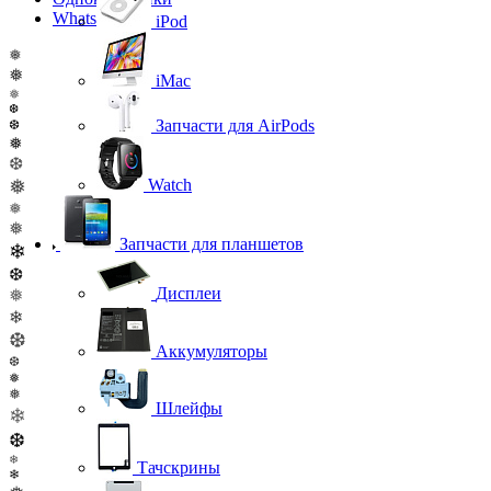
WhatsApp
iPod
❅
❅
iMac
❅
❆
Запчасти для AirPods
❆
❅
❆
❅
Watch
❅
❅
Запчасти для планшетов
❄
❆
Дисплеи
❅
❄
❆
Аккумуляторы
❆
❅
❅
Шлейфы
❄
❆
❄
Тачскрины
❄