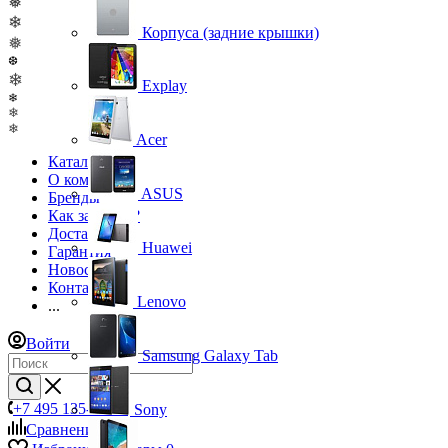
❅
❄
Корпуса (задние крышки)
❅
❆
❄
Explay
❄
❄
❄
Acer
Каталог
О компании
ASUS
Бренды
Как заказать?
Доставка
Huawei
Гарантия
Новости
Контакты
Lenovo
...
Войти
Samsung Galaxy Tab
+7 495 135-39-43
Sony
Сравнение
0