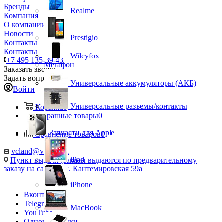
Бренды
Realme
Компания
О компании
Новости
Prestigio
Контакты
Контакты
Wileyfox
+7 495 135-39-43
Мегафон
Заказать звонок
Задать вопрос
Универсальные аккумуляторы (АКБ)
Войти
Универсальные разъемы/контакты
Корзина
0
Избранные товары
0
Запчасти для Apple
Сравнение товаров
0
vcland@vcland.ru
iPad
Пункт выдачи (заказы выдаются по предварительному
заказу на сайте), ул. Кантемировская 59а
iPhone
Вконтакте
Telegram
MacBook
YouTube
Одноклассники