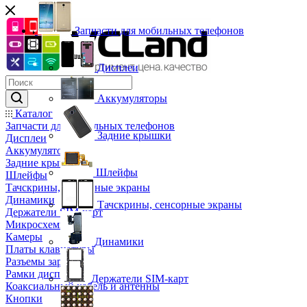
Запчасти для мобильных телефонов
Дисплеи
Аккумуляторы
Каталог
Запчасти для мобильных телефонов
Задние крышки
Дисплеи
Аккумуляторы
Задние крышки
Шлейфы
Шлейфы
Тачскрины, сенсорные экраны
Динамики
Тачскрины, сенсорные экраны
Держатели SIM-карт
Микросхемы
Камеры
Динамики
Платы клавиатуры
Разъемы зарядки
Рамки дисплея
Держатели SIM-карт
Коаксиальный кабель и антенны
Кнопки