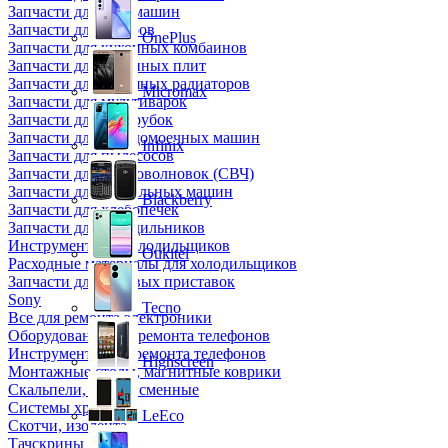
Запчасти для кофемашин
Запчасти для кулеров
OnePlus
Запчасти для кухонных комбаинов
Запчасти для кухонных плит
Запчасти для масляных радиаторов
Micromax
Запчасти для мультиварок
Запчасти для мясорубок
Запчасти для посудомоечных машин
Infinix
Запчасти для пылесосов
Запчасти для микроволновок (СВЧ)
Запчасти для стиральных машин
Blackberry
Запчасти для хлебопечек
Запчасти для холодильников
Инструмент для холодильщиков
Oukitel
Расходные материалы для холодильщиков
Запчасти для игровых приставок
Sony
Tecno
Все для ремонта электроники
Оборудование для ремонта телефонов
Инструменты для ремонта телефонов
Highscreen
Монтажные столы, магнитные коврики
Скальпели, лезвия сменные
Системы хранения
LeEco
Скотчи, изолента
Тачскрины