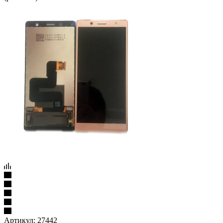
Артикул:
27442
Дисплей Sony Xperia XZ2 compact G8324 с тачскрином