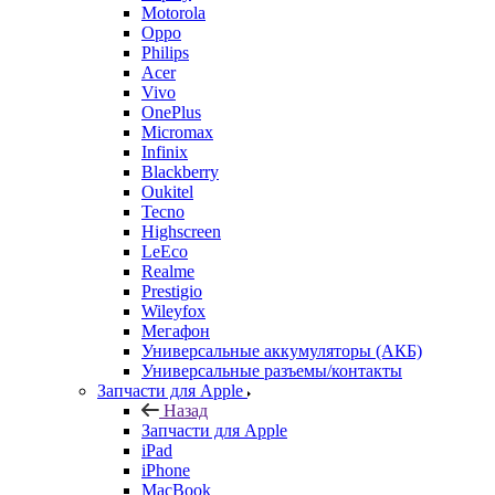
Oppo
Philips
Acer
Vivo
OnePlus
Micromax
Infinix
Blackberry
Oukitel
Tecno
Highscreen
LeEco
Realme
Prestigio
Wileyfox
Мегафон
Универсальные аккумуляторы (АКБ)
Универсальные разъемы/контакты
Запчасти для Apple
Назад
Запчасти для Apple
iPad
iPhone
MacBook
iPod