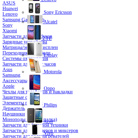
ASUS
Huawei
Sony Ericsson
Lenovo
Samsung Galaxy Tab
Alcatel
Sony
Xiaomi
Запчасти для ноутбуков
ZTE
Зарядные устройства
Матрицы/экраны/дисплеи
Переходники и кабели
Explay
Системы охлаждения
Запчасти для смарт часов
Asus
Motorola
Samsung
Аксессуары
Apple
Oppo
Чехлы для телефонов и накладки
Защитные стекла
Элементы питания
Philips
Держатель
Наушники
Моноподы (Селфи палка)
Acer
Запчасти для бытовой техники
Запчасти для блендеров и миксеров
Vivo
Запчасти для водонагревателей