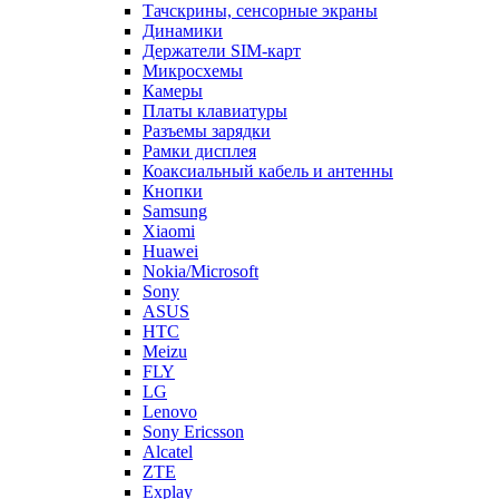
Динамики
Держатели SIM-карт
Микросхемы
Камеры
Платы клавиатуры
Разъемы зарядки
Рамки дисплея
Коаксиальный кабель и антенны
Кнопки
Samsung
Xiaomi
Huawei
Nokia/Microsoft
Sony
ASUS
HTC
Meizu
FLY
LG
Lenovo
Sony Ericsson
Alcatel
ZTE
Explay
Motorola