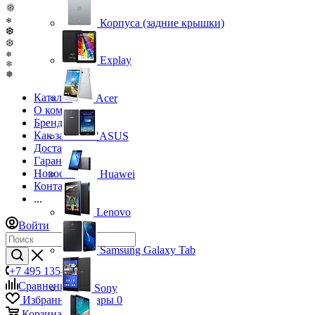
❅
❄
Корпуса (задние крышки)
❆
❆
❅
Explay
❄
❅
Каталог
Acer
О компании
Бренды
Как заказать?
ASUS
Доставка
Гарантия
Новости
Huawei
Контакты
...
Lenovo
Войти
Samsung Galaxy Tab
+7 495 135-39-43
Сравнение
0
Sony
Избранные товары
0
Корзина
0