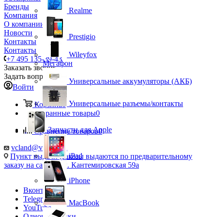
Бренды
Realme
Компания
О компании
Новости
Prestigio
Контакты
Контакты
Wileyfox
+7 495 135-39-43
Мегафон
Заказать звонок
Задать вопрос
Универсальные аккумуляторы (АКБ)
Войти
Универсальные разъемы/контакты
Корзина
0
Избранные товары
0
Запчасти для Apple
Сравнение товаров
0
vcland@vcland.ru
iPad
Пункт выдачи (заказы выдаются по предварительному
заказу на сайте), ул. Кантемировская 59а
iPhone
Вконтакте
Telegram
MacBook
YouTube
Одноклассники