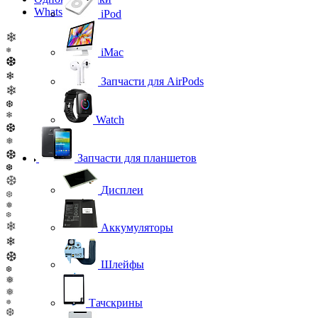
WhatsApp
iPod
❄
❄
iMac
❆
❄
Запчасти для AirPods
❄
❆
❄
Watch
❆
❅
❆
Запчасти для планшетов
❆
❆
Дисплеи
❆
❅
❆
❄
Аккумуляторы
❄
❆
Шлейфы
❆
❅
❅
Тачскрины
❅
❆