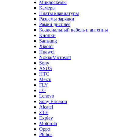
Рамки дисплея
Коаксиальный кабель и антенны
Кнопки
Samsung
Xiaomi
Huawei
Nokia/Microsoft
Sony
ASUS
HTC
Meizu
FLY
LG
Lenovo
Sony Ericsson
Alcatel
ZTE
Explay
Motorola
Oppo
Philips
Acer
Vivo
OnePlus
Micromax