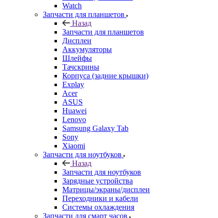
Дисплеи
Аккумуляторы
Шлейфы
Тачскрины
Корпуса (задние крышки)
Explay
Acer
ASUS
Huawei
Lenovo
Samsung Galaxy Tab
Sony
Xiaomi
Запчасти для ноутбуков
Назад
Запчасти для ноутбуков
Зарядные устройства
Матрицы/экраны/дисплеи
Переходники и кабели
Системы охлаждения
Запчасти для смарт часов
Назад
Запчасти для смарт часов
Asus
Samsung