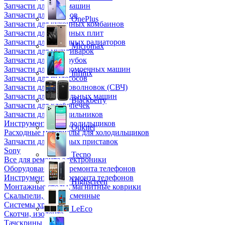
Запчасти для кофемашин
Запчасти для кулеров
OnePlus
Запчасти для кухонных комбаинов
Запчасти для кухонных плит
Запчасти для масляных радиаторов
Micromax
Запчасти для мультиварок
Запчасти для мясорубок
Запчасти для посудомоечных машин
Infinix
Запчасти для пылесосов
Запчасти для микроволновок (СВЧ)
Запчасти для стиральных машин
Blackberry
Запчасти для хлебопечек
Запчасти для холодильников
Инструмент для холодильщиков
Oukitel
Расходные материалы для холодильщиков
Запчасти для игровых приставок
Sony
Tecno
Все для ремонта электроники
Оборудование для ремонта телефонов
Инструменты для ремонта телефонов
Highscreen
Монтажные столы, магнитные коврики
Скальпели, лезвия сменные
Системы хранения
LeEco
Скотчи, изолента
Тачскрины