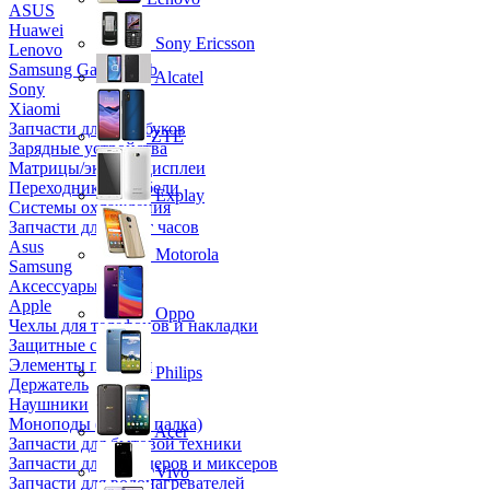
ASUS
Huawei
Sony Ericsson
Lenovo
Samsung Galaxy Tab
Alcatel
Sony
Xiaomi
Запчасти для ноутбуков
ZTE
Зарядные устройства
Матрицы/экраны/дисплеи
Переходники и кабели
Explay
Системы охлаждения
Запчасти для смарт часов
Asus
Motorola
Samsung
Аксессуары
Apple
Oppo
Чехлы для телефонов и накладки
Защитные стекла
Элементы питания
Philips
Держатель
Наушники
Моноподы (Селфи палка)
Acer
Запчасти для бытовой техники
Запчасти для блендеров и миксеров
Vivo
Запчасти для водонагревателей