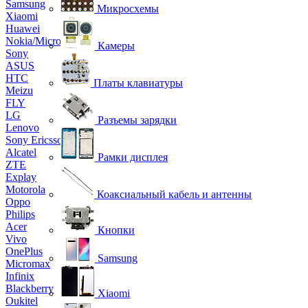
Samsung
Микросхемы
Xiaomi
Huawei
Nokia/Microsoft
Камеры
Sony
ASUS
HTC
Платы клавиатуры
Meizu
FLY
LG
Разъемы зарядки
Lenovo
Sony Ericsson
Alcatel
Рамки дисплея
ZTE
Explay
Motorola
Коаксиальный кабель и антенны
Oppo
Philips
Acer
Кнопки
Vivo
OnePlus
Samsung
Micromax
Infinix
Blackberry
Xiaomi
Oukitel