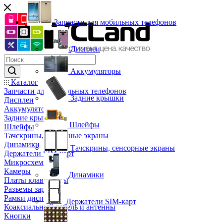
Запчасти для мобильных телефонов
Дисплеи
Аккумуляторы
Каталог
Запчасти для мобильных телефонов
Задние крышки
Дисплеи
Аккумуляторы
Задние крышки
Шлейфы
Шлейфы
Тачскрины, сенсорные экраны
Динамики
Тачскрины, сенсорные экраны
Держатели SIM-карт
Микросхемы
Камеры
Динамики
Платы клавиатуры
Разъемы зарядки
Рамки дисплея
Держатели SIM-карт
Коаксиальный кабель и антенны
Кнопки