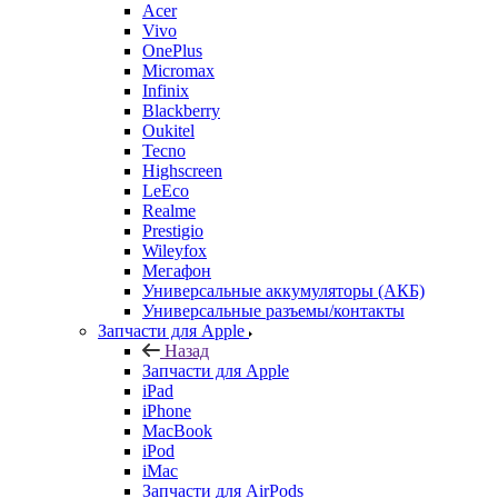
Infinix
Blackberry
Oukitel
Tecno
Highscreen
LeEco
Realme
Prestigio
Wileyfox
Мегафон
Универсальные аккумуляторы (АКБ)
Универсальные разъемы/контакты
Запчасти для Apple
Назад
Запчасти для Apple
iPad
iPhone
MacBook
iPod
iMac
Запчасти для AirPods
Watch
Запчасти для планшетов
Назад
Запчасти для планшетов