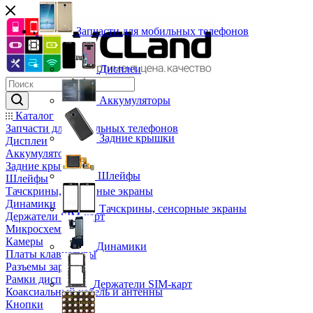
Запчасти для мобильных телефонов
Дисплеи
Аккумуляторы
Каталог
Запчасти для мобильных телефонов
Задние крышки
Дисплеи
Аккумуляторы
Задние крышки
Шлейфы
Шлейфы
Тачскрины, сенсорные экраны
Динамики
Тачскрины, сенсорные экраны
Держатели SIM-карт
Микросхемы
Камеры
Динамики
Платы клавиатуры
Разъемы зарядки
Рамки дисплея
Держатели SIM-карт
Коаксиальный кабель и антенны
Кнопки