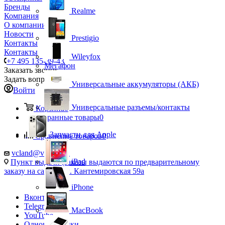
Бренды
Realme
Компания
О компании
Новости
Prestigio
Контакты
Контакты
Wileyfox
+7 495 135-39-43
Мегафон
Заказать звонок
Задать вопрос
Универсальные аккумуляторы (АКБ)
Войти
Универсальные разъемы/контакты
Корзина
0
Избранные товары
0
Запчасти для Apple
Сравнение товаров
0
vcland@vcland.ru
iPad
Пункт выдачи (заказы выдаются по предварительному
заказу на сайте), ул. Кантемировская 59а
iPhone
Вконтакте
Telegram
MacBook
YouTube
Одноклассники