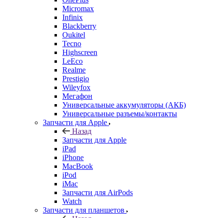
Oukitel
Tecno
Highscreen
LeEco
Realme
Prestigio
Wileyfox
Мегафон
Универсальные аккумуляторы (АКБ)
Универсальные разъемы/контакты
Запчасти для Apple
Назад
Запчасти для Apple
iPad
iPhone
MacBook
iPod
iMac
Запчасти для AirPods
Watch
Запчасти для планшетов
Назад
Запчасти для планшетов
Дисплеи
Аккумуляторы