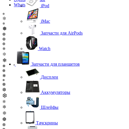
WhatsApp
iPod
❅
❄
iMac
❅
❅
Запчасти для AirPods
❆
❆
❆
Watch
❅
❄
❄
Запчасти для планшетов
❅
❆
❄
Дисплеи
❅
❆
❆
Аккумуляторы
❆
❄
❄
Шлейфы
❅
❆
Тачскрины
❆