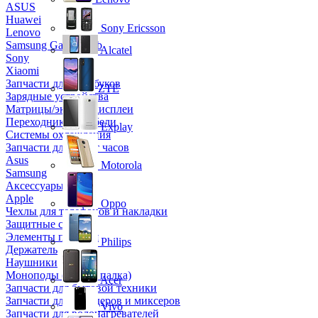
ASUS
Huawei
Sony Ericsson
Lenovo
Samsung Galaxy Tab
Alcatel
Sony
Xiaomi
Запчасти для ноутбуков
ZTE
Зарядные устройства
Матрицы/экраны/дисплеи
Переходники и кабели
Explay
Системы охлаждения
Запчасти для смарт часов
Asus
Motorola
Samsung
Аксессуары
Apple
Oppo
Чехлы для телефонов и накладки
Защитные стекла
Элементы питания
Philips
Держатель
Наушники
Моноподы (Селфи палка)
Acer
Запчасти для бытовой техники
Запчасти для блендеров и миксеров
Vivo
Запчасти для водонагревателей