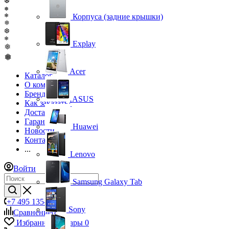
❆
❅
❄
Корпуса (задние крышки)
❅
❆
❄
Explay
❅
❅
Acer
Каталог
О компании
Бренды
ASUS
Как заказать?
Доставка
Гарантия
Huawei
Новости
Контакты
...
Lenovo
Войти
Samsung Galaxy Tab
+7 495 135-39-43
Sony
Сравнение
0
Избранные товары
0