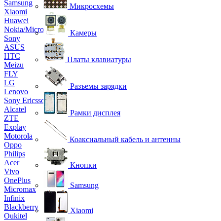
Samsung
Микросхемы
Xiaomi
Huawei
Nokia/Microsoft
Камеры
Sony
ASUS
HTC
Платы клавиатуры
Meizu
FLY
LG
Разъемы зарядки
Lenovo
Sony Ericsson
Alcatel
Рамки дисплея
ZTE
Explay
Motorola
Коаксиальный кабель и антенны
Oppo
Philips
Acer
Кнопки
Vivo
OnePlus
Samsung
Micromax
Infinix
Blackberry
Xiaomi
Oukitel