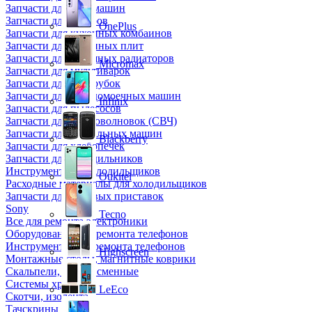
Запчасти для кофемашин
Запчасти для кулеров
OnePlus
Запчасти для кухонных комбаинов
Запчасти для кухонных плит
Запчасти для масляных радиаторов
Micromax
Запчасти для мультиварок
Запчасти для мясорубок
Запчасти для посудомоечных машин
Infinix
Запчасти для пылесосов
Запчасти для микроволновок (СВЧ)
Запчасти для стиральных машин
Blackberry
Запчасти для хлебопечек
Запчасти для холодильников
Инструмент для холодильщиков
Oukitel
Расходные материалы для холодильщиков
Запчасти для игровых приставок
Sony
Tecno
Все для ремонта электроники
Оборудование для ремонта телефонов
Инструменты для ремонта телефонов
Highscreen
Монтажные столы, магнитные коврики
Скальпели, лезвия сменные
Системы хранения
LeEco
Скотчи, изолента
Тачскрины