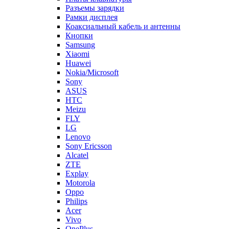
Кнопки
Samsung
Xiaomi
Huawei
Nokia/Microsoft
Sony
ASUS
HTC
Meizu
FLY
LG
Lenovo
Sony Ericsson
Alcatel
ZTE
Explay
Motorola
Oppo
Philips
Acer
Vivo
OnePlus
Micromax
Infinix
Blackberry