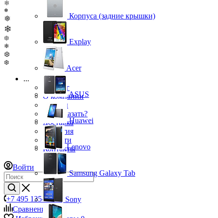
❄
❅
Корпуса (задние крышки)
❅
❄
❆
Explay
❄
❆
❆
Acer
...
Каталог
ASUS
О компании
Бренды
Как заказать?
Huawei
Доставка
Гарантия
Новости
Lenovo
Контакты
Войти
Samsung Galaxy Tab
+7 495 135-39-43
Sony
Сравнение
0