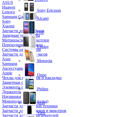
ASUS
Huawei
Sony Ericsson
Lenovo
Samsung Galaxy Tab
Alcatel
Sony
Xiaomi
Запчасти для ноутбуков
ZTE
Зарядные устройства
Матрицы/экраны/дисплеи
Переходники и кабели
Explay
Системы охлаждения
Запчасти для смарт часов
Asus
Motorola
Samsung
Аксессуары
Apple
Oppo
Чехлы для телефонов и накладки
Защитные стекла
Элементы питания
Philips
Держатель
Наушники
Моноподы (Селфи палка)
Acer
Запчасти для бытовой техники
Запчасти для блендеров и миксеров
Vivo
Запчасти для водонагревателей