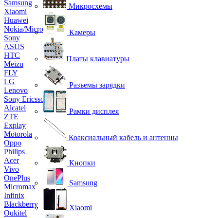
Samsung
Микросхемы
Xiaomi
Huawei
Nokia/Microsoft
Камеры
Sony
ASUS
HTC
Платы клавиатуры
Meizu
FLY
LG
Разъемы зарядки
Lenovo
Sony Ericsson
Alcatel
Рамки дисплея
ZTE
Explay
Motorola
Коаксиальный кабель и антенны
Oppo
Philips
Acer
Кнопки
Vivo
OnePlus
Samsung
Micromax
Infinix
Blackberry
Xiaomi
Oukitel