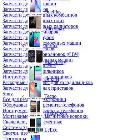
Запчасти для кофемашин
Запчасти для кулеров
OnePlus
Запчасти для кухонных комбаинов
Запчасти для кухонных плит
Запчасти для масляных радиаторов
Micromax
Запчасти для мультиварок
Запчасти для мясорубок
Запчасти для посудомоечных машин
Infinix
Запчасти для пылесосов
Запчасти для микроволновок (СВЧ)
Запчасти для стиральных машин
Blackberry
Запчасти для хлебопечек
Запчасти для холодильников
Инструмент для холодильщиков
Oukitel
Расходные материалы для холодильщиков
Запчасти для игровых приставок
Sony
Tecno
Все для ремонта электроники
Оборудование для ремонта телефонов
Инструменты для ремонта телефонов
Highscreen
Монтажные столы, магнитные коврики
Скальпели, лезвия сменные
Системы хранения
LeEco
Скотчи, изолента
Тачскрины