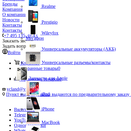
Бренды
Realme
Компания
О компании
Новости
Prestigio
Контакты
Контакты
Wileyfox
+7 495 135-39-43
Мегафон
Заказать звонок
Задать вопрос
Универсальные аккумуляторы (АКБ)
Войти
Универсальные разъемы/контакты
Корзина
0
Избранные товары
0
Запчасти для Apple
Сравнение товаров
0
vcland@vcland.ru
iPad
Пункт выдачи (заказы выдаются по предварительному заказу н
iPhone
Вконтакте
Telegram
YouTube
MacBook
Одноклассники
WhatsApp