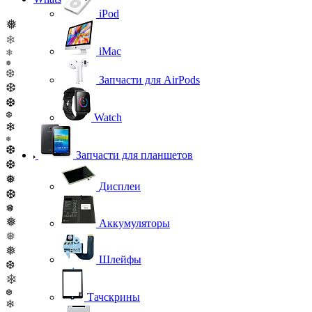
iPod
❅
❄
iMac
❄
❅
❆
Запчасти для AirPods
❆
❆
❆
Watch
❄
❄
❆
Запчасти для планшетов
❆
❅
Дисплеи
❆
❅
❅
Аккумуляторы
❅
❅
Шлейфы
❆
❄
❆
Тачскрины
❄