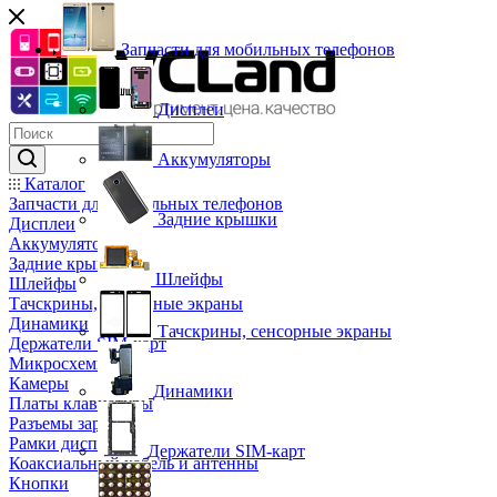
Запчасти для мобильных телефонов
Дисплеи
Аккумуляторы
Каталог
Запчасти для мобильных телефонов
Задние крышки
Дисплеи
Аккумуляторы
Задние крышки
Шлейфы
Шлейфы
Тачскрины, сенсорные экраны
Динамики
Тачскрины, сенсорные экраны
Держатели SIM-карт
Микросхемы
Камеры
Динамики
Платы клавиатуры
Разъемы зарядки
Рамки дисплея
Держатели SIM-карт
Коаксиальный кабель и антенны
Кнопки