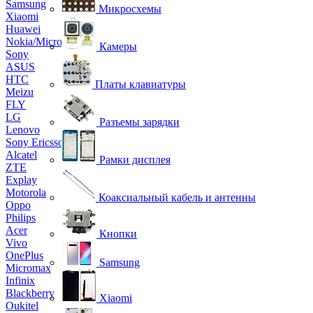
Samsung
Микросхемы
Xiaomi
Huawei
Nokia/Microsoft
Камеры
Sony
ASUS
HTC
Платы клавиатуры
Meizu
FLY
LG
Разъемы зарядки
Lenovo
Sony Ericsson
Alcatel
Рамки дисплея
ZTE
Explay
Motorola
Коаксиальный кабель и антенны
Oppo
Philips
Acer
Кнопки
Vivo
OnePlus
Samsung
Micromax
Infinix
Blackberry
Xiaomi
Oukitel