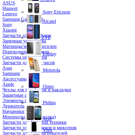
ASUS
Huawei
Sony Ericsson
Lenovo
Samsung Galaxy Tab
Alcatel
Sony
Xiaomi
Запчасти для ноутбуков
ZTE
Зарядные устройства
Матрицы/экраны/дисплеи
Переходники и кабели
Explay
Системы охлаждения
Запчасти для смарт часов
Asus
Motorola
Samsung
Аксессуары
Apple
Oppo
Чехлы для телефонов и накладки
Защитные стекла
Элементы питания
Philips
Держатель
Наушники
Моноподы (Селфи палка)
Acer
Запчасти для бытовой техники
Запчасти для блендеров и миксеров
Vivo
Запчасти для водонагревателей