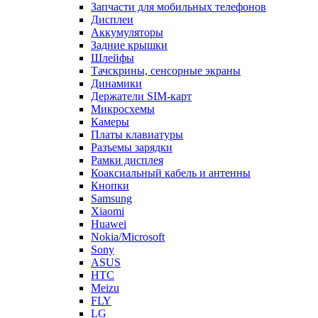
Запчасти для мобильных телефонов
Дисплеи
Аккумуляторы
Задние крышки
Шлейфы
Тачскрины, сенсорные экраны
Динамики
Держатели SIM-карт
Микросхемы
Камеры
Платы клавиатуры
Разъемы зарядки
Рамки дисплея
Коаксиальный кабель и антенны
Кнопки
Samsung
Xiaomi
Huawei
Nokia/Microsoft
Sony
ASUS
HTC
Meizu
FLY
LG