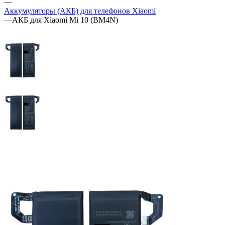
—
Аккумуляторы (АКБ) для телефонов Xiaomi
—
АКБ для Xiaomi Mi 10 (BM4N)