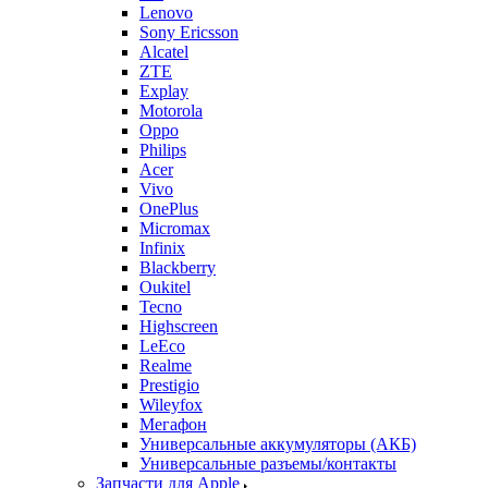
Lenovo
Sony Ericsson
Alcatel
ZTE
Explay
Motorola
Oppo
Philips
Acer
Vivo
OnePlus
Micromax
Infinix
Blackberry
Oukitel
Tecno
Highscreen
LeEco
Realme
Prestigio
Wileyfox
Мегафон
Универсальные аккумуляторы (АКБ)
Универсальные разъемы/контакты
Запчасти для Apple