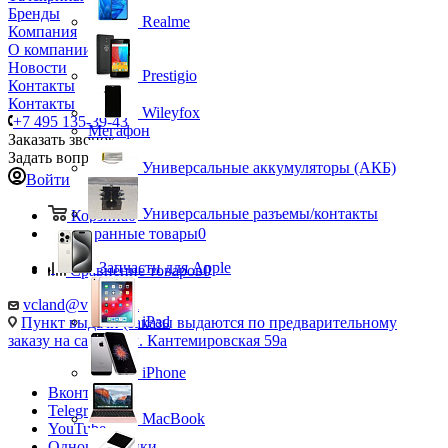
Бренды
Realme
Компания
О компании
Новости
Prestigio
Контакты
Контакты
Wileyfox
+7 495 135-39-43
Мегафон
Заказать звонок
Задать вопрос
Универсальные аккумуляторы (АКБ)
Войти
Универсальные разъемы/контакты
Корзина
0
Избранные товары
0
Запчасти для Apple
Сравнение товаров
0
vcland@vcland.ru
iPad
Пункт выдачи (заказы выдаются по предварительному
заказу на сайте), ул. Кантемировская 59а
iPhone
Вконтакте
Telegram
MacBook
YouTube
Одноклассники