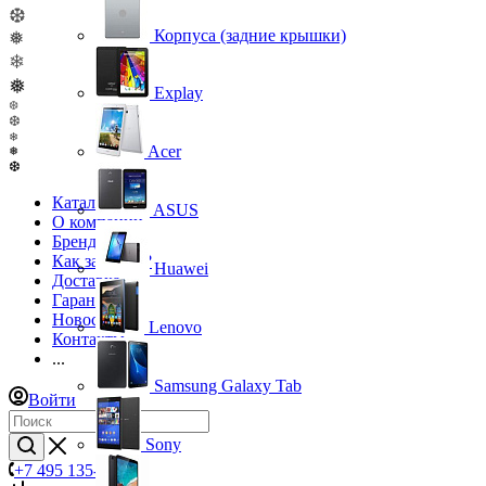
❆
Корпуса (задние крышки)
❅
❄
❅
Explay
❆
❆
❄
Acer
❅
❆
Каталог
ASUS
О компании
Бренды
Как заказать?
Huawei
Доставка
Гарантия
Новости
Lenovo
Контакты
...
Samsung Galaxy Tab
Войти
Sony
+7 495 135-39-43