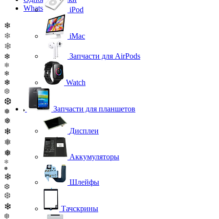
WhatsApp
iPod
❄
❄
iMac
❄
Запчасти для AirPods
❄
❄
❄
❄
Watch
❆
❆
Запчасти для планшетов
❅
❅
❄
Дисплеи
❅
❅
Аккумуляторы
❄
❅
❄
Шлейфы
❆
❆
❄
Тачскрины
❆