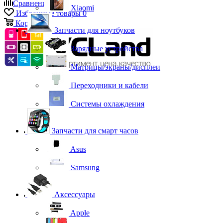
Сравнение
0
Xiaomi
Избранные товары
0
Корзина
0
Запчасти для ноутбуков
Зарядные устройства
Матрицы/экраны/дисплеи
Переходники и кабели
Системы охлаждения
Запчасти для смарт часов
Asus
Samsung
Аксессуары
Apple