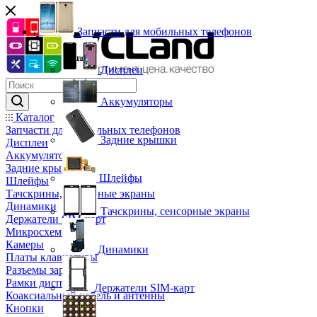
Запчасти для мобильных телефонов
Дисплеи
Аккумуляторы
Каталог
Запчасти для мобильных телефонов
Задние крышки
Дисплеи
Аккумуляторы
Задние крышки
Шлейфы
Шлейфы
Тачскрины, сенсорные экраны
Динамики
Тачскрины, сенсорные экраны
Держатели SIM-карт
Микросхемы
Камеры
Динамики
Платы клавиатуры
Разъемы зарядки
Рамки дисплея
Держатели SIM-карт
Коаксиальный кабель и антенны
Кнопки