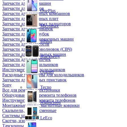
Запчасти для кофемашин
Запчасти для кулеров
OnePlus
Запчасти для кухонных комбаинов
Запчасти для кухонных плит
Запчасти для масляных радиаторов
Micromax
Запчасти для мультиварок
Запчасти для мясорубок
Запчасти для посудомоечных машин
Infinix
Запчасти для пылесосов
Запчасти для микроволновок (СВЧ)
Запчасти для стиральных машин
Blackberry
Запчасти для хлебопечек
Запчасти для холодильников
Инструмент для холодильщиков
Oukitel
Расходные материалы для холодильщиков
Запчасти для игровых приставок
Sony
Tecno
Все для ремонта электроники
Оборудование для ремонта телефонов
Инструменты для ремонта телефонов
Highscreen
Монтажные столы, магнитные коврики
Скальпели, лезвия сменные
Системы хранения
LeEco
Скотчи, изолента
Тачскрины