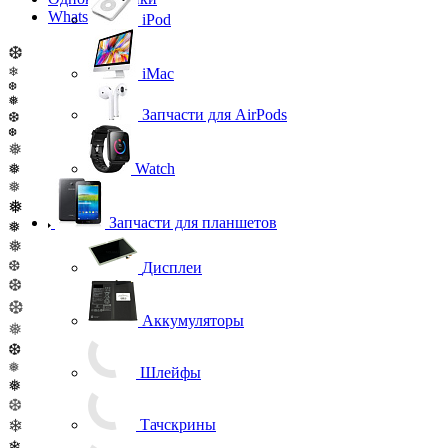
WhatsApp
iPod
❆
❄
iMac
❆
❅
Запчасти для AirPods
❆
❆
❅
❅
Watch
❅
❅
Запчасти для планшетов
❅
❅
❆
Дисплеи
❆
❆
Аккумуляторы
❅
❆
❅
Шлейфы
❅
❆
❄
Тачскрины
❄