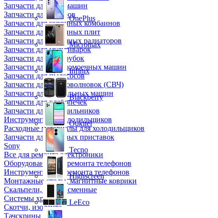
Запчасти для кофемашин
Запчасти для кулеров
OnePlus
Запчасти для кухонных комбаинов
Запчасти для кухонных плит
Запчасти для масляных радиаторов
Micromax
Запчасти для мультиварок
Запчасти для мясорубок
Запчасти для посудомоечных машин
Infinix
Запчасти для пылесосов
Запчасти для микроволновок (СВЧ)
Запчасти для стиральных машин
Blackberry
Запчасти для хлебопечек
Запчасти для холодильников
Инструмент для холодильщиков
Oukitel
Расходные материалы для холодильщиков
Запчасти для игровых приставок
Sony
Tecno
Все для ремонта электроники
Оборудование для ремонта телефонов
Инструменты для ремонта телефонов
Highscreen
Монтажные столы, магнитные коврики
Скальпели, лезвия сменные
Системы хранения
LeEco
Скотчи, изолента
Тачскрины