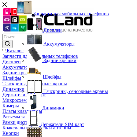
Запчасти для мобильных телефонов
Дисплеи
Аккумуляторы
Каталог
Запчасти для мобильных телефонов
Задние крышки
Дисплеи
Аккумуляторы
Задние крышки
Шлейфы
Шлейфы
Тачскрины, сенсорные экраны
Динамики
Тачскрины, сенсорные экраны
Держатели SIM-карт
Микросхемы
Камеры
Динамики
Платы клавиатуры
Разъемы зарядки
Рамки дисплея
Держатели SIM-карт
Коаксиальный кабель и антенны
Кнопки