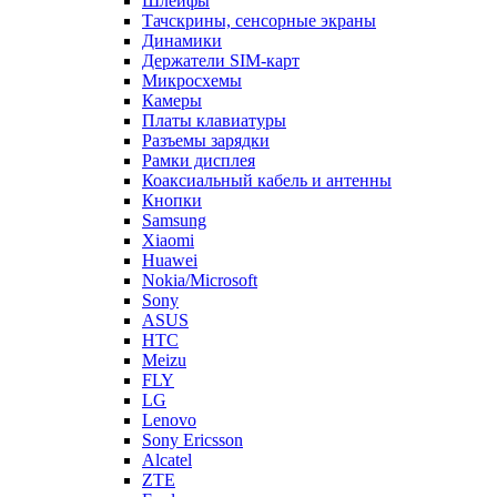
Шлейфы
Тачскрины, сенсорные экраны
Динамики
Держатели SIM-карт
Микросхемы
Камеры
Платы клавиатуры
Разъемы зарядки
Рамки дисплея
Коаксиальный кабель и антенны
Кнопки
Samsung
Xiaomi
Huawei
Nokia/Microsoft
Sony
ASUS
HTC
Meizu
FLY
LG
Lenovo
Sony Ericsson
Alcatel
ZTE