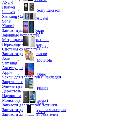
ASUS
Huawei
Sony Ericsson
Lenovo
Samsung Galaxy Tab
Alcatel
Sony
Xiaomi
Запчасти для ноутбуков
ZTE
Зарядные устройства
Матрицы/экраны/дисплеи
Переходники и кабели
Explay
Системы охлаждения
Запчасти для смарт часов
Asus
Motorola
Samsung
Аксессуары
Apple
Oppo
Чехлы для телефонов и накладки
Защитные стекла
Элементы питания
Philips
Держатель
Наушники
Моноподы (Селфи палка)
Acer
Запчасти для бытовой техники
Запчасти для блендеров и миксеров
Vivo
Запчасти для водонагревателей