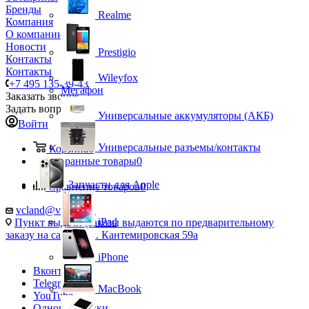
Бренды
Realme
Компания
О компании
Новости
Prestigio
Контакты
Контакты
Wileyfox
+7 495 135-39-43
Мегафон
Заказать звонок
Задать вопрос
Универсальные аккумуляторы (АКБ)
Войти
Универсальные разъемы/контакты
Корзина
0
Избранные товары
0
Запчасти для Apple
Сравнение товаров
0
vcland@vcland.ru
iPad
Пункт выдачи (заказы выдаются по предварительному
заказу на сайте), ул. Кантемировская 59а
iPhone
Вконтакте
Telegram
MacBook
YouTube
Одноклассники