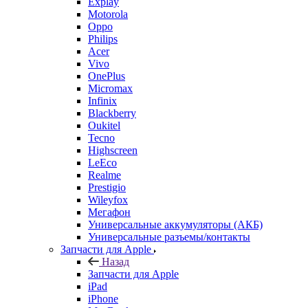
Explay
Motorola
Oppo
Philips
Acer
Vivo
OnePlus
Micromax
Infinix
Blackberry
Oukitel
Tecno
Highscreen
LeEco
Realme
Prestigio
Wileyfox
Мегафон
Универсальные аккумуляторы (АКБ)
Универсальные разъемы/контакты
Запчасти для Apple
Назад
Запчасти для Apple
iPad
iPhone