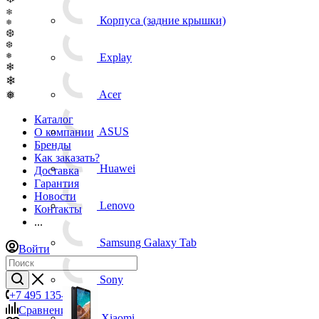
❄
Корпуса (задние крышки)
❅
❆
❆
❅
Explay
❄
❄
❅
Acer
Каталог
О компании
ASUS
Бренды
Как заказать?
Доставка
Huawei
Гарантия
Новости
Контакты
Lenovo
...
Войти
Samsung Galaxy Tab
Sony
+7 495 135-39-43
Сравнение
0