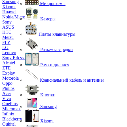
Samsung
Микросхемы
Xiaomi
Huawei
Nokia/Microsoft
Камеры
Sony
ASUS
HTC
Платы клавиатуры
Meizu
FLY
LG
Разъемы зарядки
Lenovo
Sony Ericsson
Alcatel
Рамки дисплея
ZTE
Explay
Motorola
Коаксиальный кабель и антенны
Oppo
Philips
Acer
Кнопки
Vivo
OnePlus
Samsung
Micromax
Infinix
Blackberry
Xiaomi
Oukitel