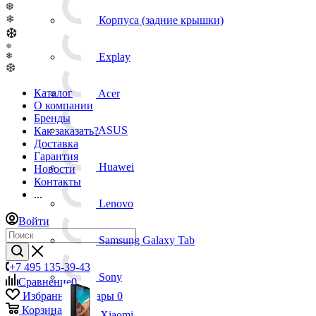
❆
❄
Корпуса (задние крышки)
❆
❅
Explay
❄
❆
Каталог
Acer
О компании
Бренды
ASUS
Как заказать?
Доставка
Гарантия
Huawei
Новости
Контакты
...
Lenovo
Войти
Samsung Galaxy Tab
+7 495 135-39-43
Sony
Сравнение
0
Избранные товары
0
Корзина
0
Xiaomi