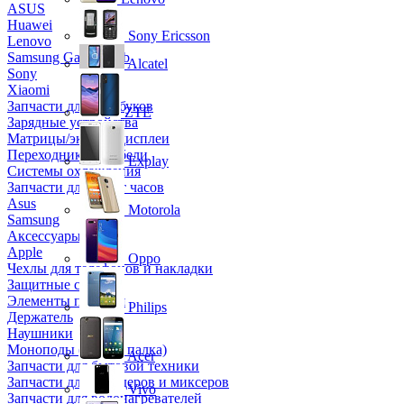
ASUS
Huawei
Sony Ericsson
Lenovo
Samsung Galaxy Tab
Alcatel
Sony
Xiaomi
Запчасти для ноутбуков
ZTE
Зарядные устройства
Матрицы/экраны/дисплеи
Переходники и кабели
Explay
Системы охлаждения
Запчасти для смарт часов
Asus
Motorola
Samsung
Аксессуары
Apple
Oppo
Чехлы для телефонов и накладки
Защитные стекла
Элементы питания
Philips
Держатель
Наушники
Моноподы (Селфи палка)
Acer
Запчасти для бытовой техники
Запчасти для блендеров и миксеров
Vivo
Запчасти для водонагревателей