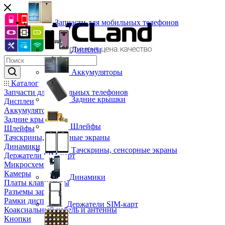
Запчасти для мобильных телефонов
Дисплеи
Аккумуляторы
Каталог
Запчасти для мобильных телефонов
Задние крышки
Дисплеи
Аккумуляторы
Задние крышки
Шлейфы
Шлейфы
Тачскрины, сенсорные экраны
Динамики
Тачскрины, сенсорные экраны
Держатели SIM-карт
Микросхемы
Камеры
Динамики
Платы клавиатуры
Разъемы зарядки
Рамки дисплея
Держатели SIM-карт
Коаксиальный кабель и антенны
Кнопки