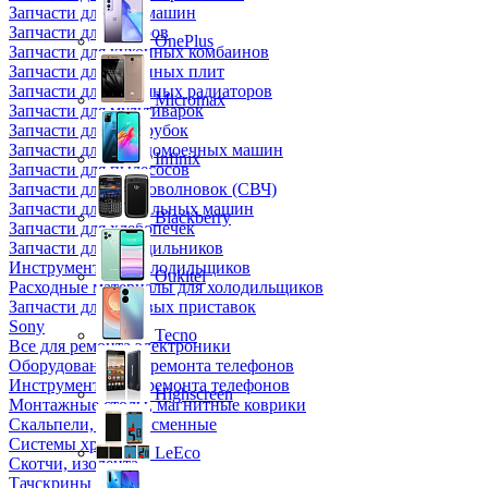
Запчасти для кофемашин
Запчасти для кулеров
OnePlus
Запчасти для кухонных комбаинов
Запчасти для кухонных плит
Запчасти для масляных радиаторов
Micromax
Запчасти для мультиварок
Запчасти для мясорубок
Запчасти для посудомоечных машин
Infinix
Запчасти для пылесосов
Запчасти для микроволновок (СВЧ)
Запчасти для стиральных машин
Blackberry
Запчасти для хлебопечек
Запчасти для холодильников
Инструмент для холодильщиков
Oukitel
Расходные материалы для холодильщиков
Запчасти для игровых приставок
Sony
Tecno
Все для ремонта электроники
Оборудование для ремонта телефонов
Инструменты для ремонта телефонов
Highscreen
Монтажные столы, магнитные коврики
Скальпели, лезвия сменные
Системы хранения
LeEco
Скотчи, изолента
Тачскрины