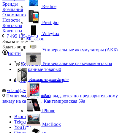
Бренды
Realme
Компания
О компании
Новости
Prestigio
Контакты
Контакты
Wileyfox
+7 495 135-39-43
Мегафон
Заказать звонок
Задать вопрос
Универсальные аккумуляторы (АКБ)
Войти
Универсальные разъемы/контакты
Корзина
0
Избранные товары
0
Запчасти для Apple
Сравнение товаров
0
vcland@vcland.ru
iPad
Пункт выдачи (заказы выдаются по предварительному
заказу на сайте), ул. Кантемировская 59а
iPhone
Вконтакте
Telegram
MacBook
YouTube
Одноклассники