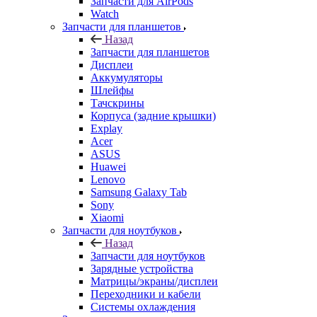
Запчасти для AirPods
Watch
Запчасти для планшетов
Назад
Запчасти для планшетов
Дисплеи
Аккумуляторы
Шлейфы
Тачскрины
Корпуса (задние крышки)
Explay
Acer
ASUS
Huawei
Lenovo
Samsung Galaxy Tab
Sony
Xiaomi
Запчасти для ноутбуков
Назад
Запчасти для ноутбуков
Зарядные устройства
Матрицы/экраны/дисплеи
Переходники и кабели
Системы охлаждения