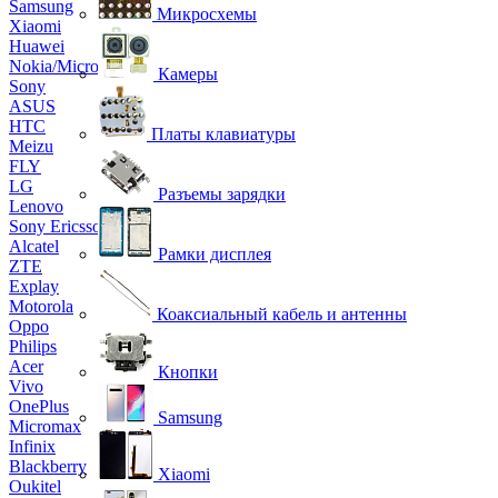
Samsung
Микросхемы
Xiaomi
Huawei
Nokia/Microsoft
Камеры
Sony
ASUS
HTC
Платы клавиатуры
Meizu
FLY
LG
Разъемы зарядки
Lenovo
Sony Ericsson
Alcatel
Рамки дисплея
ZTE
Explay
Motorola
Коаксиальный кабель и антенны
Oppo
Philips
Acer
Кнопки
Vivo
OnePlus
Samsung
Micromax
Infinix
Blackberry
Xiaomi
Oukitel