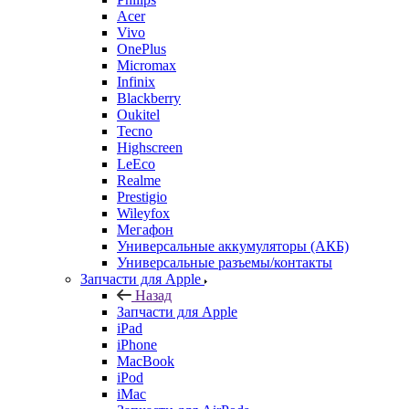
Acer
Vivo
OnePlus
Micromax
Infinix
Blackberry
Oukitel
Tecno
Highscreen
LeEco
Realme
Prestigio
Wileyfox
Мегафон
Универсальные аккумуляторы (АКБ)
Универсальные разъемы/контакты
Запчасти для Apple
Назад
Запчасти для Apple
iPad
iPhone
MacBook
iPod
iMac