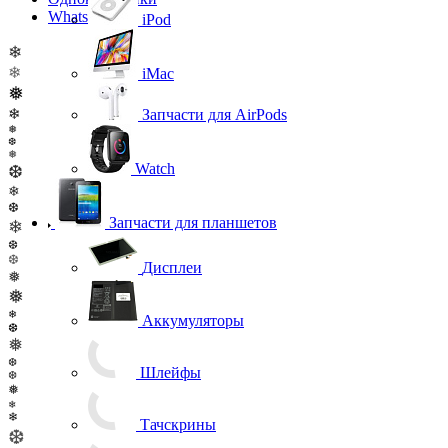
WhatsApp
iPod
❄
❄
iMac
❅
❄
Запчасти для AirPods
❅
❆
❅
Watch
❆
❄
❆
Запчасти для планшетов
❄
❆
❆
Дисплеи
❅
❅
❄
Аккумуляторы
❆
❅
❆
Шлейфы
❆
❅
❄
❄
Тачскрины
❆