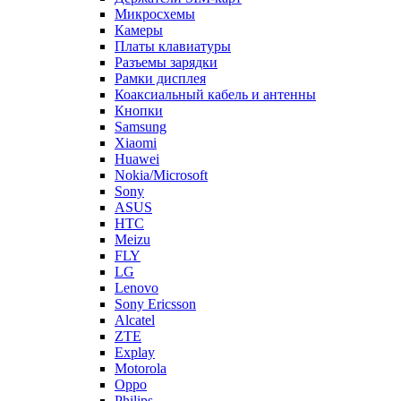
Микросхемы
Камеры
Платы клавиатуры
Разъемы зарядки
Рамки дисплея
Коаксиальный кабель и антенны
Кнопки
Samsung
Xiaomi
Huawei
Nokia/Microsoft
Sony
ASUS
HTC
Meizu
FLY
LG
Lenovo
Sony Ericsson
Alcatel
ZTE
Explay
Motorola
Oppo
Philips