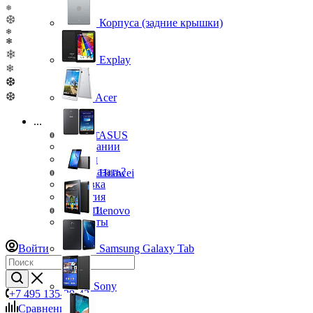
❅
❆
Корпуса (задние крышки)
❄
❄
❄
Explay
❄
❆
❆
Acer
...
Каталог
ASUS
О компании
Бренды
Как заказать?
Huawei
Доставка
Гарантия
Новости
Lenovo
Контакты
Войти
Samsung Galaxy Tab
Sony
+7 495 135-39-43
Сравнение
0