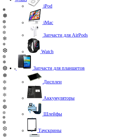
iPod
❅
❅
❆
iMac
❄
❆
Запчасти для AirPods
❄
❄
❆
Watch
❆
❅
❆
Запчасти для планшетов
❅
❄
Дисплеи
❄
❄
Аккумуляторы
❅
❆
❆
Шлейфы
❆
❆
❆
Тачскрины
❅