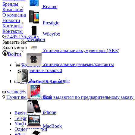
Бренды
Realme
Компания
О компании
Новости
Prestigio
Контакты
Контакты
Wileyfox
+7 495 135-39-43
Мегафон
Заказать звонок
Задать вопрос
Универсальные аккумуляторы (АКБ)
Войти
Универсальные разъемы/контакты
Корзина
0
Избранные товары
0
Запчасти для Apple
Сравнение товаров
0
vcland@vcland.ru
iPad
Пункт выдачи (заказы выдаются по предварительному заказу н
iPhone
Вконтакте
Telegram
YouTube
MacBook
Одноклассники
WhatsApp