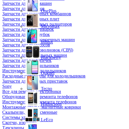
Запчасти для кофемашин
Запчасти для кулеров
OnePlus
Запчасти для кухонных комбаинов
Запчасти для кухонных плит
Запчасти для масляных радиаторов
Micromax
Запчасти для мультиварок
Запчасти для мясорубок
Запчасти для посудомоечных машин
Infinix
Запчасти для пылесосов
Запчасти для микроволновок (СВЧ)
Запчасти для стиральных машин
Blackberry
Запчасти для хлебопечек
Запчасти для холодильников
Инструмент для холодильщиков
Oukitel
Расходные материалы для холодильщиков
Запчасти для игровых приставок
Sony
Tecno
Все для ремонта электроники
Оборудование для ремонта телефонов
Инструменты для ремонта телефонов
Highscreen
Монтажные столы, магнитные коврики
Скальпели, лезвия сменные
Системы хранения
LeEco
Скотчи, изолента
Тачскрины