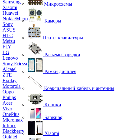
Samsung
Микросхемы
Xiaomi
Huawei
Nokia/Microsoft
Камеры
Sony
ASUS
HTC
Платы клавиатуры
Meizu
FLY
LG
Разъемы зарядки
Lenovo
Sony Ericsson
Alcatel
Рамки дисплея
ZTE
Explay
Motorola
Коаксиальный кабель и антенны
Oppo
Philips
Acer
Кнопки
Vivo
OnePlus
Samsung
Micromax
Infinix
Blackberry
Xiaomi
Oukitel