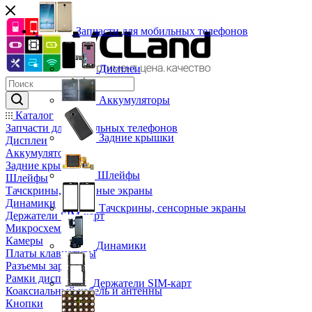
Запчасти для мобильных телефонов
Дисплеи
Аккумуляторы
Каталог
Запчасти для мобильных телефонов
Задние крышки
Дисплеи
Аккумуляторы
Задние крышки
Шлейфы
Шлейфы
Тачскрины, сенсорные экраны
Динамики
Тачскрины, сенсорные экраны
Держатели SIM-карт
Микросхемы
Камеры
Динамики
Платы клавиатуры
Разъемы зарядки
Рамки дисплея
Держатели SIM-карт
Коаксиальный кабель и антенны
Кнопки