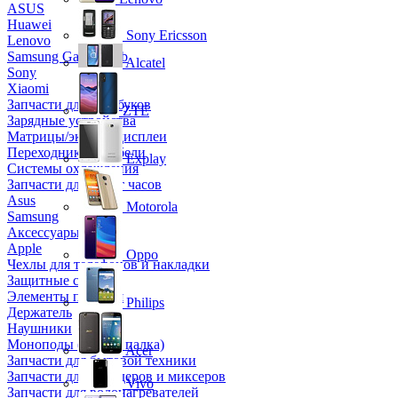
ASUS
Huawei
Sony Ericsson
Lenovo
Samsung Galaxy Tab
Alcatel
Sony
Xiaomi
Запчасти для ноутбуков
ZTE
Зарядные устройства
Матрицы/экраны/дисплеи
Переходники и кабели
Explay
Системы охлаждения
Запчасти для смарт часов
Asus
Motorola
Samsung
Аксессуары
Apple
Oppo
Чехлы для телефонов и накладки
Защитные стекла
Элементы питания
Philips
Держатель
Наушники
Моноподы (Селфи палка)
Acer
Запчасти для бытовой техники
Запчасти для блендеров и миксеров
Vivo
Запчасти для водонагревателей